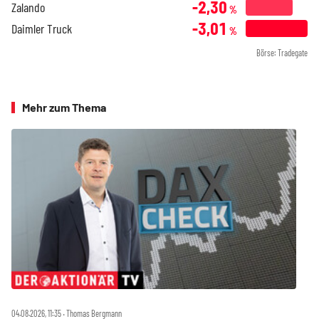
-2,30
Zalando
%
-3,01
Daimler Truck
%
Börse: Tradegate
Mehr zum Thema
04.08.2026, 11:35 ‧ Thomas Bergmann