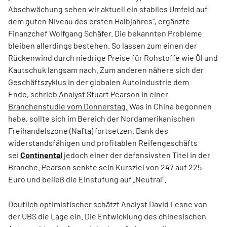
Abschwächung sehen wir aktuell ein stabiles Umfeld auf
dem guten Niveau des ersten Halbjahres“, ergänzte
Finanzchef Wolfgang Schäfer. Die bekannten Probleme
bleiben allerdings bestehen. So lassen zum einen der
Rückenwind durch niedrige Preise für Rohstoffe wie Öl und
Kautschuk langsam nach. Zum anderen nähere sich der
Geschäftszyklus in der globalen Autoindustrie dem
Ende,
schrieb Analyst Stuart Pearson in einer
Branchenstudie vom Donnerstag.
Was in China begonnen
habe, sollte sich im Bereich der Nordamerikanischen
Freihandelszone (Nafta) fortsetzen. Dank des
widerstandsfähigen und profitablen Reifengeschäfts
sei
Continental
jedoch einer der defensivsten Titel in der
Branche. Pearson senkte sein Kursziel von 247 auf 225
Euro und beließ die Einstufung auf „Neutral“.
Deutlich optimistischer schätzt Analyst David Lesne von
der UBS die Lage ein. Die Entwicklung des chinesischen