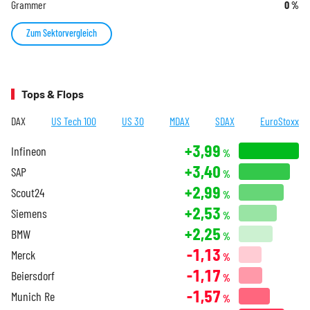
Grammer
0
%
Zum Sektorvergleich
Tops & Flops
DAX
US Tech 100
US 30
MDAX
SDAX
EuroStoxx
+3,99
Infineon
%
+3,40
SAP
%
+2,99
Scout24
%
+2,53
Siemens
%
+2,25
BMW
%
-1,13
Merck
%
-1,17
Beiersdorf
%
-1,57
Munich Re
%