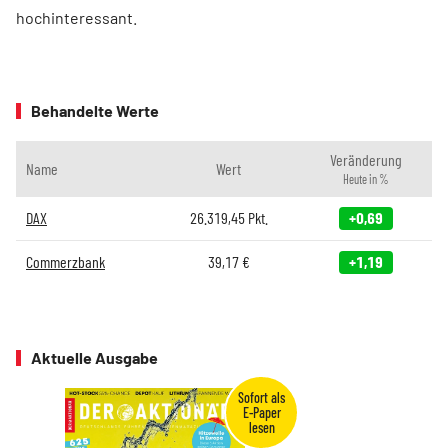
hochinteressant.
Behandelte Werte
Veränderung
Name
Wert
Heute in %
DAX
26.319,45
Pkt.
+0,69
Commerzbank
39,17
€
+1,19
Aktuelle Ausgabe