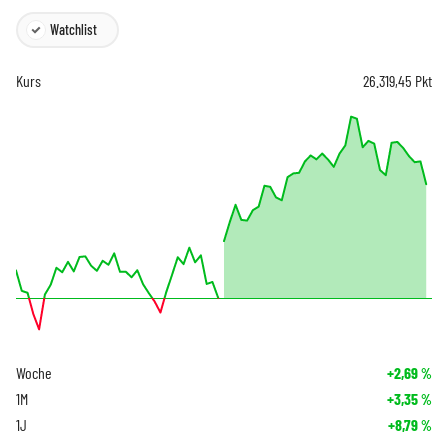
Watchlist
Kurs
26.319,45
Pkt
Woche
+2,69
%
1M
+3,35
%
1J
+8,79
%