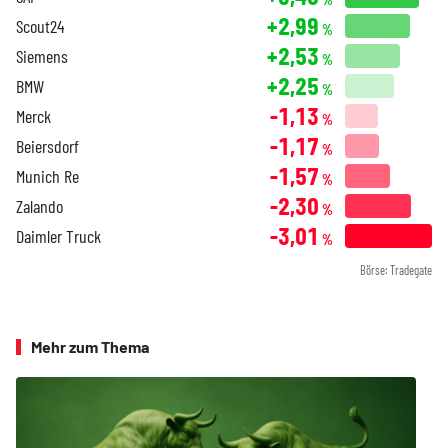
+2,99
Scout24
%
+2,53
Siemens
%
+2,25
BMW
%
-1,13
Merck
%
-1,17
Beiersdorf
%
-1,57
Munich Re
%
-2,30
Zalando
%
-3,01
Daimler Truck
%
Börse: Tradegate
Mehr zum Thema