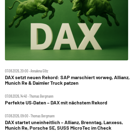
07.08.2026, 20:00 ‧ Annalena Götz
DAX setzt neuen Rekord: SAP marschiert vorweg, Allianz,
Munich Re & Daimler Truck patzen
07.08.2026, 14:40 ‧ Thomas Bergmann
Perfekte US‑Daten – DAX mit nächstem Rekord
07.08.2026, 09:00 ‧ Thomas Bergmann
DAX startet uneinheitlich – Allianz, Brenntag, Lanxess,
Munich Re, Porsche SE, SUSS MicroTec im Check