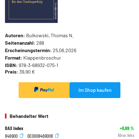
Autoren:
Bulkowski, Thomas N.
Seitenanzahl:
288
Erscheinungstermin:
25.06.2026
Format:
Klappenbroschur
ISBN:
978-3-68932-075-1
Preis:
39,90 €
Im Shop kaufen
Behandelter Wert
DAX Index
+0,69
%
846900
DE0008469008
Börse:
Xetra