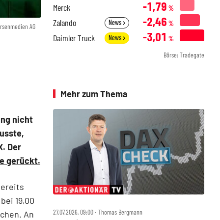
-1,79
Merck
%
-2,46
Zalando
News
%
örsenmedien AG
-3,01
Daimler Truck
News
%
Börse: Tradegate
Mehr zum Thema
ng nicht
usste,
X.
Der
ne gerückt.
ereits
bei 19,00
27.07.2026, 09:00 ‧ Thomas Bergmann
ochen. An