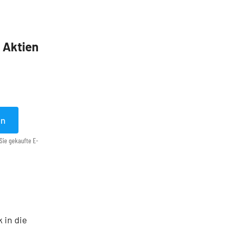
5 Aktien
en
Sie gekaufte E-
 in die