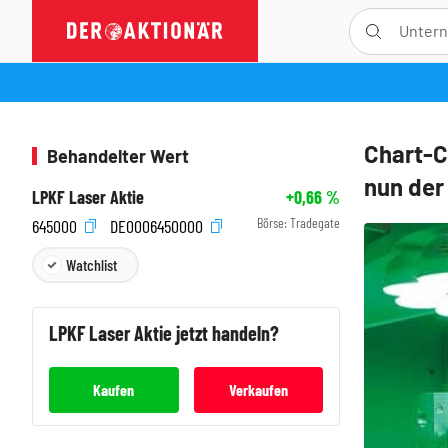
Chart-C
Behandelter Wert
nun der
LPKF Laser Aktie
+0,66
%
Börse:
Tradegate
645000
DE0006450000
Watchlist
LPKF Laser
Aktie jetzt handeln?
Kaufen
Verkaufen