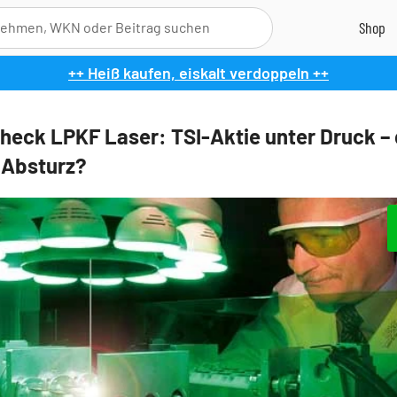
++ Heiß kaufen, eiskalt verdoppeln ++
heck LPKF Laser: TSI-Aktie unter Druck – 
 Absturz?