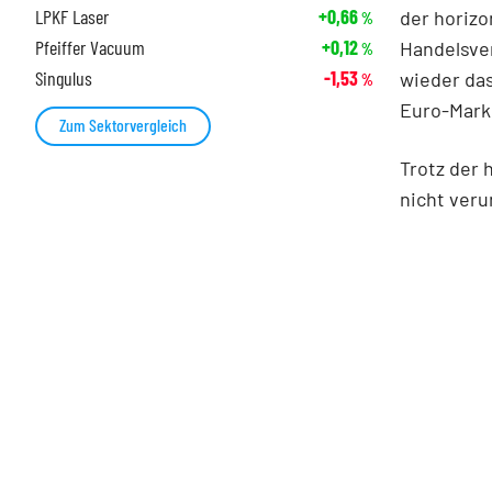
LPKF Laser
+0,66
der horizo
%
Pfeiffer Vacuum
+0,12
Handelsver
%
Singulus
-1,53
wieder da
%
Euro-Marke
Zum Sektorvergleich
Trotz der 
nicht veru