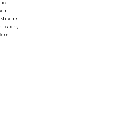
ton
sch
aktische
 Trader,
dern