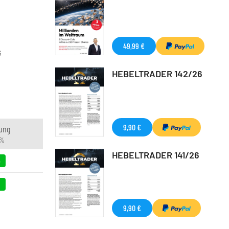
49,99 €
G
HEBELTRADER 142/26
9,90 €
ung
 %
HEBELTRADER 141/26
6
9
9,90 €