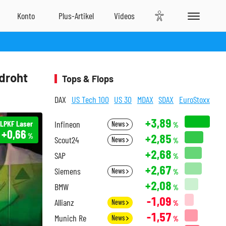
droht
Tops & Flops
DAX
US Tech 100
US 30
MDAX
SDAX
EuroStoxx
+3,89
LPKF Laser
Infineon
News
%
+0,66
+2,85
%
Scout24
News
%
+2,68
SAP
%
+2,67
Siemens
News
%
+2,08
BMW
%
-1,09
Allianz
News
%
-1,57
Munich Re
News
%