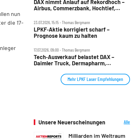
DAX nimmt Anlauf auf Rekordhoch –
Airbus, Commerzbank, Hochtief,
llen nun
LPKF, TKMS und Tonies im Check
r die 17-
23.07.2026, 15:15 ‧ Thomas Bergmann
LPKF‑Aktie korrigiert scharf –
Prognose kaum zu halten
Anleger
17.07.2026, 09:00 ‧ Thomas Bergmann
Tech‑Ausverkauf belastet DAX –
Daimler Truck, Dermapharm,
Deutsche Börse, LPKF, Siemens
Energy, SMA Solar im Check
Mehr LPKF Laser Empfehlungen
Unsere Neuerscheinungen
Alle
Neuerscheinungen
Milliarden im Weltraum