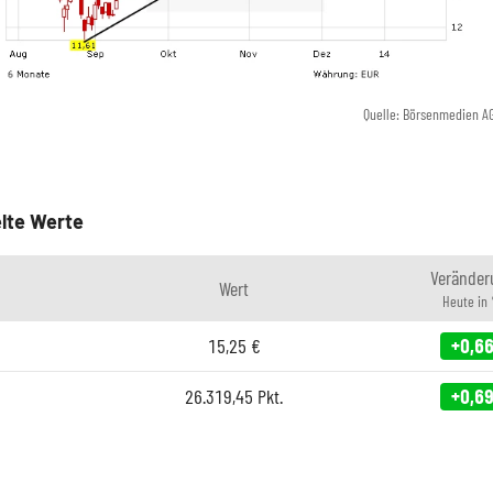
Quelle: Börsenmedien A
lte Werte
Veränder
Wert
Heute in
15,25
€
+0,6
26.319,45
Pkt.
+0,6