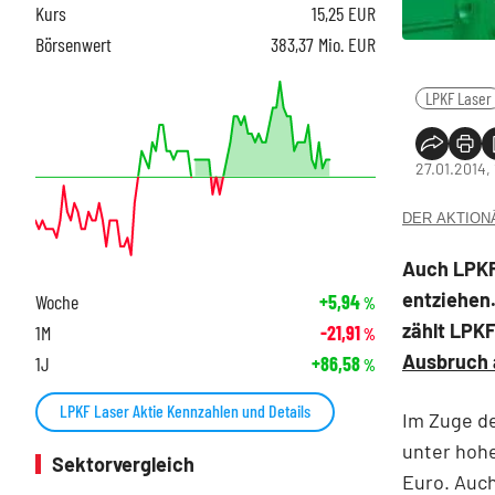
Kurs
15,25
EUR
Börsenwert
383,37 Mio. EUR
LPKF Laser
27.01.2014, 
DER AKTIONÄR
Auch LPKF
entziehen
Woche
+5,94
%
zählt LPK
1M
-21,91
%
Ausbruch a
1J
+86,58
%
LPKF Laser Aktie Kennzahlen und Details
Im Zuge de
unter hohe
Sektorvergleich
Euro. Auc