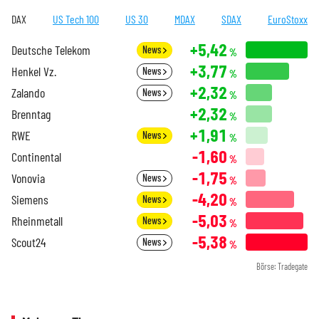
DAX
US Tech 100
US 30
MDAX
SDAX
EuroStoxx
+5,42
Deutsche Telekom
News
%
+3,77
Henkel Vz.
News
%
+2,32
Zalando
News
%
+2,32
Brenntag
%
+1,91
RWE
News
%
-1,60
Continental
%
-1,75
Vonovia
News
%
-4,20
Siemens
News
%
-5,03
Rheinmetall
News
%
-5,38
Scout24
News
%
Börse: Tradegate