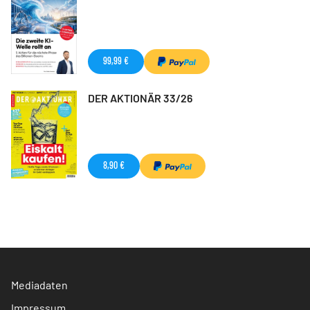
99,99 €
DER AKTIONÄR 33/26
8,90 €
Mediadaten
Impressum