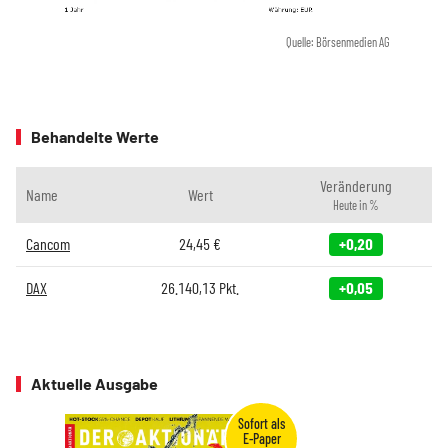
Quelle: Börsenmedien AG
Behandelte Werte
Veränderung
Name
Wert
Heute in %
Cancom
24,45
€
+0,20
DAX
26.140,13
Pkt.
+0,05
Aktuelle Ausgabe