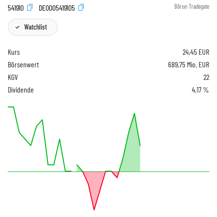
541910
DE0005419105
Börse:
Tradegate
Watchlist
Kurs
24,45
EUR
Börsenwert
689,75 Mio. EUR
KGV
22
Dividende
4,17 %