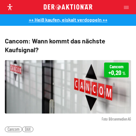
++ Heiß kaufen, eiskalt verdoppeln ++
Cancom: Wann kommt das nächste
Kaufsignal?
Cancom
+0,20
%
Foto: Börsenmedien AG
Cancom
DAX