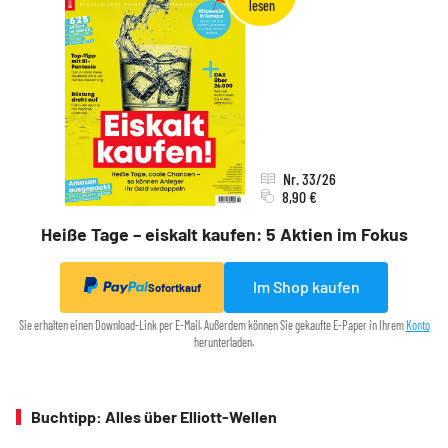
Nr. 33/26
8,90 €
Heiße Tage – eiskalt kaufen: 5 Aktien im Fokus
Im Shop kaufen
Sofortkauf
Sie erhalten einen Download-Link per E-Mail. Außerdem können Sie gekaufte E-Paper in Ihrem
Konto
herunterladen.
Buchtipp: Alles über Elliott-Wellen