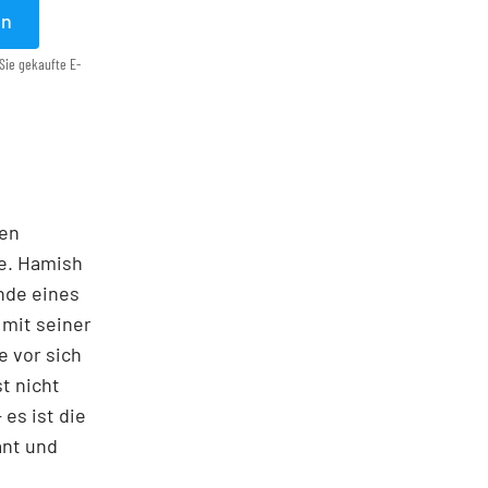
en
Sie gekaufte E-
ten
te. Hamish
nde eines
 mit seiner
e vor sich
st nicht
es ist die
ant und