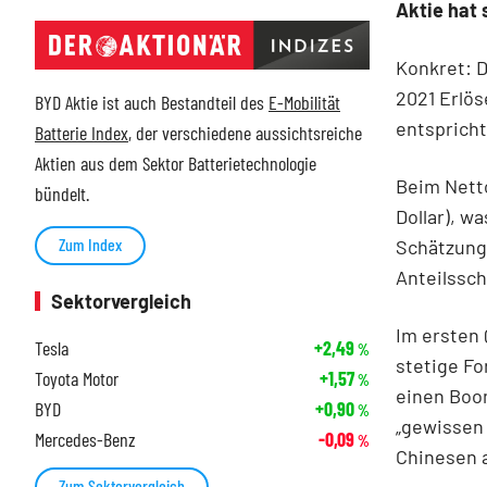
Aktie hat 
Konkret: D
2021 Erlös
BYD Aktie ist auch Bestandteil des
E-Mobilität
entspricht
Batterie Index
, der verschiedene aussichtsreiche
Aktien aus dem Sektor Batterietechnologie
Beim Netto
bündelt.
Dollar), w
Zum Index
Schätzunge
Anteilssch
Sektorvergleich
Im ersten 
Tesla
+2,49
%
stetige Fo
Toyota Motor
+1,57
%
einen Boom
BYD
+0,90
%
„gewissen 
Mercedes-Benz
-0,09
%
Chinesen a
Zum Sektorvergleich