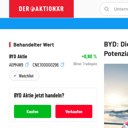
BYD: Di
Behandelter Wert
Potenzi
BYD Aktie
+0,90
%
Börse:
Tradegate
A0M4W9
CNE100000296
Watchlist
BYD
Aktie jetzt handeln?
Kaufen
Verkaufen