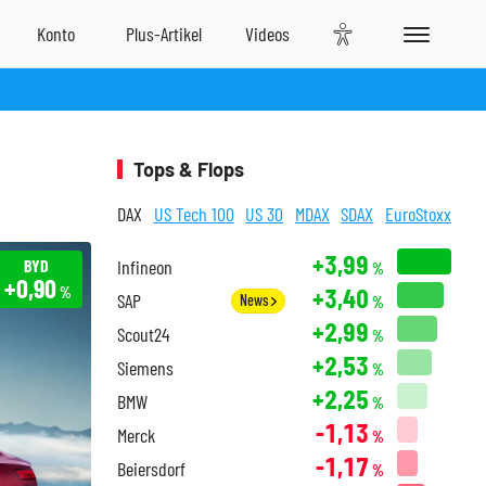
Tops & Flops
DAX
US Tech 100
US 30
MDAX
SDAX
EuroStoxx
+3,99
BYD
Infineon
%
+0,90
+3,40
%
SAP
News
%
+2,99
Scout24
%
+2,53
Siemens
%
+2,25
BMW
%
-1,13
Merck
%
-1,17
Beiersdorf
%