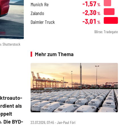
-1,57
Munich Re
%
-2,30
Zalando
%
-3,01
Daimler Truck
%
Börse: Tradegate
o: Shutterstock
Mehr zum Thema
ektroauto-
rdient als
oppelt
. Die BYD-
23.07.2026, 07:45 ‧ Jan-Paul Fóri