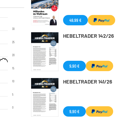
49,99 €
30
HEBELTRADER 142/26
25
20
9,90 €
15
HEBELTRADER 141/26
10
5
0
9,90 €