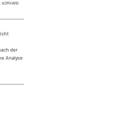
: A0M4W9)
icht
nach der
he Analyse