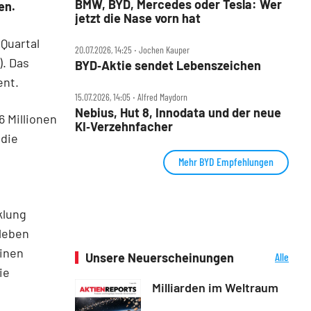
BMW, BYD, Mercedes oder Tesla: Wer
en.
jetzt die Nase vorn hat
Quartal
20.07.2026, 14:25 ‧ Jochen Kauper
). Das
BYD‑Aktie sendet Lebenszeichen
ent.
15.07.2026, 14:05 ‧ Alfred Maydorn
Nebius, Hut 8, Innodata und der neue
6 Millionen
KI‑Verzehnfacher
 die
Mehr BYD Empfehlungen
klung
rleben
einen
Unsere Neuerscheinungen
Alle
Neuerscheinungen
ie
Milliarden im Weltraum