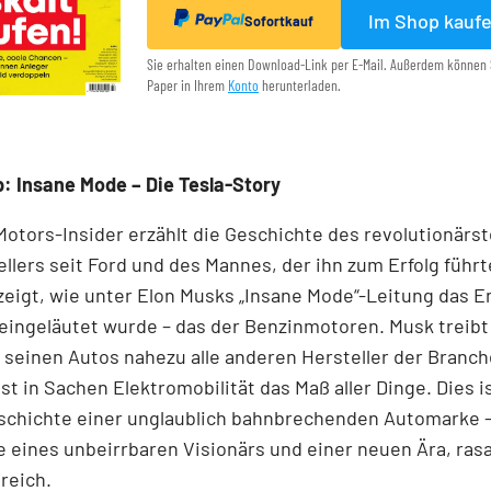
Im Shop kauf
Sofortkauf
Sie erhalten einen Download-Link per E-Mail. Außerdem können 
Paper in Ihrem
Konto
herunterladen.
: Insane Mode – Die Tesla-Story
Motors-Insider erzählt die Geschichte des revolutionärs
llers seit Ford und des Mannes, der ihn zum Erfolg führ
eigt, wie unter Elon Musks „Insane Mode“-Leitung das E
 eingeläutet wurde – das der Benzinmotoren. Musk treibt
 seinen Autos nahezu alle anderen Hersteller der Branch
ist in Sachen Elektromobilität das Maß aller Dinge. Dies i
schichte einer unglaublich bahnbrechenden Automarke – 
 eines unbeirrbaren Visionärs und einer neuen Ära, ras
reich.