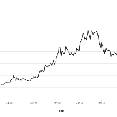
Jul '20
Sep '20
Nov '20
Jan '21
Mär '21
BYD