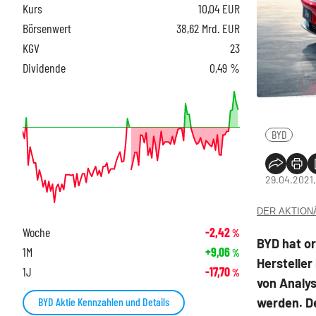
Kurs
10,04
EUR
Börsenwert
38,62 Mrd. EUR
KGV
23
Dividende
0,49 %
BYD
29.04.2021,
DER AKTIONÄR
Woche
-2,42
%
BYD hat or
1M
+9,06
%
Hersteller
1J
-17,70
%
von Analy
werden. De
BYD Aktie Kennzahlen und Details