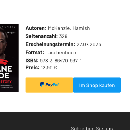
Autoren:
McKenzie, Hamish
Seitenanzahl:
328
Erscheinungstermin:
27.07.2023
Format:
Taschenbuch
ISBN:
978-3-86470-937-1
Preis:
12,90 €
Im Shop kaufen
Schreiben Sie uns