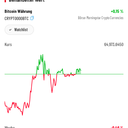
Bitcoin Währung
+0,15
%
CRYPT0000BTC
Börse:
Morningstar Crypto Currencies
Watchlist
Kurs
64.973,6450
Woche
-0,46
%