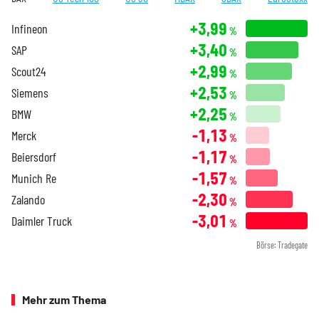
+3,99
Infineon
%
+3,40
SAP
%
+2,99
Scout24
%
+2,53
Siemens
%
+2,25
BMW
%
-1,13
Merck
%
-1,17
Beiersdorf
%
-1,57
Munich Re
%
-2,30
Zalando
%
-3,01
Daimler Truck
%
Börse: Tradegate
Mehr zum Thema