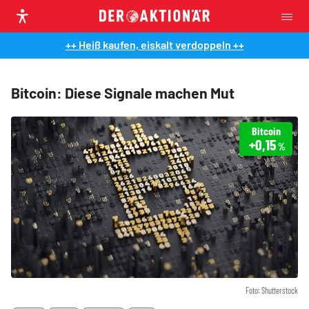
++ Heiß kaufen, eiskalt verdoppeln ++
Bitcoin: Diese Signale machen Mut
Bitcoin
+0,15
%
Foto: Shutterstock