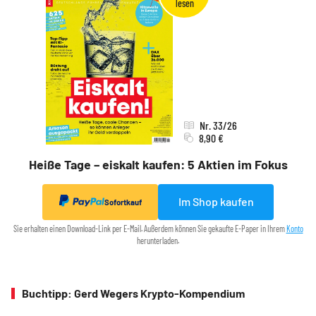
Nr. 33/26
8,90 €
Heiße Tage – eiskalt kaufen: 5 Aktien im Fokus
Im Shop kaufen
Sofortkauf
Sie erhalten einen Download-Link per E-Mail. Außerdem können Sie gekaufte E-Paper in Ihrem
Konto
herunterladen.
Buchtipp: Gerd Wegers Krypto-Kompendium