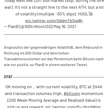
Today feels like 2017 bull market (esp. during the fork
war). It's not a straight line to the next ATH, but a lot
of volatility (multiple -30% dips). HODL🚀
pic.twitter.com/0ddmTbSw8h
— PlanB (@100trillionUSD)
May 16, 2021
Angesichts der gegenwärtigen Volatilität, dem Rebound in
Richtung 44.000 Dollar und dem hohen
Transaktionsvolumen sei das Momentum beim Bitcoin nach
wie vor positiv, so PlanB in einem weiteren Tweet.
OK moving on .. with current volatility, BTC at $44K
and transaction volumes high,
#bitcoin
momentum
(200 Week Moving Average and Realized Value) is
still up and onward.
pic.twitter.com/PuJfozdWim