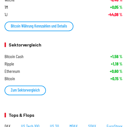
1M
+0,05
%
1J
-44,08
%
Bitcoin Währung Kennzahlen und Details
Sektorvergleich
Bitcoin Cash
+1,56
%
Ripple
+1,18
%
Ethereum
+0,60
%
Bitcoin
+0,15
%
Zum Sektorvergleich
Tops & Flops
DAX
US Tech 100
US 30
MDAX
SDAX
EuroStoxx