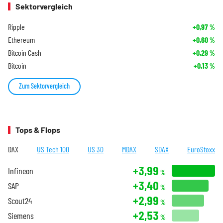
Sektorvergleich
Ripple
+0,97
%
Ethereum
+0,60
%
Bitcoin Cash
+0,29
%
Bitcoin
+0,13
%
Zum Sektorvergleich
Tops & Flops
DAX
US Tech 100
US 30
MDAX
SDAX
EuroStoxx
+3,99
Infineon
%
+3,40
SAP
%
+2,99
Scout24
%
+2,53
Siemens
%