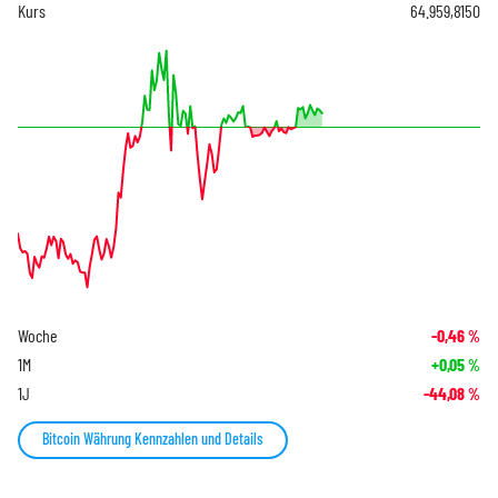
Kurs
64.959,8150
Woche
-0,46
%
1M
+0,05
%
1J
-44,08
%
Bitcoin Währung Kennzahlen und Details