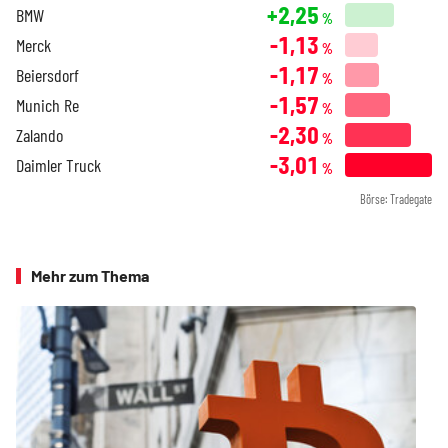
+2,25
BMW
%
-1,13
Merck
%
-1,17
Beiersdorf
%
-1,57
Munich Re
%
-2,30
Zalando
%
-3,01
Daimler Truck
%
Börse: Tradegate
Mehr zum Thema