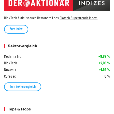
BioNTech Aktie ist auch Bestandteil des
Biotech Supertrends Index
.
Zum Index
Sektorvergleich
Moderna Inc
+9,87
%
BioNTech
+2,08
%
Novavax
+1,93
%
CureVac
0
%
Zum Sektorvergleich
Tops & Flops