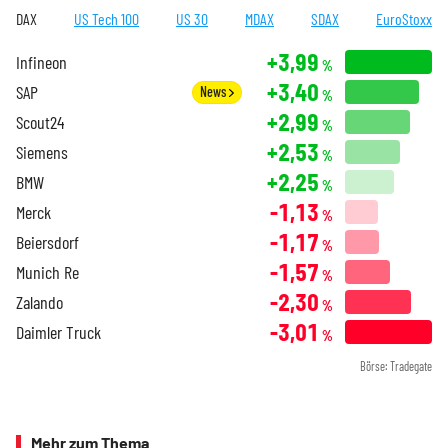
DAX
US Tech 100
US 30
MDAX
SDAX
EuroStoxx
+3,99
Infineon
%
+3,40
SAP
News
%
+2,99
Scout24
%
+2,53
Siemens
%
+2,25
BMW
%
-1,13
Merck
%
-1,17
Beiersdorf
%
-1,57
Munich Re
%
-2,30
Zalando
%
-3,01
Daimler Truck
%
Börse: Tradegate
Mehr zum Thema