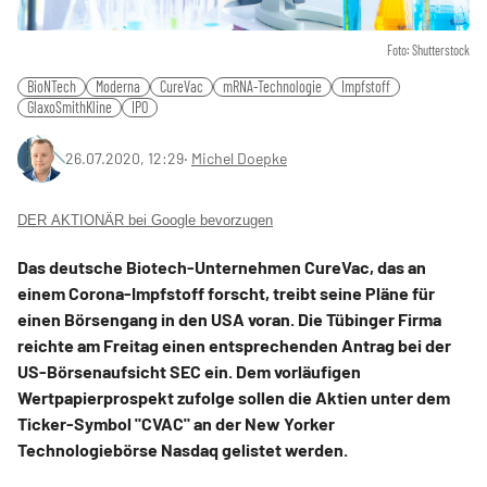
Foto: Shutterstock
BioNTech
Moderna
CureVac
mRNA-Technologie
Impfstoff
GlaxoSmithKline
IPO
26.07.2020, 12:29
‧
Michel Doepke
DER AKTIONÄR bei Google bevorzugen
Das deutsche Biotech-Unternehmen CureVac, das an
einem Corona-Impfstoff forscht, treibt seine Pläne für
einen Börsengang in den USA voran. Die Tübinger Firma
reichte am Freitag einen entsprechenden Antrag bei der
US-Börsenaufsicht SEC ein. Dem vorläufigen
Wertpapierprospekt zufolge sollen die Aktien unter dem
Ticker-Symbol "CVAC" an der New Yorker
Technologiebörse Nasdaq gelistet werden.