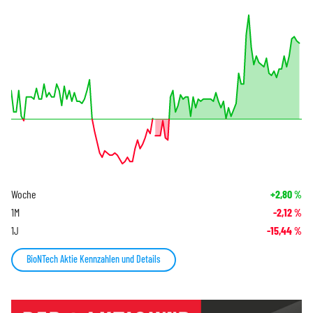
Woche
+2,80
%
1M
-2,12
%
1J
-15,44
%
BioNTech Aktie Kennzahlen und Details