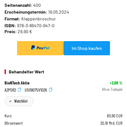
Seitenanzahl:
400
Erscheinungstermin:
16.05.2024
Format:
Klappenbroschur
ISBN:
978-3-86470-947-0
Preis:
29,90 €
Im Shop kaufen
Behandelter Wert
BioNTech Aktie
+2,08
%
A2PSR2
US09075V1026
Börse:
Tradegate
Watchlist
Kurs
80,90
EUR
Börsenwert
20,18 Mrd. EUR