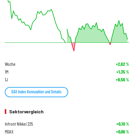
Woche
+2,62
%
1M
+1,35
%
1J
+9,56
%
DAX Index Kennzahlen und Details
Sektorvergleich
Infront Nikkei 225
+0,10
%
MDAX
+0,06
%