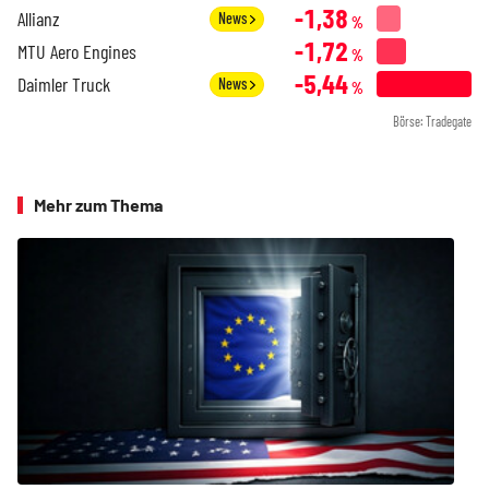
-1,38
Allianz
News
%
-1,72
MTU Aero Engines
%
-5,44
Daimler Truck
News
%
Börse: Tradegate
Mehr zum Thema