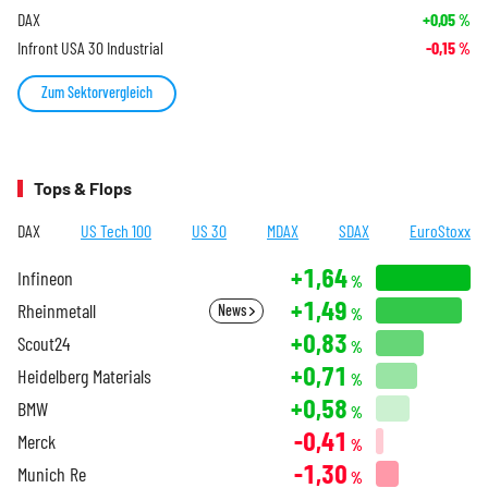
DAX
+0,05
%
Infront USA 30 Industrial
-0,15
%
Zum Sektorvergleich
Tops & Flops
DAX
US Tech 100
US 30
MDAX
SDAX
EuroStoxx
+1,64
Infineon
%
+1,49
Rheinmetall
News
%
+0,83
Scout24
%
+0,71
Heidelberg Materials
%
+0,58
BMW
%
-0,41
Merck
%
-1,30
Munich Re
%