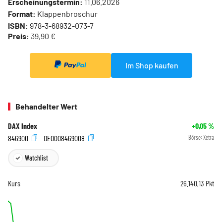
Erscheinungstermin:
11.06.2026
Format:
Klappenbroschur
ISBN:
978-3-68932-073-7
Preis:
39,90 €
Im Shop kaufen
Behandelter Wert
DAX Index
+0,05
%
846900
DE0008469008
Börse:
Xetra
Watchlist
Kurs
26.140,13
Pkt