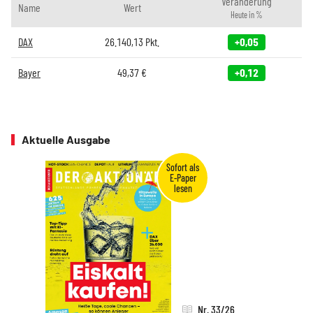
Veränderung
Name
Wert
Heute in %
DAX
26.140,13
Pkt.
+0,05
Bayer
49,37
€
+0,12
Aktuelle Ausgabe
Nr. 33/26