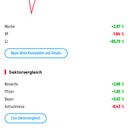
Woche
+2,87
%
1M
-1,64
%
1J
+95,70
%
Bayer Aktie Kennzahlen und Details
Sektorvergleich
Novartis
+2,06
%
Pfizer
+1,65
%
Bayer
+0,93
%
Astrazeneca
-0,43
%
Zum Sektorvergleich