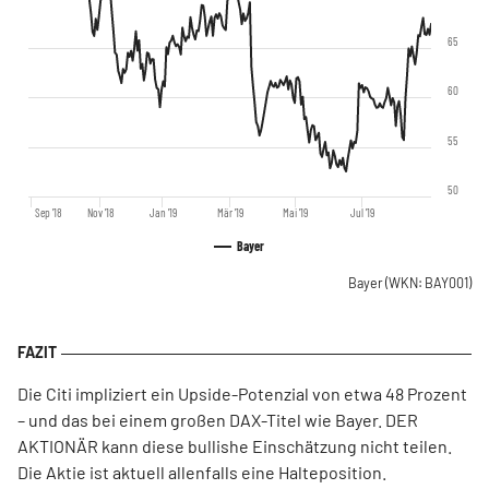
65
60
55
50
Sep '18
Nov '18
Jan '19
Mär '19
Mai '19
Jul '19
Bayer
Bayer
(WKN: BAY001)
Die Citi impliziert ein Upside-Potenzial von etwa 48 Prozent
– und das bei einem großen DAX-Titel wie Bayer. DER
AKTIONÄR kann diese bullishe Einschätzung nicht teilen.
Die Aktie ist aktuell allenfalls eine Halteposition.