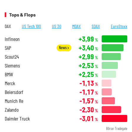
Tops & Flops
DAX
US Tech 100
US 30
MDAX
SDAX
EuroStoxx
+3,99
Infineon
%
+3,40
SAP
News
%
+2,99
Scout24
%
+2,53
Siemens
%
+2,25
BMW
%
-1,13
Merck
%
-1,17
Beiersdorf
%
-1,57
Munich Re
%
-2,30
Zalando
%
-3,01
Daimler Truck
%
Börse: Tradegate