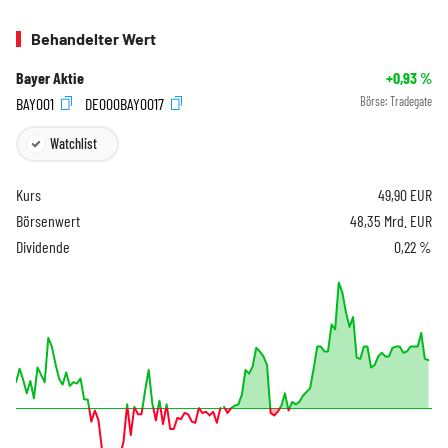
Behandelter Wert
Bayer Aktie
+0,93
%
BAY001
DE000BAY0017
Börse:
Tradegate
Watchlist
Kurs
49,90
EUR
Börsenwert
48,35 Mrd. EUR
Dividende
0,22 %