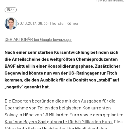
Foto: Börsenmedien AG
BASF
20.10.2017, 08:33
‧
Thorsten Küfner
DER AKTIONÄR bei Google bevorzugen
Nach einer sehr starken Kursentwicklung befinden sich
die Anteilscheine des weltgrößten Chemieproduzenten
BASF aktuell in einer Konsolidierungsphase. Zusätzlicher
Gegenwind könnte nun von der US-Ratingagentur Fitch
kommen, die den Ausblick für die Bonität von „stabil“ auf
„negativ“ gesenkt hat.
Die Experten begründen dies mit den Ausgaben für die
Übernahme von Teilen des belgischen Konkurrenten
Solvay in Höhe von 1,9 Milliarden Euro sowie dem geplanten
Kauf von Bayers Saatgutsparte für 5,9 Milliarden Euro
. Dies
führe laut Fitch zu Unsicherheit im Hinblick auf den