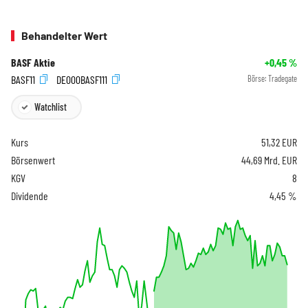
Behandelter Wert
BASF Aktie
+0,45
%
BASF11
DE000BASF111
Börse:
Tradegate
Watchlist
Kurs
51,32
EUR
Börsenwert
44,69 Mrd. EUR
KGV
8
Dividende
4,45 %