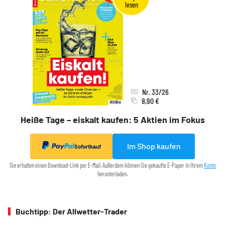
Nr. 33/26
8,90 €
Heiße Tage – eiskalt kaufen: 5 Aktien im Fokus
Im Shop kaufen
Sofortkauf
Sie erhalten einen Download-Link per E-Mail. Außerdem können Sie gekaufte E-Paper in Ihrem
Konto
herunterladen.
Buchtipp: Der Allwetter-Trader