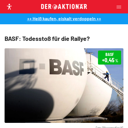
++ Heiß kaufen, eiskalt verdoppeln ++
BASF: Todesstoß für die Rallye?
BASF
+0,45
%