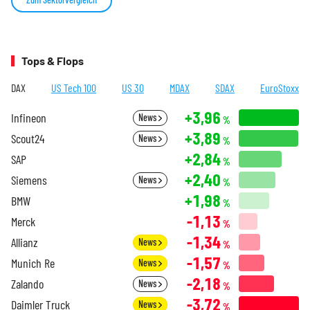
Tops & Flops
DAX
US Tech 100
US 30
MDAX
SDAX
EuroStoxx
+3,96
Infineon
News
%
+3,89
Scout24
News
%
+2,84
SAP
%
+2,40
Siemens
News
%
+1,98
BMW
%
-1,13
Merck
%
-1,34
Allianz
News
%
-1,57
Munich Re
News
%
-2,18
Zalando
News
%
-3,72
Daimler Truck
News
%