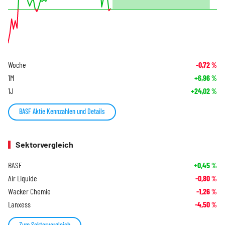
Woche
-0,72
%
1M
+6,96
%
1J
+24,02
%
BASF Aktie Kennzahlen und Details
Sektorvergleich
BASF
+0,45
%
Air Liquide
-0,80
%
Wacker Chemie
-1,26
%
Lanxess
-4,50
%
Zum Sektorvergleich