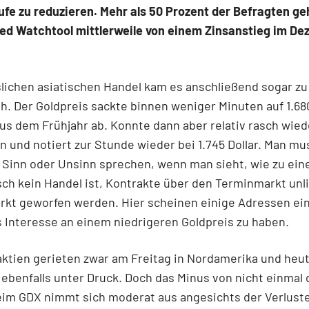
ufe zu reduzieren. Mehr als 50 Prozent der Befragten g
Fed Watchtool mittlerweile von einem Zinsanstieg im D
lichen asiatischen Handel kam es anschließend sogar z
h. Der Goldpreis sackte binnen weniger Minuten auf 1.680
us dem Frühjahr ab. Konnte dann aber relativ rasch wie
 und notiert zur Stunde wieder bei 1.745 Dollar. Man mu
Sinn oder Unsinn sprechen, wenn man sieht, wie zu eine
sch kein Handel ist, Kontrakte über den Terminmarkt unli
rkt geworfen werden. Hier scheinen einige Adressen ei
 Interesse an einem niedrigeren Goldpreis zu haben.
ktien gerieten zwar am Freitag in Nordamerika und heut
 ebenfalls unter Druck. Doch das Minus von nicht einmal 
im GDX nimmt sich moderat aus angesichts der Verluste