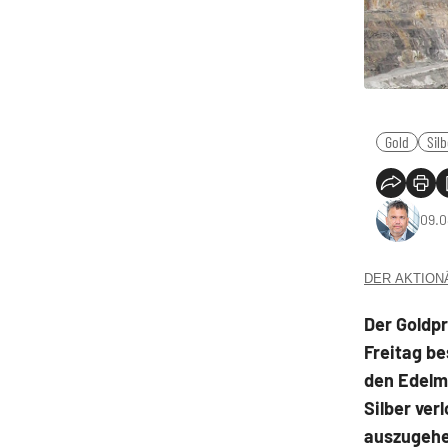
Gold
Sil
09.0
DER AKTIONÄR
Der Goldp
Freitag be
den Edelme
Silber ver
auszugehen