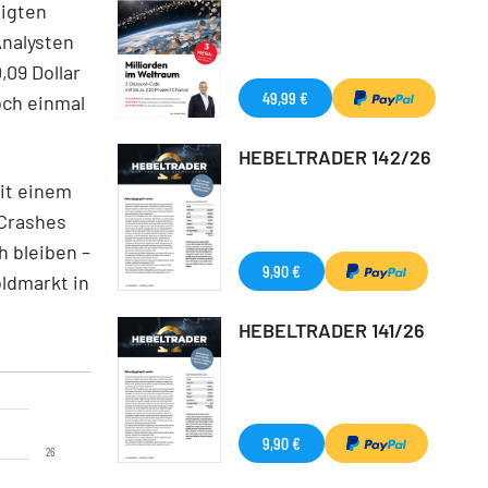
nigten
Analysten
,09 Dollar
49,99 €
och einmal
HEBELTRADER 142/26
it einem
-Crashes
h bleiben –
9,90 €
oldmarkt in
HEBELTRADER 141/26
9,90 €
26