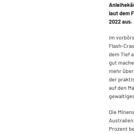
Anleihekä
laut dem 
2022 aus.
Im vorbörs
Flash-Cras
dem Tief a
gut machen
mehr über 
der prakti
auf den Ma
gewaltiges
Die Minena
Australien
Prozent be