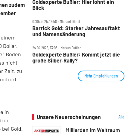
Goldexperte Bußler: Hier lohnt ein
ehen zudem
Blick
ezember
07.05.2025, 12:58 ‧ Michael Diertl
Barrick Gold: Starker Jahresauftakt
und Namensänderung
u einem
 Dollar,
24.04.2025, 13:03 ‧ Markus Bußler
der Boden
Goldexperte Bußler: Kommt jetzt die
große Silber‑Rally?
ss nicht
r Zeit, zu
Mehr Empfehlungen
mitiert
n
e in
Unsere Neuerscheinungen
Alle
drei
Neuerscheinungen
 bei Gold.
Milliarden im Weltraum