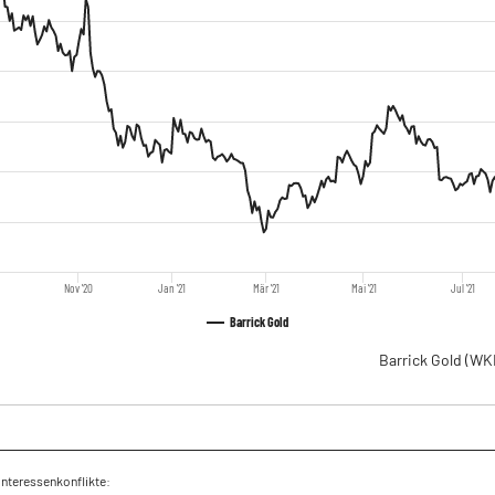
Nov '20
Jan '21
Mär '21
Mai '21
Jul '21
Barrick Gold
Barrick Gold
(WK
Interessenkonflikte: