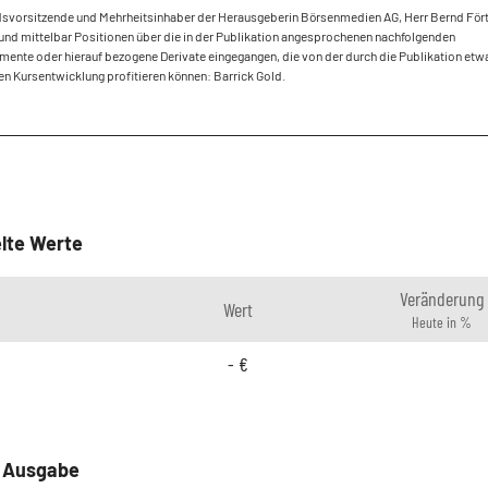
dsvorsitzende und Mehrheitsinhaber der Herausgeberin Börsenmedien AG, Herr Bernd Fört
und mittelbar Positionen über die in der Publikation angesprochenen nachfolgenden
mente oder hierauf bezogene Derivate eingegangen, die von der durch die Publikation etw
en Kursentwicklung profitieren können: Barrick Gold.
lte Werte
Veränderung
Wert
Heute in %
-
€
e Ausgabe