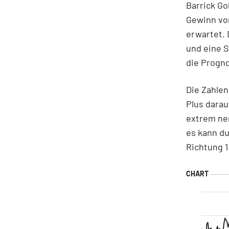
Barrick Go
Gewinn von
erwartet. 
und eine S
die Progno
Die Zahlen
Plus darau
extrem ner
es kann du
Richtung 1