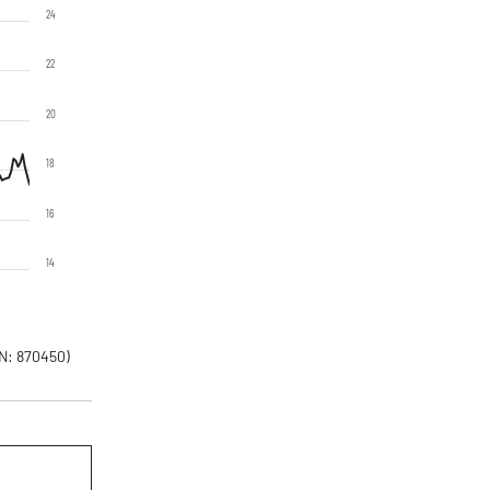
24
22
20
18
16
14
N: 870450)