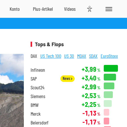
Tops & Flops
DAX
US Tech 100
US 30
MDAX
SDAX
EuroStoxx
+3,99
Infineon
%
+3,40
SAP
News
%
+2,99
Scout24
%
+2,53
Siemens
%
+2,25
BMW
%
-1,13
Merck
%
-1,17
Beiersdorf
%