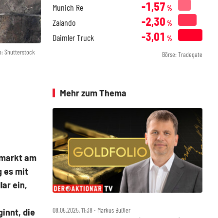
-1,57
Munich Re
%
-2,30
Zalando
%
-3,01
Daimler Truck
%
o: Shutterstock
Börse: Tradegate
Mehr zum Thema
smarkt am
g es mit
ar ein,
08.05.2025, 11:38 ‧ Markus Bußler
innt, die