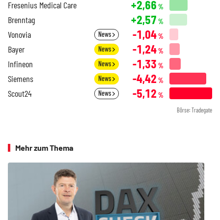
+2,66
Fresenius Medical Care
%
+2,57
Brenntag
%
-1,04
Vonovia
News
%
-1,24
Bayer
News
%
-1,33
Infineon
News
%
-4,42
Siemens
News
%
-5,12
Scout24
News
%
Börse: Tradegate
Mehr zum Thema