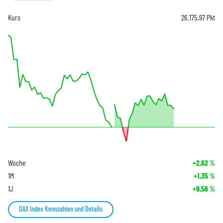
Kurs
26.175,97
Pkt
Woche
+2,62
%
1M
+1,35
%
1J
+9,56
%
DAX Index Kennzahlen und Details