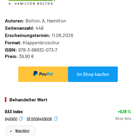
Autoren:
Bolton, A. Hamilton
Seitenanzahl:
448
Erscheinungstermin:
11.06.2026
Format:
Klappenbroschur
ISBN:
978-3-68932-073-7
Preis:
39,90 €
Im Shop kaufen
Behandelter Wert
DAX Index
+0,19
%
846900
DE0008469008
Börse:
Xetra
Watchlist