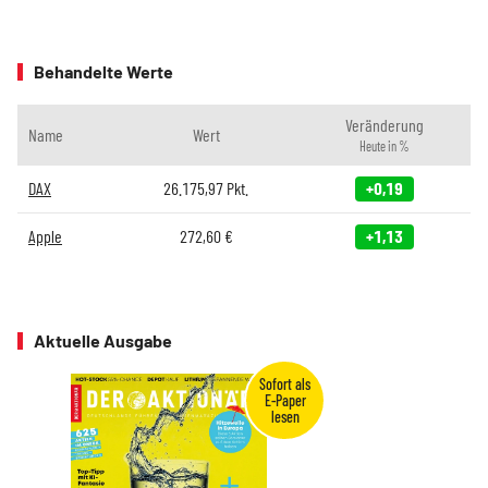
Behandelte Werte
Veränderung
Name
Wert
Heute in %
DAX
26.175,97
Pkt.
+0,19
Apple
272,60
€
+1,13
Aktuelle Ausgabe