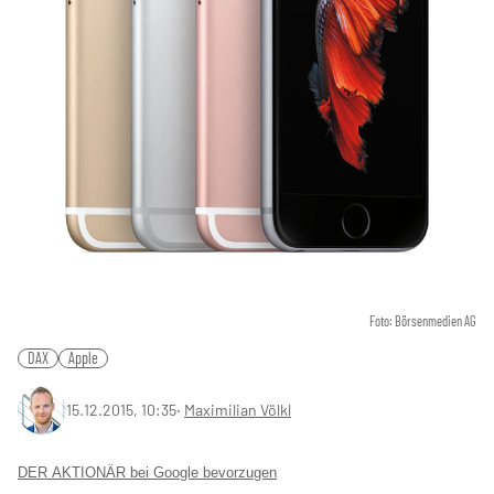
Foto: Börsenmedien AG
DAX
Apple
15.12.2015, 10:35
‧
Maximilian Völkl
DER AKTIONÄR bei Google bevorzugen