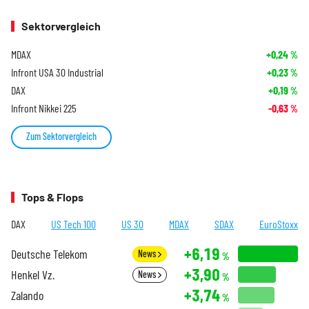
Sektorvergleich
MDAX
+0,24
%
Infront USA 30 Industrial
+0,23
%
DAX
+0,19
%
Infront Nikkei 225
-0,63
%
Zum Sektorvergleich
Tops & Flops
DAX
US Tech 100
US 30
MDAX
SDAX
EuroStoxx
+6,19
Deutsche Telekom
News
%
+3,90
Henkel Vz.
News
%
+3,74
Zalando
%