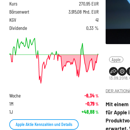
Kurs
270,95
EUR
Börsenwert
3.915,08 Mrd. EUR
KGV
41
Dividende
0,33 %
Apple
13.09.2018,
DER AKTIONÄR
Woche
-6,34
%
1M
-0,79
Mit einem
%
1J
+48,88
für Apple 
%
Produktvo
Apple Aktie Kennzahlen und Details
erwartet. 