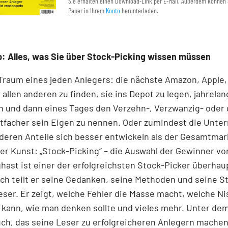
Sie erhalten einen Download-Link per E-Mail. Außerdem können 
Paper in Ihrem
Konto
herunterladen.
: Alles, was Sie über Stock-Picking wissen müssen
 Traum eines jeden Anlegers: die nächste Amazon, Apple,
 allen anderen zu finden, sie ins Depot zu legen, jahrelan
n und dann eines Tages den Verzehn-, Verzwanzig- oder 
tfacher sein Eigen zu nennen. Oder zumindest die Unt
 deren Anteile sich besser entwickeln als der Gesamtmar
r Kunst: „Stock-Picking“ – die Auswahl der Gewinner v
nghast ist einer der erfolgreichsten Stock-Picker überhaup
h teilt er seine Gedanken, seine Methoden und seine S
ser. Er zeigt, welche Fehler die Masse macht, welche N
kann, wie man denken sollte und vieles mehr. Unter dem
ch, das seine Leser zu erfolgreicheren Anlegern machen