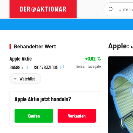
Apple: 
Behandelter Wert
Apple Aktie
+0,02
%
Börse:
Tradegate
865985
US0378331005
Watchlist
Apple
Aktie jetzt handeln?
Kaufen
Verkaufen