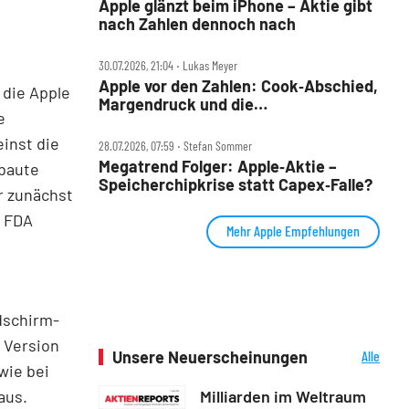
Apple glänzt beim iPhone – Aktie gibt
nach Zahlen dennoch nach
30.07.2026, 21:04 ‧ Lukas Meyer
Apple vor den Zahlen: Cook‑Abschied,
 die Apple
Margendruck und die
e
5‑Billionen‑Frage
inst die
28.07.2026, 07:59 ‧ Stefan Sommer
Megatrend Folger: Apple‑Aktie –
baute
Speicherchipkrise statt Capex‑Falle?
r zunächst
t FDA
Mehr Apple Empfehlungen
dschirm-
e Version
Unsere Neuerscheinungen
Alle
wie bei
Neuerscheinungen
Milliarden im Weltraum
z aus.