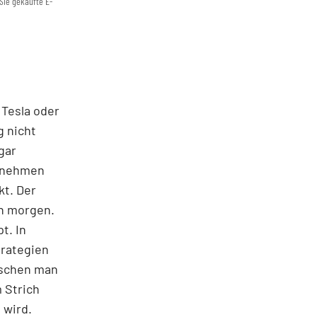
Sie gekaufte E-
 Tesla oder
g nicht
gar
ernehmen
kt. Der
on morgen.
t. In
trategien
ischen man
 Strich
 wird.