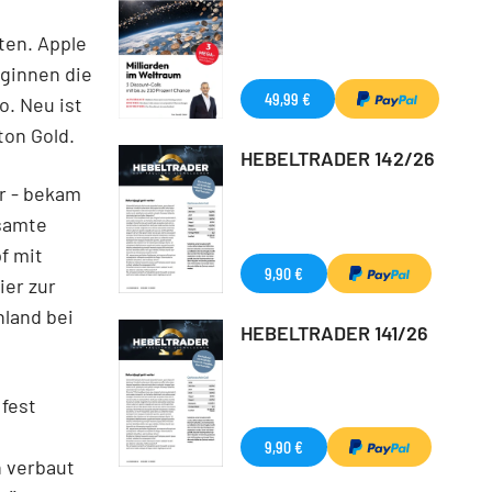
ten. Apple
eginnen die
49,99 €
o. Neu ist
bton Gold.
HEBELTRADER 142/26
r - bekam
esamte
f mit
9,90 €
ier zur
hland bei
HEBELTRADER 141/26
 fest
9,90 €
 verbaut