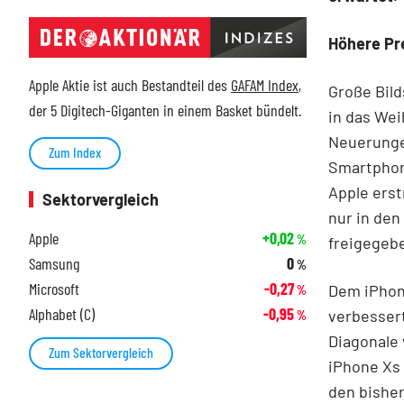
Höhere Pre
Apple Aktie ist auch Bestandteil des
GAFAM Index
,
Große Bild
der 5 Digitech-Giganten in einem Basket bündelt.
in das Wei
Neuerungen
Zum Index
Smartphon
Apple erst
Sektorvergleich
nur in den
Apple
+0,02
%
freigege
Samsung
0
%
Microsoft
-0,27
Dem iPhon
%
Alphabet (C)
-0,95
verbessert
%
Diagonale 
Zum Sektorvergleich
iPhone Xs 
den bisher