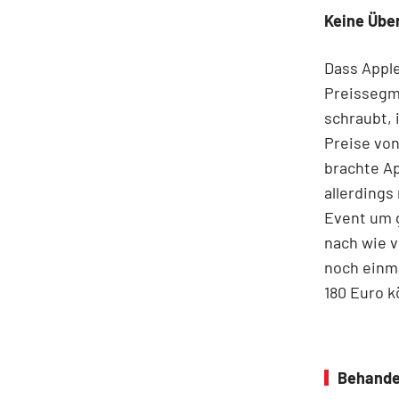
Keine Übe
Dass Apple
Preissegme
schraubt, 
Preise von
brachte Ap
allerdings
Event um g
nach wie v
noch einma
180 Euro k
Behande