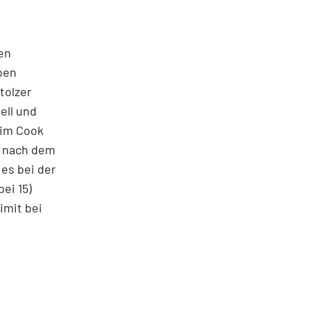
en
ben
tolzer
ell und
Tim Cook
e nach dem
 es bei der
ei 15)
imit bei