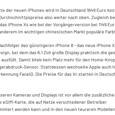
te der neuen iPhones wird in Deutschland 1649 Euro kos
Durchschnittpspreise also weiter nach oben. Zugleich b
 das iPhone Xs wie bei der Vorgängerversion bei 1149 Eur
 anderem im wichtigen chinesischen Markt populäre Far
achfolger des günstigeren iPhone 8 - das neue iPhone X
sign, bei dem das 6,1 Zoll große Display praktisch die g
 ausfüllt. Damit blieb kein Platz mehr für den Home-Knop
gerabdruck-Sensor. Stattdessen wechselte Apple auch h
kennung FaceID. Die Preise für das Xr starten in Deutsc
.
eren Kameras und Displays ist vor allem die zusätzliche
 eSIM-Karte, die auf Netze verschiedener Betreiber
miert werden kann und in den neuen teureren Modellen