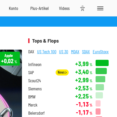
Tops & Flops
DAX
US Tech 100
US 30
MDAX
SDAX
EuroStoxx
Apple
+0,02
%
+3,99
Infineon
%
+3,40
SAP
News
%
+2,99
Scout24
%
+2,53
Siemens
%
+2,25
BMW
%
-1,13
Merck
%
-1,17
Beiersdorf
%