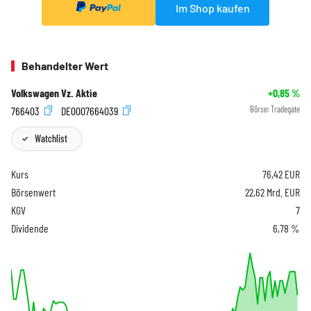
Im Shop kaufen
Behandelter Wert
Volkswagen Vz. Aktie
+0,85
%
766403
DE0007664039
Börse:
Tradegate
Watchlist
Kurs
76,42
EUR
Börsenwert
22,62 Mrd. EUR
KGV
7
Dividende
6,78 %