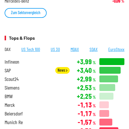
Mercedes-Benz
-0,09
%
Zum Sektorvergleich
Tops & Flops
DAX
US Tech 100
US 30
MDAX
SDAX
EuroStoxx
+3,99
Infineon
%
+3,40
SAP
News
%
+2,99
Scout24
%
+2,53
Siemens
%
+2,25
BMW
%
-1,13
Merck
%
-1,17
Beiersdorf
%
-1,57
Munich Re
%