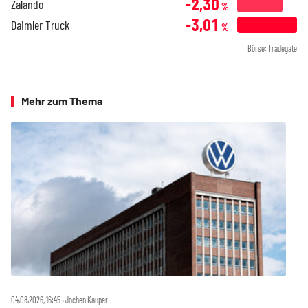
-2,30
Zalando
%
-3,01
Daimler Truck
%
Börse: Tradegate
Mehr zum Thema
04.08.2026, 16:45 ‧ Jochen Kauper