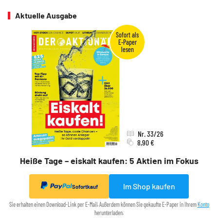
Aktuelle Ausgabe
Nr. 33/26
8,90 €
Heiße Tage – eiskalt kaufen: 5 Aktien im Fokus
Im Shop kaufen
Sofortkauf
Sie erhalten einen Download-Link per E-Mail. Außerdem können Sie gekaufte E-Paper in Ihrem
Konto
herunterladen.