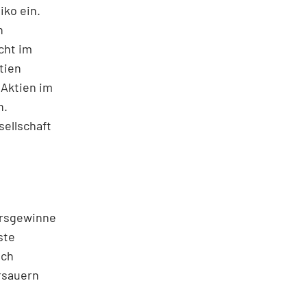
ko ein.
n
cht im
tien
 Aktien im
n.
ellschaft
ursgewinne
ste
uch
ersauern