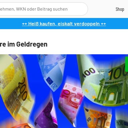
++ Heiß kaufen, eiskalt verdoppeln ++
re im Geldregen