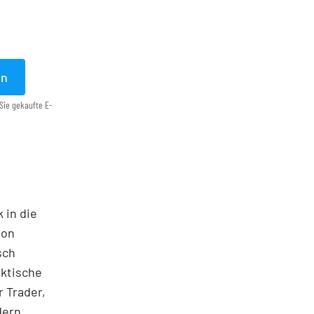
en
Sie gekaufte E-
 in die
ton
sch
aktische
 Trader,
dern