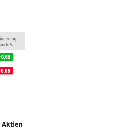
änderung
ute in %
+0,69
-0,68
5 Aktien