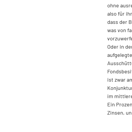
ohne ausre
also für i
dass der B
was von fa
vorzuwerfe
Oder in de
aufgelegte
Ausschüttu
Fondsbesi
ist zwar a
Konjunktu
im mittler
Ein Prozen
Zinsen, u