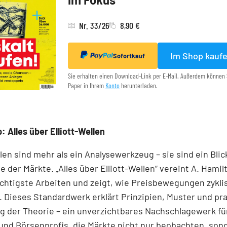
Nr. 33/26
8,90 €
Im Shop kauf
Sofortkauf
Sie erhalten einen Download-Link per E-Mail. Außerdem können 
Paper in Ihrem
Konto
herunterladen.
: Alles über Elliott-Wellen
llen sind mehr als ein Analysewerkzeug – sie sind ein Blick
e der Märkte. „Alles über Elliott-Wellen“ vereint A. Hamil
chtigste Arbeiten und zeigt, wie Preisbewegungen zykli
 Dieses Standardwerk erklärt Prinzipien, Muster und pr
 der Theorie – ein unverzichtbares Nachschlagewerk für
und Börsenprofis, die Märkte nicht nur beobachten, son