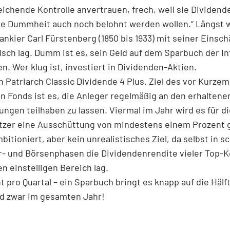
ichende Kontrolle anvertrauen, frech, weil sie Dividend
hre Dummheit auch noch belohnt werden wollen.“ Längst w
ankier Carl Fürstenberg (1850 bis 1933) mit seiner Einsc
lsch lag. Dumm ist es, sein Geld auf dem Sparbuch der In
n. Wer klug ist, investiert in Dividenden-Aktien.
n Patriarch Classic Dividende 4 Plus. Ziel des vor Kurzem
n Fonds ist es, die Anleger regelmäßig an den erhaltene
ngen teilhaben zu lassen. Viermal im Jahr wird es für di
tzer eine Ausschüttung von mindestens einem Prozent 
mbitioniert, aber kein unrealistisches Ziel, da selbst in 
r- und Börsenphasen die Dividendenrendite vieler Top-
en einstelligen Bereich lag.
t pro Quartal – ein Sparbuch bringt es knapp auf die Hälf
nd zwar im gesamten Jahr!