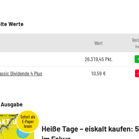
lte Werte
Ver
Wert
He
26.319,45
Pkt.
lassic Dividende 4 Plus
10,59
€
e Ausgabe
Heiße Tage – eiskalt kaufen: 
im Fokus