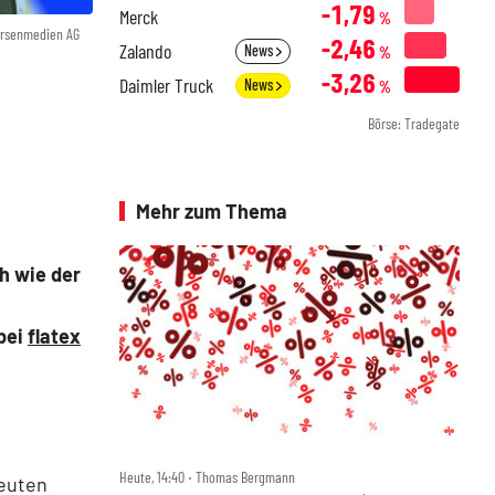
-1,79
Merck
%
örsenmedien AG
-2,46
Zalando
News
%
-3,26
Daimler Truck
News
%
Börse: Tradegate
Mehr zum Thema
h wie der
 bei
flatex
Heute, 14:40 ‧ Thomas Bergmann
Leuten