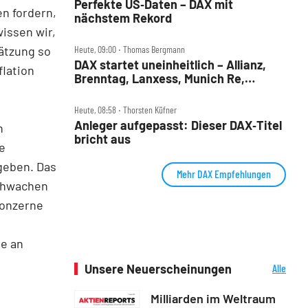
Perfekte US‑Daten – DAX mit
en fordern,
nächstem Rekord
issen wir,
Heute, 09:00 ‧ Thomas Bergmann
hätzung so
DAX startet uneinheitlich – Allianz,
flation
Brenntag, Lanxess, Munich Re,
Porsche SE, SUSS MicroTec im Check
Heute, 08:58 ‧ Thorsten Küfner
Anleger aufgepasst: Dieser DAX‑Titel
n
bricht aus
e
geben. Das
Mehr DAX Empfehlungen
schwachen
Konzerne
te an
Unsere Neuerscheinungen
Alle
Neuerscheinungen
Milliarden im Weltraum