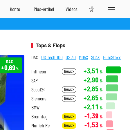
Tops & Flops
DAX
US Tech 100
US 30
MDAX
SDAX
EuroStoxx
DAX
+0,69
%
+3,51
Infineon
News
%
+2,90
SAP
%
+2,85
Scout24
News
%
+2,65
Siemens
News
%
+2,11
BMW
%
-1,39
Brenntag
News
%
-1,53
Munich Re
News
%