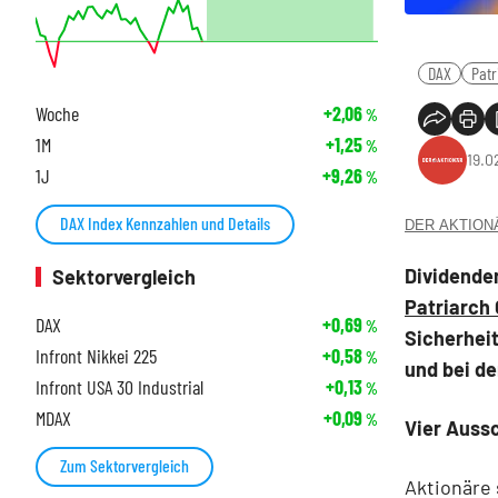
DAX
Patr
Woche
+2,06
%
1M
+1,25
%
19.0
1J
+9,26
%
DAX Index Kennzahlen und Details
DER AKTIONÄR
Dividenden
Sektorvergleich
Patriarch 
DAX
+0,69
%
Sicherheit
Infront Nikkei 225
+0,58
%
und bei d
Infront USA 30 Industrial
+0,13
%
MDAX
+0,09
%
Vier Auss
Zum Sektorvergleich
Aktionäre 