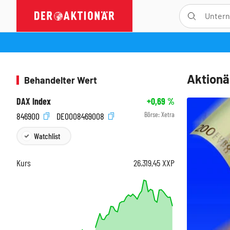
Aktionä
Behandelter Wert
DAX Index
+0,69
%
Börse:
Xetra
846900
DE0008469008
Watchlist
Kurs
26.319,45
XXP