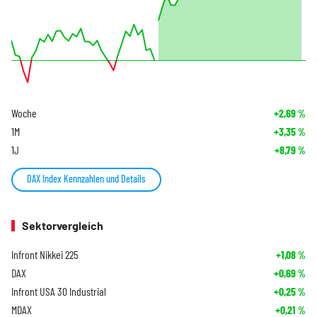
Woche
+2,69
%
1M
+3,35
%
1J
+8,79
%
DAX Index Kennzahlen und Details
Sektorvergleich
Infront Nikkei 225
+1,08
%
DAX
+0,69
%
Infront USA 30 Industrial
+0,25
%
MDAX
+0,21
%