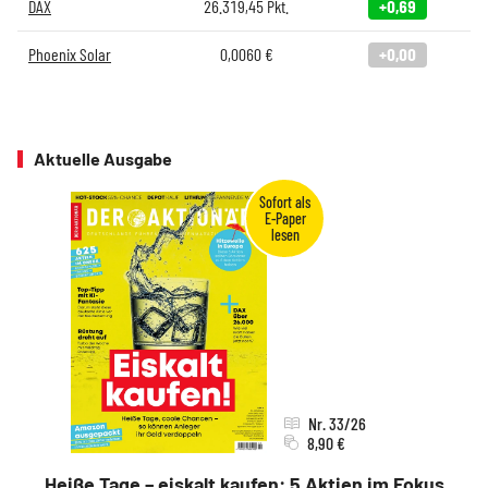
DAX
26.319,45
Pkt.
+0,69
Phoenix Solar
0,0060
€
+0,00
Aktuelle Ausgabe
Nr. 33/26
8,90 €
Heiße Tage – eiskalt kaufen: 5 Aktien im Fokus