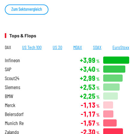
Zum Sektorvergleich
Tops & Flops
DAX
US Tech 100
US 30
MDAX
SDAX
EuroStoxx
+3,99
Infineon
%
+3,40
SAP
%
+2,99
Scout24
%
+2,53
Siemens
%
+2,25
BMW
%
-1,13
Merck
%
-1,17
Beiersdorf
%
-1,57
Munich Re
%
-2,30
Zalando
%