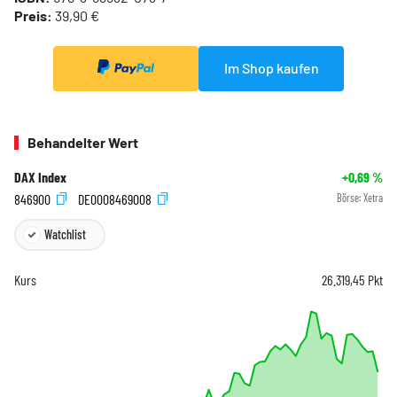
Preis:
39,90 €
Im Shop kaufen
Behandelter Wert
DAX Index
+0,69
%
846900
DE0008469008
Börse:
Xetra
Watchlist
Kurs
26.319,45
Pkt