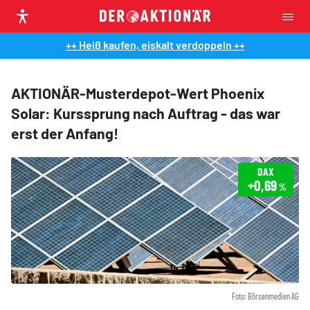
++ Heiß kaufen, eiskalt verdoppeln ++
AKTIONÄR-Musterdepot-Wert Phoenix
Solar: Kurssprung nach Auftrag - das war
erst der Anfang!
DAX
+0,69
%
Foto: Börsenmedien AG