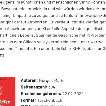
telligenz im künstlichen und menschlichen Sinn? Können
 Bewusstsein entwickeln und wie würden wir das erken
fähig, Empathie zu zeigen und zu fühlen? Innovations-Gu
er gibt darauf Antworten. Er verdeutlicht die viel­fältig
ven Auswirkungen von KI auf alle Aspekte des gesellscha
chaftlichen Lebens. Spannende Gespräche mit KI-Vorden
ern aus dem Silicon Valley vermitteln dem Leser wertvol
sse und Mindsets. Ein unentbehrlicher KI-Ratgeber für 
ft!
Autoren:
Herger, Mario
Seitenanzahl:
304
Erscheinungstermin:
22.02.2024
Format:
Taschenbuch