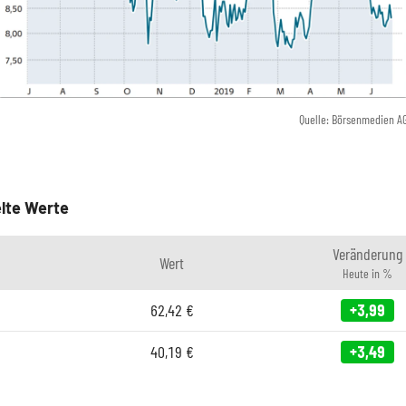
Quelle: Börsenmedien A
lte Werte
Veränderung
Wert
Heute in %
62,42
€
+3,99
40,19
€
+3,49