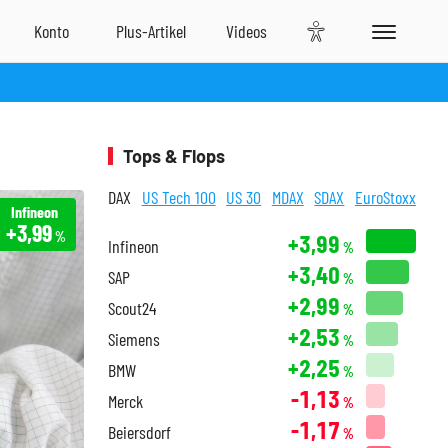
Tops & Flops
DAX
US Tech 100
US 30
MDAX
SDAX
EuroStoxx
Infineon
+3,99
%
+3,99
Infineon
%
+3,40
SAP
%
+2,99
Scout24
%
+2,53
Siemens
%
+2,25
BMW
%
-1,13
Merck
%
-1,17
Beiersdorf
%