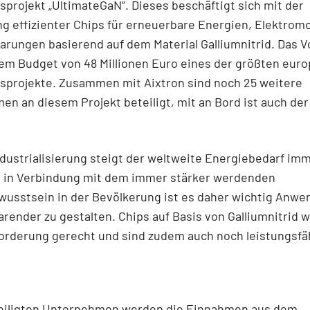
projekt „UltimateGaN“. Dieses beschäftigt sich mit der
g effizienter Chips für erneuerbare Energien, Elektromo
rungen basierend auf dem Material Galliumnitrid. Das 
nem Budget von 48 Millionen Euro eines der größten eur
sprojekte. Zusammen mit Aixtron sind noch 25 weitere
n an diesem Projekt beteiligt, mit an Bord ist auch de
ndustrialisierung steigt der weltweite Energiebedarf im
e in Verbindung mit dem immer stärker werdenden
usstsein in der Bevölkerung ist es daher wichtig Anw
render zu gestalten. Chips auf Basis von Galliumnitrid 
orderung gerecht und sind zudem auch noch leistungsfä
teiligten Unternehmen werden die Einnahmen aus dem