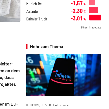
-1,57
Munich Re
%
-2,30
Zalando
%
-3,01
Daimler Truck
%
Börse: Tradegate
Mehr zum Thema
leiter-
lem an dem
e, dass
rojektes
ner im EU-
06.08.2026, 10:05 ‧ Michael Schröder