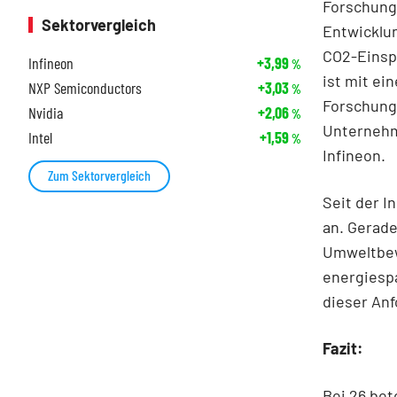
Forschungs
Sektorvergleich
Entwicklun
CO2-Einspa
Infineon
+3,99
%
ist mit ei
NXP Semiconductors
+3,03
%
Forschung
Nvidia
+2,06
%
Unternehme
Intel
+1,59
%
Infineon.
Zum Sektorvergleich
Seit der I
an. Gerad
Umweltbew
energiespa
dieser Anf
Fazit:
Bei 26 be