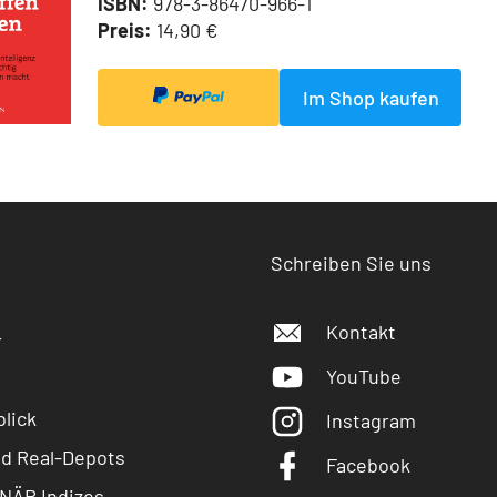
ISBN:
978-3-86470-966-1
Preis:
14,90 €
Im Shop kaufen
Schreiben Sie uns
Kontakt
r
YouTube
lick
Instagram
nd Real-Depots
Facebook
NÄR Indizes