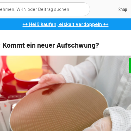
++ Heiß kaufen, eiskalt verdoppeln ++
: Kommt ein neuer Aufschwung?