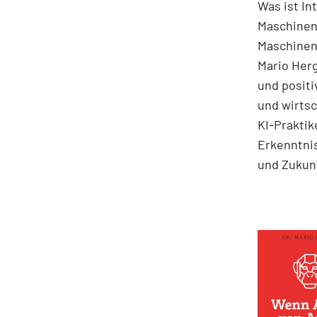
Was ist In
Maschinen
Maschinen 
Mario Herg
und positi
und wirts
KI-Praktik
Erkenntni
und Zukun