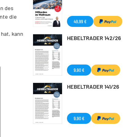
en des
nte die
49,99 €
 hat, kann
HEBELTRADER 142/26
9,90 €
HEBELTRADER 141/26
9,90 €