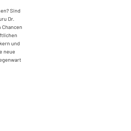
nen? Sind
ru Dr.
en Chancen
ftlichen
kern und
le neue
Gegenwart