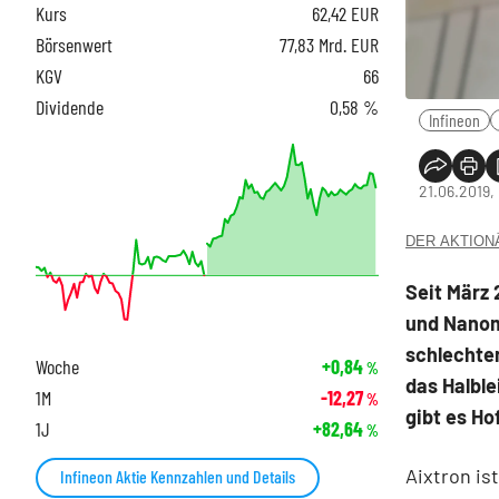
Kurs
62,42
EUR
Börsenwert
77,83 Mrd. EUR
KGV
66
Dividende
0,58 %
Infineon
21.06.2019,
DER AKTIONÄR
Seit März 
und Nanoma
schlechte
Woche
+0,84
%
das Halble
1M
-12,27
%
gibt es Ho
1J
+82,64
%
Aixtron is
Infineon Aktie Kennzahlen und Details