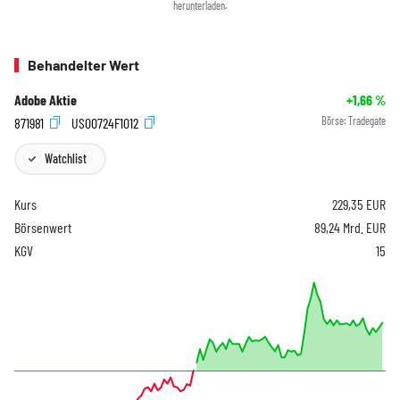
herunterladen.
Behandelter Wert
Adobe Aktie
+1,66
%
871981
US00724F1012
Börse:
Tradegate
Watchlist
Kurs
229,35
EUR
Börsenwert
89,24 Mrd. EUR
KGV
15