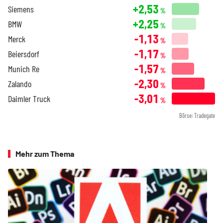
+2,53
Siemens
%
+2,25
BMW
%
-1,13
Merck
%
-1,17
Beiersdorf
%
-1,57
Munich Re
%
-2,30
Zalando
%
-3,01
Daimler Truck
%
Börse: Tradegate
Mehr zum Thema