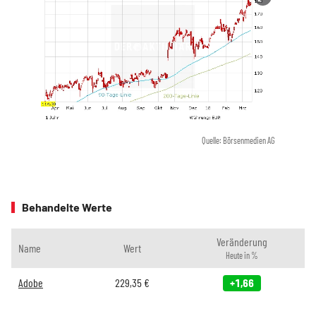
Quelle: Börsenmedien AG
Behandelte Werte
Veränderung
Name
Wert
Heute in %
Adobe
229,35
€
+1,66