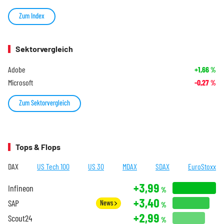
Zum Index
Sektorvergleich
Adobe
+1,66
%
Microsoft
-0,27
%
Zum Sektorvergleich
Tops & Flops
DAX
US Tech 100
US 30
MDAX
SDAX
EuroStoxx
+3,99
Infineon
%
+3,40
SAP
News
%
+2,99
Scout24
%