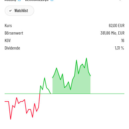
Watchlist
Kurs
62,00
EUR
Börsenwert
381,86 Mio. EUR
KGV
16
Dividende
1,31 %