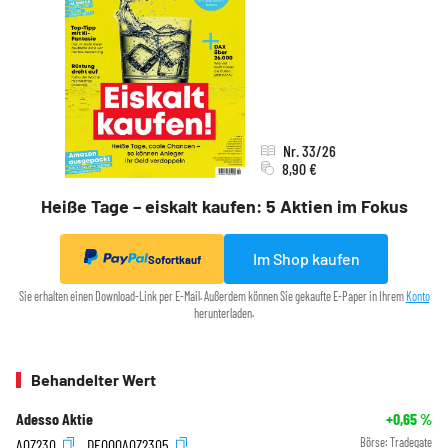
Nr. 33/26
8,90 €
Heiße Tage – eiskalt kaufen: 5 Aktien im Fokus
Im Shop kaufen
Sofortkauf
Sie erhalten einen Download-Link per E-Mail. Außerdem können Sie gekaufte E-Paper in Ihrem
Konto
herunterladen.
Behandelter Wert
Adesso Aktie
+0,65
%
A0Z23Q
DE000A0Z23Q5
Börse:
Tradegate