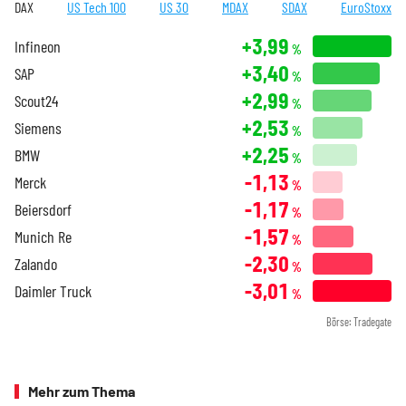
DAX
US Tech 100
US 30
MDAX
SDAX
EuroStoxx
+3,99
Infineon
%
+3,40
SAP
%
+2,99
Scout24
%
+2,53
Siemens
%
+2,25
BMW
%
-1,13
Merck
%
-1,17
Beiersdorf
%
-1,57
Munich Re
%
-2,30
Zalando
%
-3,01
Daimler Truck
%
Börse: Tradegate
Mehr zum Thema