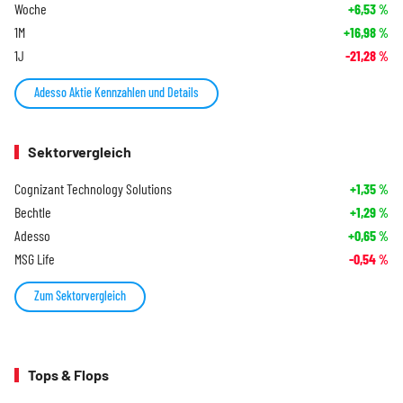
Woche
+6,53
%
1M
+16,98
%
1J
-21,28
%
Adesso Aktie Kennzahlen und Details
Sektorvergleich
Cognizant Technology Solutions
+1,35
%
Bechtle
+1,29
%
Adesso
+0,65
%
MSG Life
-0,54
%
Zum Sektorvergleich
Tops & Flops