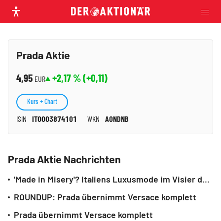
Prada Aktie
4,95
+2,17
% (
+0,11
)
EUR
Kurs + Chart
ISIN
IT0003874101
WKN
A0NDNB
Prada Aktie Nachrichten
'Made in Misery'? Italiens Luxusmode im Visier der Staatsanwaltschaft
ROUNDUP: Prada übernimmt Versace komplett
Prada übernimmt Versace komplett