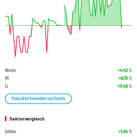
Woche
+4,42
%
1M
+9,75
%
1J
+11,46
%
Prada Aktie Kennzahlen und Details
Sektorvergleich
Adidas
+1,34
%