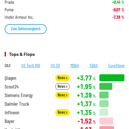
Prada
+0,41
%
Puma
-0,07
%
Under Armour Inc.
-7,39
%
Zum Sektorvergleich
Tops & Flops
DAX
US Tech 100
US 30
MDAX
SDAX
EuroStoxx
+3,77
Qiagen
News
%
+1,95
Scout24
News
%
+1,39
Siemens Energy
News
%
+1,37
Daimler Truck
%
+1,35
Infineon
News
%
-1,52
Bayer
%