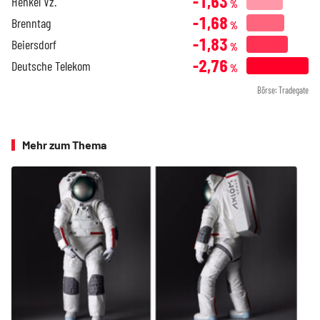
-1,63
Henkel Vz.
%
-1,68
Brenntag
%
-1,83
Beiersdorf
%
-2,76
Deutsche Telekom
%
Börse: Tradegate
Mehr zum Thema