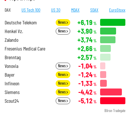
DAX
US Tech 100
US 30
MDAX
SDAX
EuroStoxx
+6,19
Deutsche Telekom
News
%
+3,90
Henkel Vz.
News
%
+3,74
Zalando
%
+2,66
Fresenius Medical Care
%
+2,57
Brenntag
%
-1,04
Vonovia
News
%
-1,24
Bayer
News
%
-1,33
Infineon
News
%
-4,42
Siemens
News
%
-5,12
Scout24
News
%
Börse: Tradegate