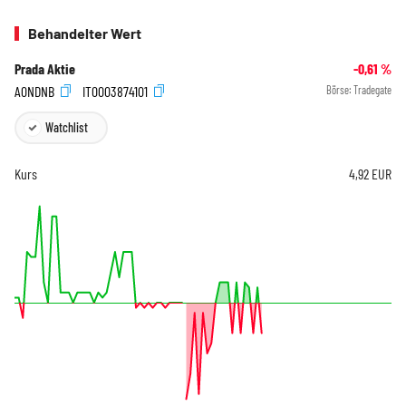
Behandelter Wert
Prada Aktie
-0,61
%
A0NDNB
IT0003874101
Börse:
Tradegate
Watchlist
Kurs
4,92
EUR