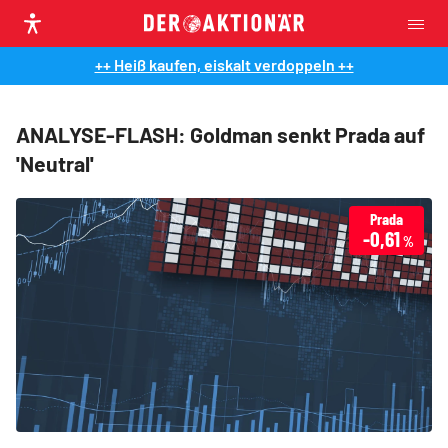
++ Heiß kaufen, eiskalt verdoppeln ++
ANALYSE-FLASH: Goldman senkt Prada auf
'Neutral'
Prada
-0,61
%