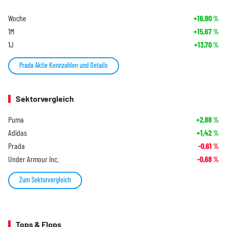
Woche
+16,90
%
1M
+15,67
%
1J
+13,70
%
Prada Aktie Kennzahlen und Details
Sektorvergleich
Puma
+2,88
%
Adidas
+1,42
%
Prada
-0,61
%
Under Armour Inc.
-0,68
%
Zum Sektorvergleich
Tops & Flops