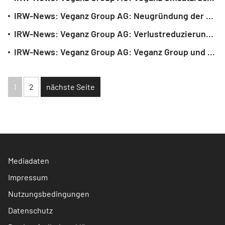
IRW-News: Veganz Group AG: Neugründung der OrbiFarm GmbH in Vorbereitung auf den Einstieg eines strategischen Investors in Q2/2025
IRW-News: Veganz Group AG: Verlustreduzierung 2024 dank Kosteneinsparungen & 6,26 Mio. Forderungsaktivierung. Weitere Fixkostensenkung um 30%
IRW-News: Veganz Group AG: Veganz Group und HEBA Food schließen exklusiven Vertrag zur Vermarktung von Mililk® und Peas on Earth in der Schweiz ab
1
2
nächste Seite
Mediadaten
Impressum
Nutzungsbedingungen
Datenschutz