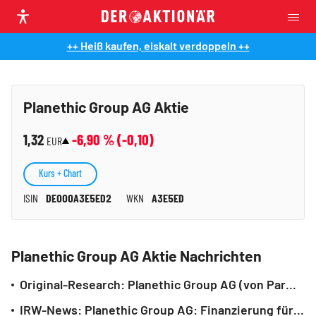
++ Heiß kaufen, eiskalt verdoppeln ++
Planethic Group AG Aktie
1,32
-6,90
% (
-0,10
)
EUR
Kurs + Chart
ISIN
DE000A3E5ED2
WKN
A3E5ED
Planethic Group AG Aktie Nachrichten
Original-Research: Planethic Group AG (von Parmantier & Cie. GmbH): Buy
IRW-News: Planethic Group AG: Finanzierung für Mililk®-Produktionsanlage in den USA erfolgreich abgeschlossen