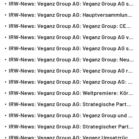
IRW-News: Veganz Group AG: Veganz Group AG stärkt Eigenkapitalbasis - Gesamtvolumen rund 8,44 Mio. Euro
IRW-News: Veganz Group AG: Hauptversammlung beschließt Ausgründung von Tochtergesellschaften zur Aufnahme strategischer Investoren
IRW-News: Veganz Group AG: Veganz Group: CEO-Wechsel zum 1. Oktober 2025
IRW-News: Veganz Group AG: Veganz Group AG veröffentlicht vorläufiges Halbjahresergebnis 2025
IRW-News: Veganz Group AG: Veganz Group AG stärkt Eigenkapitalbasis durch Kapitalmaßnahmen mit einem Gesamtvolumen in Höhe von rund 7,1 Mio. Euro
IRW-News: Veganz Group AG: Veganz Group: Neugründung der Mililk FoodTech GmbH in Vorbereitung auf Einstieg strategischer Investoren in Q3/2025
IRW-News: Veganz Group AG: Veganz Group AG realisiert 30 Millionen Euro Gewinn durch OrbiFarm-Verkauf
IRW-News: Veganz Group AG: Veganz Group AG: Vorstand beschließt Barkapitalerhöhung mit Bezugsrechten in maximaler Höhe von rund 7,5 Millionen Euro
IRW-News: Veganz Group AG: Weltpremiere: Körber Technologies und Veganz Group stellen Orbifarm® Technologie auf der GreenTech Amsterdam vor
IRW-News: Veganz Group AG: Strategische Partnerschaft mit Lassonde Industries zum Einsatz der Mililk®-Technologie in Nordamerika
IRW-News: Veganz Group AG: Veganz Group und Jindilli Beverages bringen gedruckte Pflanzenmilch auf Basis der Mililk®-Technologie nach Nordamerika
IRW-News: Veganz Group AG: Strategischer Partner sichert Markteintritt für Mililk®?-Technologie in Nordamerika und der ANZ-Region
IRW-News: Veganz Group AG: Veganz Umsatzrückgang 2024, aber deutliche Ergebnisverbesserung