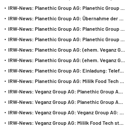
IRW-News: Planethic Group AG: Planethic Group sichert sich Mindestabnahme für US-Produktion durch seinen strategischen Partner Jindilli Beverages
IRW-News: Planethic Group AG: Übernahme der CHECK Direkt GmbH
IRW-News: Planethic Group AG: Planethic Group schärft Wachstumsstrategie: Erfolgreicher Serienunternehmer und Großaktionär Sascha Voigt wird CEO
IRW-News: Planethic Group AG: Planethic Group und Vitiprints schließen strategische Lizenzpartnerschaft zur Skalierung gedruckter Getränke weltweit
IRW-News: Planethic Group AG: (ehem. Veganz Group) mit 25,3 Mio. EBITDA in H1/2025, 52,6% EK-Quote und umfassender Reorganisation
IRW-News: Planethic Group AG: (ehem. Veganz Group) - Telefonkonferenz zur Veröffentlichung des Halbjahresberichts 2025 auf 9 Uhr vorverlegt
IRW-News: Planethic Group AG: Einladung: Telefonkonferenz der Planethic Group AG (ehem. Veganz Group) - Veröffentlichung des Halbjahresberichts 2025
IRW-News: Planethic Group AG: Mililk Food Tech mit strategischem Markteintritt in Ostafrika - LOI über 120 Mio. Liter Mililk® pro Jahr unterzeichnet
IRW-News: Veganz Group AG: Planethic Group AG: Planethic Group AG (vormals Veganz Group): Übernahme der Suplabs GmbH zur Stärkung des E-Commerce-Geschäfts
IRW-News: Veganz Group AG: Planethic Group AG (vormals Veganz Group): Übernahme eines Technologieunternehmens zur Stärkung der 2D-Druck-Kompetenz
IRW-News: Veganz Group AG: Veganz Group AG: Veränderungen im Vorstand - Vertragsverlängerung und Ausscheiden von Mitgliedern
IRW-News: Veganz Group AG: Mililk Food Tech startet US-Export