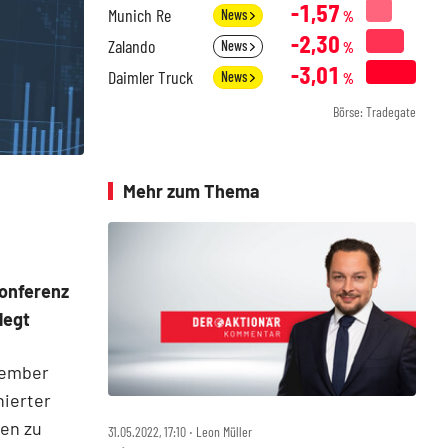
-1,57
Munich Re
News
%
-2,30
Zalando
News
%
-3,01
Daimler Truck
News
%
Börse: Tradegate
Mehr zum Thema
konferenz
legt
tember
nierter
ten zu
31.05.2022, 17:10 ‧ Leon Müller