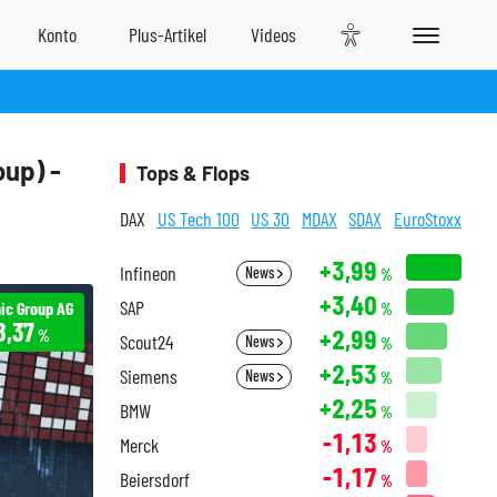
up) -
Tops & Flops
DAX
US Tech 100
US 30
MDAX
SDAX
EuroStoxx
+3,99
Infineon
News
%
+3,40
SAP
ic Group AG
%
8,37
+2,99
%
Scout24
News
%
+2,53
Siemens
News
%
+2,25
BMW
%
-1,13
Merck
%
-1,17
Beiersdorf
%