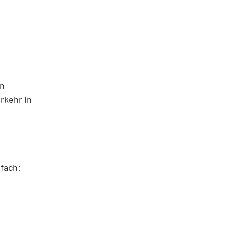
in
rkehr in
fach: