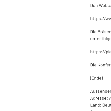
Den Webcas
https://w
Die Präse
unter folg
https://pl
Die Konfer
(Ende)
Aussender
Adresse: A
Land: Deu