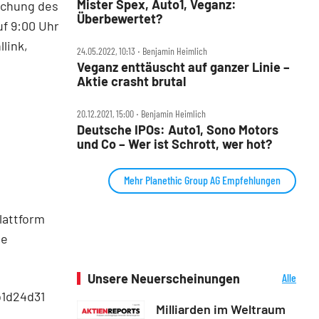
Mister Spex, Auto1, Veganz:
lichung des
Überbewertet?
f 9:00 Uhr
link,
24.05.2022, 10:13 ‧ Benjamin Heimlich
Veganz enttäuscht auf ganzer Linie –
Aktie crasht brutal
20.12.2021, 15:00 ‧ Benjamin Heimlich
Deutsche IPOs: Auto1, Sono Motors
und Co – Wer ist Schrott, wer hot?
Mehr Planethic Group AG Empfehlungen
lattform
de
Unsere Neuerscheinungen
Alle
Neuerscheinungen
b1d24d31
Milliarden im Weltraum