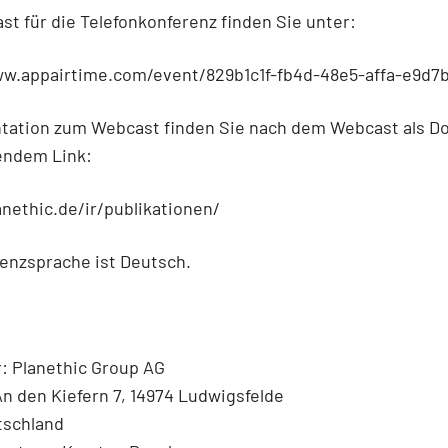
t für die Telefonkonferenz finden Sie unter:
ww.appairtime.com/event/829b1c1f-fb4d-48e5-affa-e9d7
ntation zum Webcast finden Sie nach dem Webcast als D
endem Link:
anethic.de/ir/publikationen/
enzsprache ist Deutsch.
: Planethic Group AG
n den Kiefern 7, 14974 Ludwigsfelde
tschland