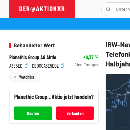
IRW-New
Behandelter Wert
Telefon
Planethic Group AG Aktie
+8,37
%
Halbjah
Börse:
Tradegate
A3E5ED
DE000A3E5ED2
Watchlist
Planethic Group AG
Aktie jetzt handeln?
Kaufen
Verkaufen