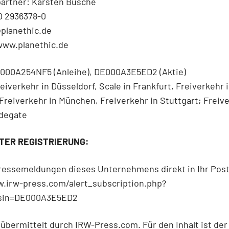
artner: Karsten Busche
30 2936378-0
@planethic.de
www.planethic.de
DE000A254NF5 (Anleihe), DE000A3E5ED2 (Aktie)
eiverkehr in Düsseldorf, Scale in Frankfurt, Freiverkehr 
reiverkehr in München, Freiverkehr in Stuttgart; Freive
adegate
ER REGISTRIERUNG:
Pressemeldungen dieses Unternehmens direkt in Ihr Post
w.irw-press.com/alert_subscription.php?
isin=DE000A3E5ED2
 übermittelt durch IRW-Press.com. Für den Inhalt ist der