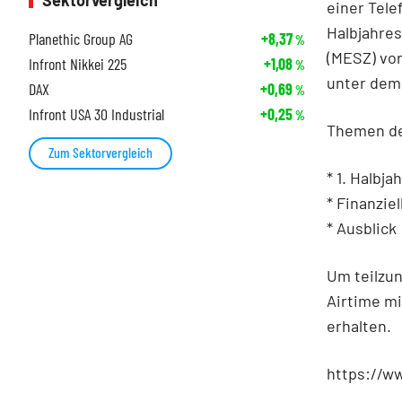
Sektorvergleich
einer Tele
Halbjahres
Planethic Group AG
+8,37
%
(MESZ) vor
Infront Nikkei 225
+1,08
%
unter dem
DAX
+0,69
%
Infront USA 30 Industrial
+0,25
%
Themen de
Zum Sektorvergleich
* 1. Halbja
* Finanzie
* Ausblick
Um teilzun
Airtime mi
erhalten.
https://w