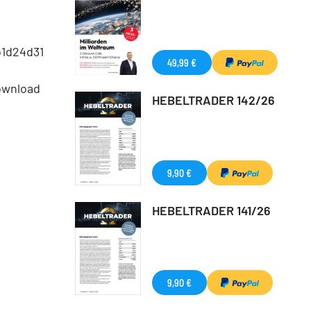
b1d24d31
49,99 €
ownload
HEBELTRADER 142/26
9,90 €
HEBELTRADER 141/26
9,90 €