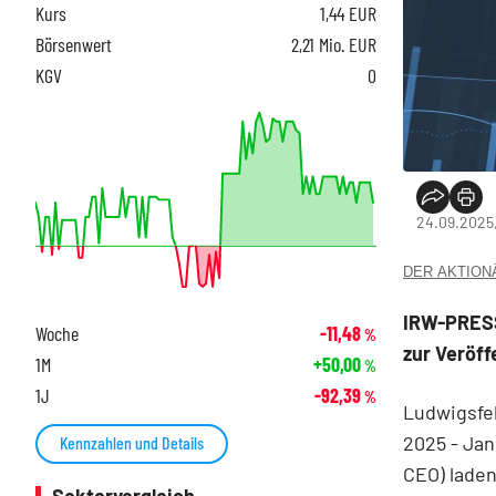
Kurs
1,44
EUR
Börsenwert
2,21 Mio. EUR
KGV
0
24.09.2025,
DER AKTIONÄR
IRW-PRESS
Woche
-11,48
%
zur Veröff
1M
+50,00
%
1J
-92,39
%
Ludwigsfe
2025 - Jan
Kennzahlen und Details
CEO) laden