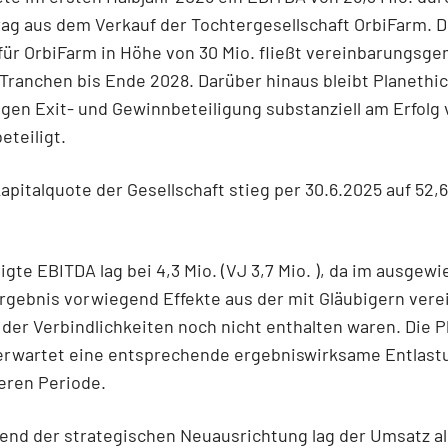
ag aus dem Verkauf der Tochtergesellschaft OrbiFarm. D
für OrbiFarm in Höhe von 30 Mio. fließt vereinbarungsge
ranchen bis Ende 2028. Darüber hinaus bleibt Planethi
gen Exit- und Gewinnbeteiligung substanziell am Erfolg
eteiligt.
apitalquote der Gesellschaft stieg per 30.6.2025 auf 52,
igte EBITDA lag bei 4,3 Mio. (VJ 3,7 Mio. ), da im ausgew
rgebnis vorwiegend Effekte aus der mit Gläubigern vere
der Verbindlichkeiten noch nicht enthalten waren. Die P
erwartet eine entsprechende ergebniswirksame Entlast
eren Periode.
nd der strategischen Neuausrichtung lag der Umsatz als