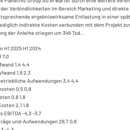
e Planethic Group AG erwartet durch eine weitere verei
der Verbindlichkeiten im Bereich Marketing und direkte
ntsprechende ergebniswirksame Entlastung in einer spä
ediglich indirekte Kosten verbunden mit dem Projekt zu
ng der Anleihe stiegen um 346 Tsd. .
ro H1 2025 H1 2024
 7,0
fwand 1,4 4,4
fwand 1,9 2,3
betriebliche Aufwendungen 3,4 4,4
osten 0,5 0,8
sten 0,8 1,8
osten 2,1 1,8
s EBITDA -4,3 -3,7
träge und-Aufwendungen 29,7 0,6
3 -4,3