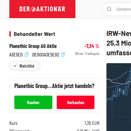
IRW-New
Behandelter Wert
25,3 Mi
Planethic Group AG Aktie
-7,24
%
umfasse
Börse:
Tradegate
A3E5ED
DE000A3E5ED2
Watchlist
Planethic Group AG
Aktie jetzt handeln?
Kaufen
Verkaufen
Kurs
1,35
EUR
Börsenwert
2,21 Mio. EUR