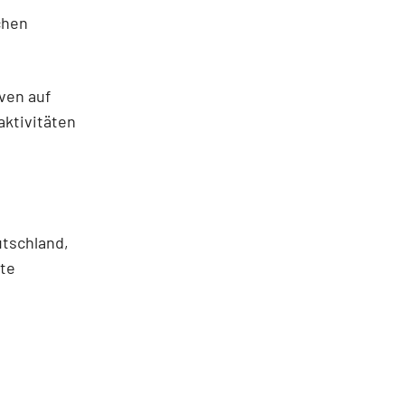
chen
iven auf
aktivitäten
utschland,
ste