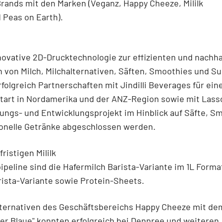
rands mit den Marken (Veganz, Happy Cheeze, Mililk
d Peas on Earth).
nnovative 2D-Drucktechnologie zur effizienten und nachha
 von Milch, Milchalternativen, Säften, Smoothies und S
folgreich Partnerschaften mit Jindilli Beverages für ein
tart in Nordamerika und der ANZ-Region sowie mit Lass
ungs- und Entwicklungsprojekt im Hinblick auf Säfte, S
ionelle Getränke abgeschlossen werden.
fristigen Mililk
ipeline sind die Hafermilch Barista-Variante im 1L Format
ista-Variante sowie Protein-Sheets.
lternativen des Geschäftsbereichs Happy Cheeze mit d
er Blaue" konnten erfolgreich bei Dennree und weiteren