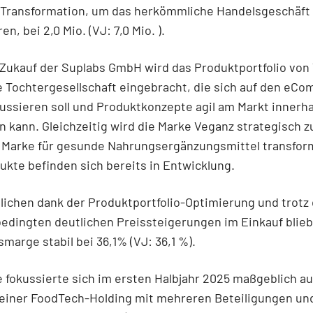
 Transformation, um das herkömmliche Handelsgeschäft
en, bei 2,0 Mio. (VJ: 7,0 Mio. ).
Zukauf der Suplabs GmbH wird das Produktportfolio von 
 Tochtergesellschaft eingebracht, die sich auf den eC
ussieren soll und Produktkonzepte agil am Markt innerh
 kann. Gleichzeitig wird die Marke Veganz strategisch z
Marke für gesunde Nahrungsergänzungsmittel transform
kte befinden sich bereits in Entwicklung.
ichen dank der Produktportfolio-Optimierung und trotz
bedingten deutlichen Preissteigerungen im Einkauf blieb
marge stabil bei 36,1% (VJ: 36,1 %).
 fokussierte sich im ersten Halbjahr 2025 maßgeblich au
einer FoodTech-Holding mit mehreren Beteiligungen un