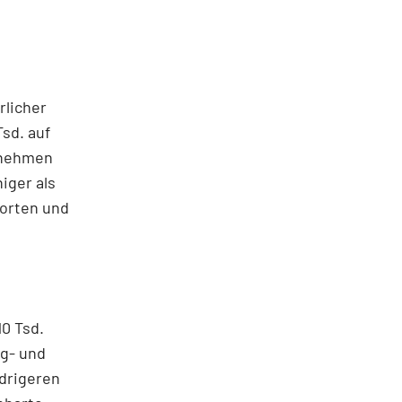
rlicher
sd. auf
ernehmen
niger als
dorten und
0 Tsd.
ng- und
edrigeren