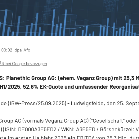
, 09:02
‧ dpa-Afx
 bei Google bevorzugen
: Planethic Group AG: (ehem. Veganz Group) mit 25,3 M
 H1/2025, 52,6% EK-Quote und umfassender Reorganisa
de (IRW-Press/25.09.2025) - Ludwigsfelde, den 25. Sep
Group AG (vormals Veganz Group AG) ("Gesellschaft" oder
") (ISIN: DE000A3E5ED2 / WKN: A3E5ED / Börsenkürzel: V
te im ersten Halbjahr 2025 ein EBITDA von 25,3 Mio. dur