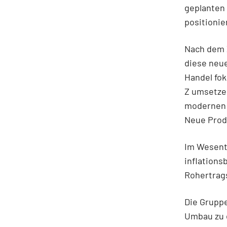
geplanten
positionier
Nach dem 
diese neue
Handel fok
Z umsetzen
modernen 
Neue Produ
Im Wesentl
inflations
Rohertrags
Die Gruppe
Umbau zu 