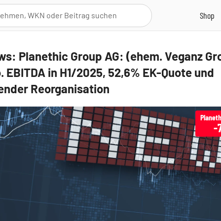
s: Planethic Group AG: (ehem. Veganz Gr
o. EBITDA in H1/2025, 52,6% EK-Quote und
nder Reorganisation
Planeth
-