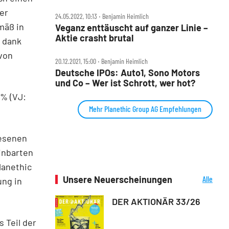
er
24.05.2022, 10:13 ‧ Benjamin Heimlich
mäß in
Veganz enttäuscht auf ganzer Linie –
Aktie crasht brutal
c dank
 von
20.12.2021, 15:00 ‧ Benjamin Heimlich
Deutsche IPOs: Auto1, Sono Motors
und Co – Wer ist Schrott, wer hot?
6% (VJ:
Mehr Planethic Group AG Empfehlungen
iesenen
inbarten
lanethic
Unsere Neuerscheinungen
Alle
ung in
Neuerscheinungen
DER AKTIONÄR 33/26
 Teil der