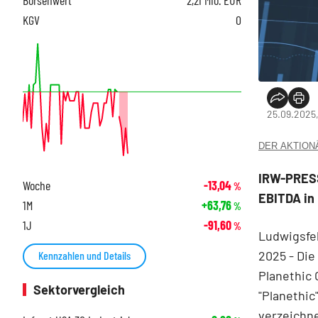
KGV
0
25.09.2025
DER AKTIONÄR
IRW-PRESS
Woche
-13,04
%
EBITDA in
1M
+63,76
%
1J
-91,60
%
Ludwigsfel
2025 - Die
Kennzahlen und Details
Planethic 
Sektorvergleich
"Planethic
verzeichne