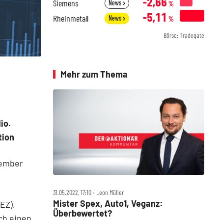
-2,66
Siemens
News
%
-5,11
Rheinmetall
News
%
Börse: Tradegate
Mehr zum Thema
io.
tion
tember
31.05.2022, 17:10 ‧ Leon Müller
Mister Spex, Auto1, Veganz:
EZ),
Überbewertet?
ch einen