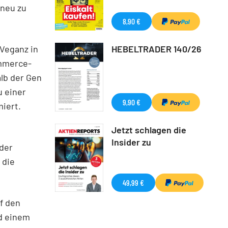
 neu zu
8,90 €
Veganz in
HEBELTRADER 140/26
ommerce-
alb der Gen
u einer
9,90 €
iert.
Jetzt schlagen die
Insider zu
 der
 die
49,99 €
f den
d einem