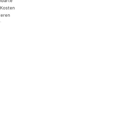
nbarte
 Kosten
teren
r