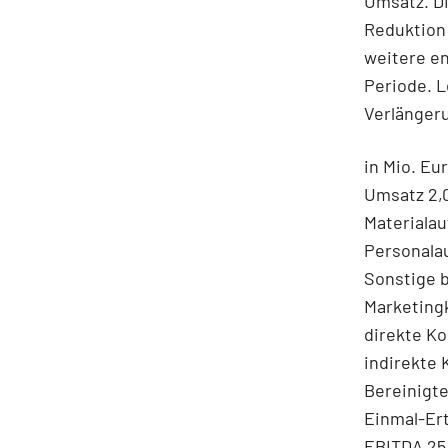
Umsatz. Di
Reduktion 
weitere e
Periode. L
Verlängeru
in Mio. Eu
Umsatz 2,0
Materialau
Personalau
Sonstige 
Marketingk
direkte Ko
indirekte K
Bereinigte
Einmal-Er
EBITDA 25,