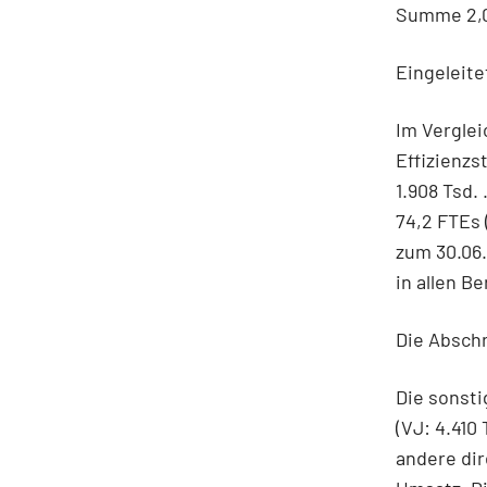
Summe 2,0
Eingeleit
Im Verglei
Effizienzs
1.908 Tsd.
74,2 FTEs 
zum 30.06.
in allen 
Die Abschr
Die sonst
(VJ: 4.410
andere dir