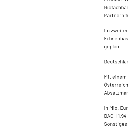
Biofachha
Partnern f
Im zweiten
Erbsenbasi
geplant.
Deutschlan
Mit einem 
Österreich
Absatzmark
In Mio. Eu
DACH 1,94 
Sonstiges 