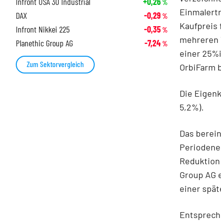
Infront USA 30 Industrial
+0,26
%
Einmalertr
DAX
-0,29
%
Kaufpreis 
Infront Nikkei 225
-0,35
%
mehreren T
Planethic Group AG
-7,24
%
einer 25%i
Zum Sektorvergleich
OrbiFarm b
Die Eigenk
5,2%).
Das berein
Periodene
Reduktion 
Group AG 
einer spät
Entspreche