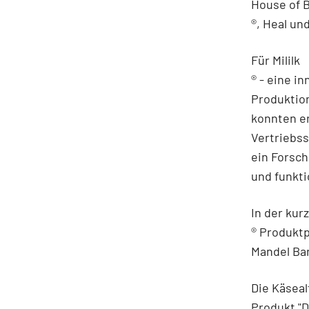
House of B
®, Heal un
Für Mililk
® - eine i
Produktion
konnten er
Vertriebss
ein Forsch
und funkt
In der kurz
® Produktp
Mandel Bar
Die Käsea
Produkt "D