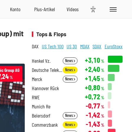
oup) mit
Tops & Flops
DAX
US Tech 100
US 30
MDAX
SDAX
EuroStoxx
+3,10
Henkel Vz.
News
%
+2,40
Deutsche Telekom
ic Group AG
News
%
7,24
+1,45
%
Merck
News
%
+0,80
Hannover Rück
%
+0,72
RWE
%
-0,77
Munich Re
%
-1,42
Beiersdorf
News
%
-1,43
Commerzbank
News
%