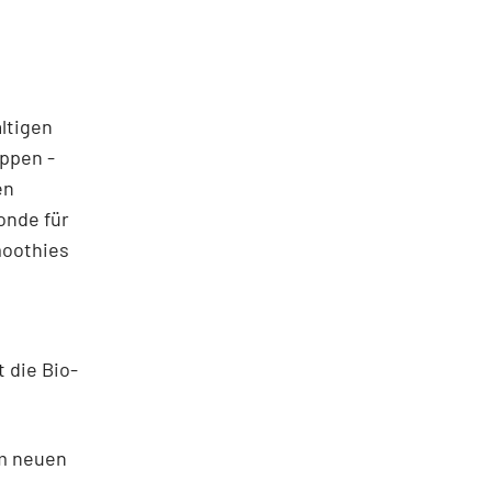
ltigen
uppen -
en
onde für
moothies
 die Bio-
em neuen