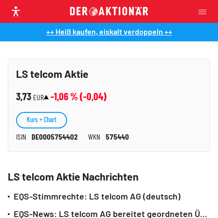
++ Heiß kaufen, eiskalt verdoppeln ++
LS telcom Aktie
3,73
-1,06
% (
-0,04
)
EUR
Kurs + Chart
ISIN
DE0005754402
WKN
575440
LS telcom Aktie Nachrichten
EQS-Stimmrechte: LS telcom AG (deutsch)
EQS-News: LS telcom AG bereitet geordneten Übergang im Vorstandsvorsitz vor und gewinnt Walter Denk als künftigen CEO (deutsch)