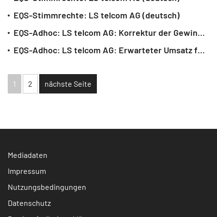
EQS-Stimmrechte: LS telcom AG (deutsch)
EQS-Adhoc: LS telcom AG: Korrektur der Gewinnprognose für das Geschäftsjahr 2022/2023 (deutsch)
EQS-Adhoc: LS telcom AG: Erwarteter Umsatz für das Geschäftsjahr 2021/2022 höher als prognostiziert und oberhalb der im November 2021 prognostizierten Umsatz-Range (deutsch)
1
2
nächste Seite
Mediadaten
Impressum
Nutzungsbedingungen
Datenschutz