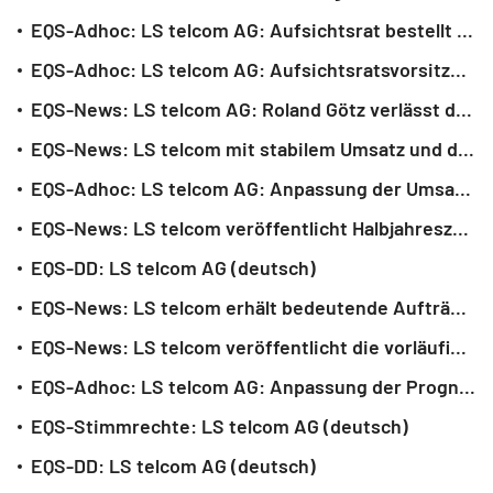
EQS-Adhoc: LS telcom AG: Aufsichtsrat bestellt Herrn Walter Denk zum Mitglied des Vorstands und bereitet geordneten Übergang im Vorstandsvorsitz vor (deutsch)
EQS-Adhoc: LS telcom AG: Aufsichtsratsvorsitzender der LS telcom AG verstorben (deutsch)
EQS-News: LS telcom AG: Roland Götz verlässt den Vorstand der LS telcom AG (deutsch)
EQS-News: LS telcom mit stabilem Umsatz und deutlicher Ergebnisverbesserung im Geschäftsjahr 2024/2025 (deutsch)
EQS-Adhoc: LS telcom AG: Anpassung der Umsatz- und EBIT-Prognose für das laufende Geschäftsjahr 2024/2025 (deutsch)
EQS-News: LS telcom veröffentlicht Halbjahreszahlen 2024/2025 (deutsch)
EQS-DD: LS telcom AG (deutsch)
EQS-News: LS telcom erhält bedeutende Aufträge aus der Golfregion (deutsch)
EQS-News: LS telcom veröffentlicht die vorläufigen Zahlen für das Geschäftsjahr 2023/2024 (deutsch)
EQS-Adhoc: LS telcom AG: Anpassung der Prognose für das laufende Geschäftsjahr 2023/2024 (deutsch)
EQS-Stimmrechte: LS telcom AG (deutsch)
EQS-DD: LS telcom AG (deutsch)