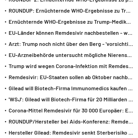
ROUNDUP: Ernüchternde WHO-Ergebnisse zu Trump-Medikament Remdesivir
Ernüchternde WHO-Ergebnisse zu Trump-Medikament Remdesivir
EU-Länder können Remdesivir nachbestellen - weiterer Liefervertrag
Arzt: Trump noch nicht über den Berg - 'vorsichtig optimistisch'
EU-Arzneibehörde untersucht mögliche Nierenschäden durch Remdesivir
Trump wird wegen Corona-Infektion mit Remdesivir behandelt
Remdesivir: EU-Staaten sollen ab Oktober nachbestellen können
Gilead will Biotech-Firma Immunomedics kaufen - mehr als 100 Prozent Aufschlag
'WSJ': Gilead will Biotech-Firma für 20 Milliarden US-Dollar kaufen
Corona-Mittel Remdesivir für 30 000 Europäer: EU-Kommission sichert Bezug
ROUNDUP/Hersteller bei Aids-Konferenz: Remdesivir senkt Covid-Sterberisiko
Hersteller Gilead: Remdesivir senkt Sterberisiko bei Corona