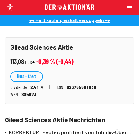
++ Heiß kaufen, eiskalt verdoppeln ++
Gilead Sciences Aktie
113,08
-0,39
% (
-0,44
)
EUR
Kurs + Chart
Dividende
2,41 %
ISIN
US3755581036
WKN
885823
Gilead Sciences Aktie Nachrichten
KORREKTUR: Evotec profitiert von Tubulis-Übernahme