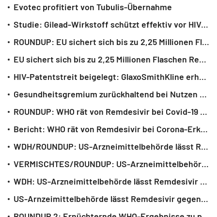
Evotec profitiert von Tubulis-Übernahme
Studie: Gilead-Wirkstoff schützt effektiv vor HIV-Infektion
ROUNDUP: EU sichert sich bis zu 2,25 Millionen Flaschen Remdesivir gegen Covid
EU sichert sich bis zu 2,25 Millionen Flaschen Remdesivir gegen Covid
HIV-Patentstreit beigelegt: GlaxoSmithKline erhält Milliarden von Gilead
Gesundheitsgremium zurückhaltend bei Nutzen von Corona-Medikament
ROUNDUP: WHO rät von Remdesivir bei Covid-19 ab - Widerspruch vom Hersteller
Bericht: WHO rät von Remdesivir bei Corona-Erkrankung ab
WDH/ROUNDUP: US-Arzneimittelbehörde lässt Remdesivir gegen Covid-19 zu
VERMISCHTES/ROUNDUP: US-Arzneimittelbehörde lässt Remdesivir gegen Covid-19 zu
WDH: US-Arzneimittelbehörde lässt Remdesivir gegen Covid-19 zu
US-Arnzeimittelbehörde lässt Remdesivir gegen Covid-19 zu
ROUNDUP 2: Ernüchternde WHO-Ergebnisse zu potenziellen Corona-Medikamenten