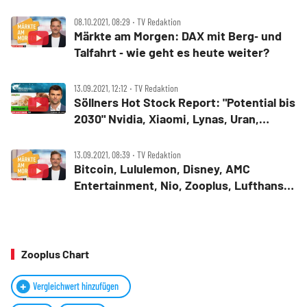
Valneva, MorphoSys, Auto1 ‑ Märkte am
Morgen
08.10.2021, 08:29 ‧ TV Redaktion
Märkte am Morgen: DAX mit Berg‑ und
Talfahrt ‑ wie geht es heute weiter?
13.09.2021, 12:12 ‧ TV Redaktion
Söllners Hot Stock Report: "Potential bis
2030" Nvidia, Xiaomi, Lynas, Uran,
Valneva, BioNTech, Tesla, VW, Zooplus
13.09.2021, 08:39 ‧ TV Redaktion
Bitcoin, Lululemon, Disney, AMC
Entertainment, Nio, Zooplus, Lufthansa,
Valneva, Volkswagen ‑ Märkte am
Morgen
Zooplus Chart
Vergleichwert hinzufügen