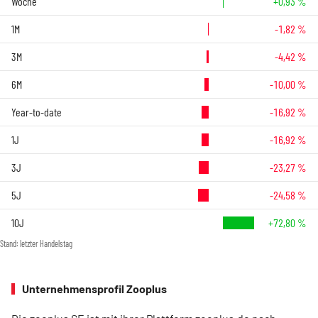
Woche
+0,93 %
1M
-1,82 %
3M
-4,42 %
6M
-10,00 %
Year-to-date
-16,92 %
1J
-16,92 %
3J
-23,27 %
5J
-24,58 %
10J
+72,80 %
Stand: letzter Handelstag
Unternehmensprofil Zooplus