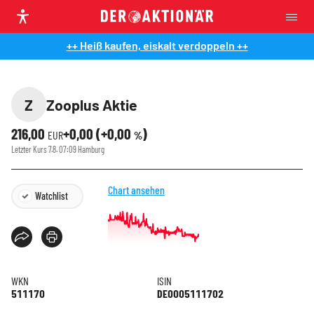
++ Heiß kaufen, eiskalt verdoppeln ++
Z
Zooplus Aktie
216,00
+0,00
(
+0,00
)
EUR
%
Letzter Kurs
7.8. 07:09
Hamburg
Chart ansehen
Watchlist
WKN
ISIN
511170
DE0005111702