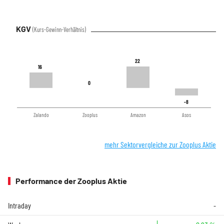
KGV
(Kurs-Gewinn-Verhältnis)
22
22
16
16
0
0
-8
-8
Zalando
Zooplus
Amazon
Asos
mehr Sektorvergleiche zur Zooplus Aktie
Performance der Zooplus Aktie
Intraday
-