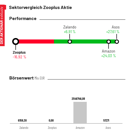
Sektorvergleich Zooplus Aktie
xklusiv
Performance
ER AKTIONÄR
Zalando
Asos
+6,91 %
+27,61 %
Amazon
Zooplus
+24,03 %
-16,92 %
Börsenwert
Mio. EUR
2548746,08
2548746,08
6159,30
6159,30
0,00
0,00
517,71
517,71
Zalando
Zooplus
Amazon
Asos