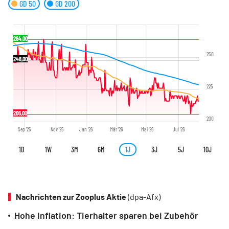
GD 50
GD 200
264,00
250
248,00
225
206,00
200
Sep '25
Nov '25
Jan '26
Mär '26
Mai '26
Jul '26
1D
1W
3M
6M
1J
3J
5J
10J
Nachrichten zur Zooplus Aktie
(dpa-Afx)
Hohe Inflation: Tierhalter sparen bei Zubehör