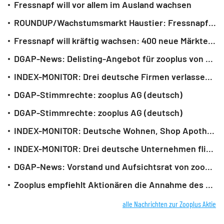
Fressnapf will vor allem im Ausland wachsen
ROUNDUP/Wachstumsmarkt Haustier: Fressnapf und Co. boomen in der Pandemie
Fressnapf will kräftig wachsen: 400 neue Märkte geplant
DGAP-News: Delisting-Angebot für zooplus von Hellman & Friedman mit EQT als Partner endet am 12. Januar 2022 (deutsch)
INDEX-MONITOR: Drei deutsche Firmen verlassen den Stoxx Europe 600
DGAP-Stimmrechte: zooplus AG (deutsch)
DGAP-Stimmrechte: zooplus AG (deutsch)
INDEX-MONITOR: Deutsche Wohnen, Shop Apotheke im MDax - Vitesco im SDax erwartet
INDEX-MONITOR: Drei deutsche Unternehmen fliegen aus dem Stoxx Europe 600
DGAP-News: Vorstand und Aufsichtsrat von zooplus empfehlen Aktionären die Annahme des Delisting-Angebots von Hellman & Friedman mit Unterstützung von EQT zu 480 Euro pro Aktie (deutsch)
Zooplus empfiehlt Aktionären die Annahme des Delisting-Angebots
alle Nachrichten zur Zooplus Aktie