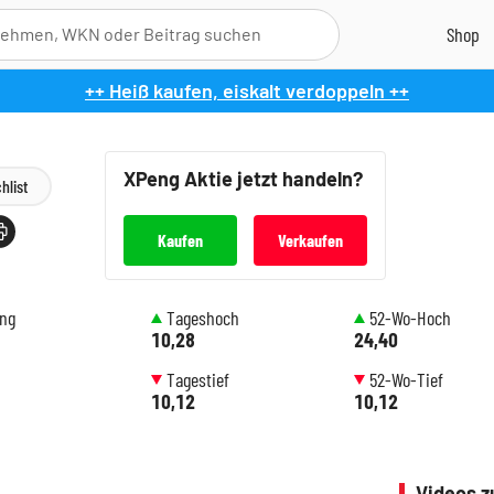
++ Heiß kaufen, eiskalt verdoppeln ++
XPeng
Aktie jetzt handeln?
hlist
Kaufen
Verkaufen
ung
Tageshoch
52-Wo-Hoch
10,28
24,40
Tagestief
52-Wo-Tief
10,12
10,12
Videos z