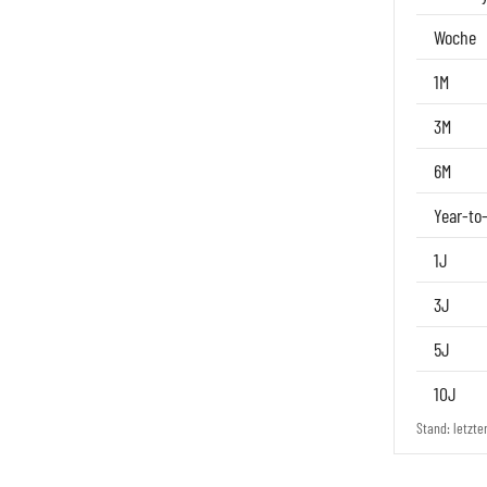
Woche
1M
3M
6M
Year-to
1J
3J
5J
10J
Stand: letzte