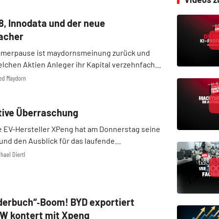
8, Innodata und der neue
acher
mmerpause ist maydornsmeinung zurück und
welchen Aktien Anleger ihr Kapital verzehnfachen
welche dafür zukünftig in Frage kommen. Aber
fred Maydorn
 Aktien, die weniger gut gelaufen oder sogar
tive Überraschung
e EV-Hersteller XPeng hat am Donnerstag seine
und den Ausblick für das laufende
al veröffentlicht. Während erstere gemischt
hael Diertl
te letzterer für eine positive Überraschung. Die
..
lderbuch“‑Boom! BYD exportiert
W kontert mit Xpeng