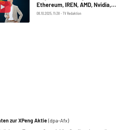
Ethereum, IREN, AMD, Nvidia,
Tesla, Xpeng, BMW, Trilogy
08.10.2025, 11:38 ‧ TV Redaktion
Metals, Lithium Americas,
Standard Lithium
ten zur XPeng Aktie
(dpa-Afx)