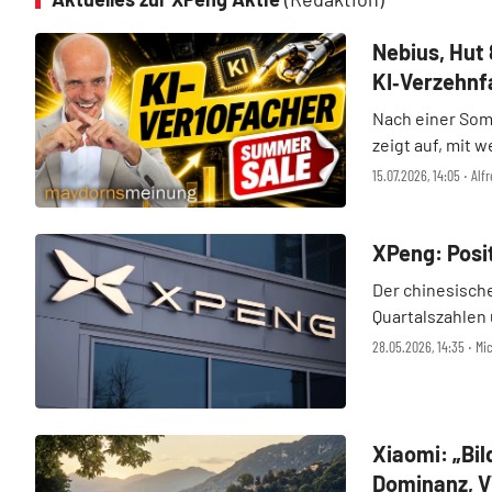
Nebius, Hut 
KI‑Verzehnf
Nach einer So
zeigt auf, mit 
konnten – und 
15.07.2026, 14:05 ‧ Al
es geht auch um
gefallen ...
XPeng: Posi
Der chinesisch
Quartalszahlen 
Geschäftsquart
28.05.2026, 14:35 ‧ Mic
ausfielen, sorg
Papiere quittie .
Xiaomi: „Bi
Dominanz, V