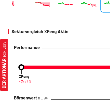
Sektorvergleich XPeng Aktie
exklusiv
Performance
DER AKTIONÄR
XPeng
-35,71 %
Börsenwert
Mrd. EUR