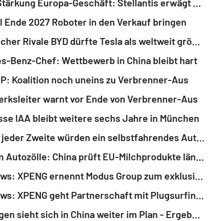
Kreise/Stärkung Europa-Geschäft: Stellantis erwägt Kooperation mit Chinesen
l Ende 2027 Roboter in den Verkauf bringen
Chinesischer Rivale BYD dürfte Tesla als weltweit größter E-Autobauer überholen
-Benz-Chef: Wettbewerb in China bleibt hart
: Koalition noch uneins zu Verbrenner-Aus
erksleiter warnt vor Ende von Verbrenner-Aus
se IAA bleibt weitere sechs Jahre in München
Mehr als jeder Zweite würden ein selbstfahrendes Auto nutzen
Streit um Autozölle: China prüft EU-Milchprodukte länger
GNW-News: XPENG ernennt Modus Group zum exklusiven Partner für die baltischen Staaten
GNW-News: XPENG geht Partnerschaft mit Plugsurfing ein, um leistungsstarkes Ladenetzwerk zu sichern
Volkswagen sieht sich in China weiter im Plan - Ergebnisziel 2027 bestätigt