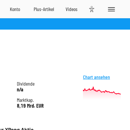
Chart ansehen
Dividende
n/a
Marktkap.
8,19 Mrd. EUR
ur XPeng Aktie