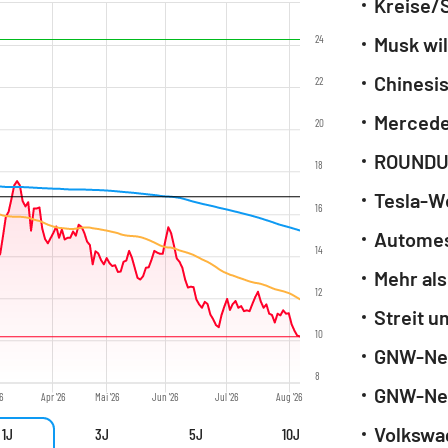
24
Musk wil
22
Mercedes
20
ROUNDUP
18
Tesla-W
16
Automes
14
12
10
8
26
Apr '26
Mai '26
Jun '26
Jul '26
Aug '26
1J
3J
5J
10J