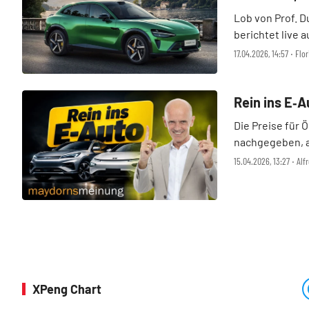
Lob von Prof. D
berichtet live 
BYD und den C
17.04.2026, 14:57 ‧ Flo
Rein ins E‑A
Die Preise für 
nachgegeben, ab
hoch. Selbst be
15.04.2026, 13:27 ‧ Al
wird es vermutl
Benzin und Die .
XPeng Chart