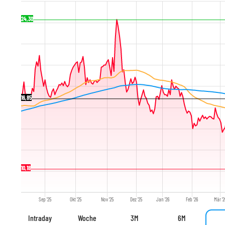
24,30
16,85
10,18
Sep '25
Okt '25
Nov '25
Dez '25
Jan '26
Feb '26
Mär '
Intraday
Woche
3M
6M