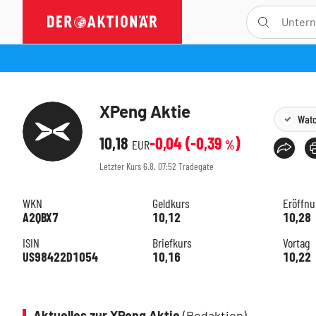
XPeng Aktie
Watc
10,18
-0,04
(
-0,39
)
EUR
%
Letzter Kurs
6.8. 07:52
Tradegate
WKN
Geldkurs
Eröffn
A2QBX7
10,12
10,28
ISIN
Briefkurs
Vortag
US98422D1054
10,16
10,22
Aktuelles zur XPeng Aktie
(Redaktion)