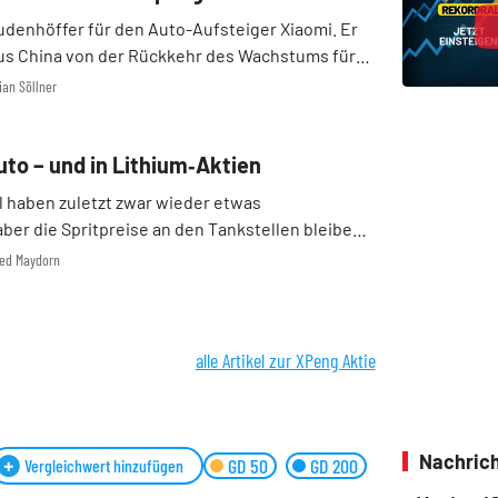
udenhöffer für den Auto-Aufsteiger Xiaomi. Er
aus China von der Rückkehr des Wachstums für
omeback-Versuchen von BMW und Mercedes.
rian Söllner
uto – und in Lithium‑Aktien
Öl haben zuletzt zwar wieder etwas
er die Spritpreise an den Tankstellen bleiben
i einem recht schnellen Ende des Iran-Krieges
fred Maydorn
ich Monate brauchen, bis sich die Preise für
..
alle Artikel zur XPeng Aktie
Nachrich
GD 50
GD 200
Vergleichwert hinzufügen