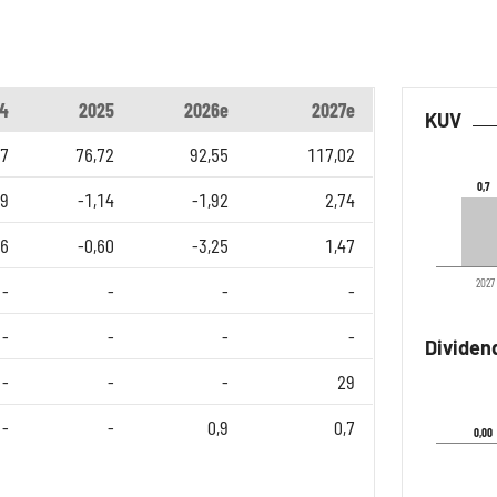
4
2025
2026e
2027e
KUV
87
76,72
92,55
117,02
0,7
0,7
79
-1,14
-1,92
2,74
06
-0,60
-3,25
1,47
2027
-
-
-
-
-
-
-
-
Dividen
-
-
-
29
-
-
0,9
0,7
0,00
0,00