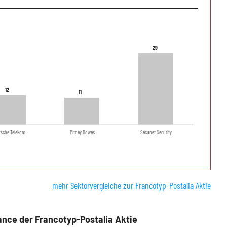
29
29
12
12
11
11
tsche Telekom
Pitney Bowes
Secunet Security
mehr Sektorvergleiche zur Francotyp-Postalia Aktie
nce der Francotyp-Postalia Aktie