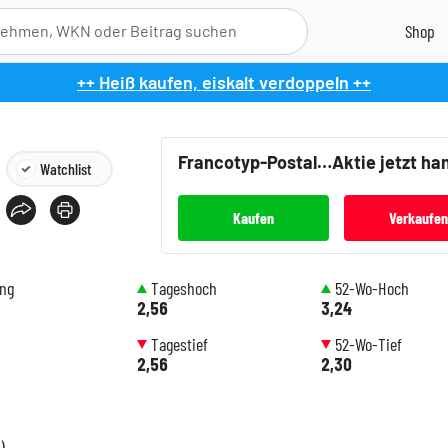
++ Heiß kaufen, eiskalt verdoppeln ++
Francotyp-Postalia
Aktie jetzt ha
Watchlist
Kaufen
Verkaufe
ung
Tageshoch
52-Wo-Hoch
2,56
3,24
Tagestief
52-Wo-Tief
2,56
2,30
)