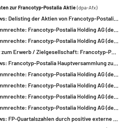
ten zur Francotyp-Postalia Aktie
(dpa-Afx)
EQS-News: Delisting der Aktien von Francotyp-Postalia Holding AG - Einstellung des Handels erfolgt zum Ablauf des 28.08.2025 (deutsch)
EQS-Stimmrechte: Francotyp-Postalia Holding AG (deutsch)
EQS-Stimmrechte: Francotyp-Postalia Holding AG (deutsch)
Angebot zum Erwerb / Zielgesellschaft: Francotyp-Postalia Holding AG; Bieter: SALTARAX GmbH
EQS-News: Francotyp-Postalia Hauptversammlung zum Geschäftsjahr 2024 (deutsch)
EQS-Stimmrechte: Francotyp-Postalia Holding AG (deutsch)
EQS-Stimmrechte: Francotyp-Postalia Holding AG (deutsch)
EQS-Stimmrechte: Francotyp-Postalia Holding AG (deutsch)
EQS-Stimmrechte: Francotyp-Postalia Holding AG (deutsch)
EQS-News: FP-Quartalszahlen durch positive externe Effekte geprägt (deutsch)