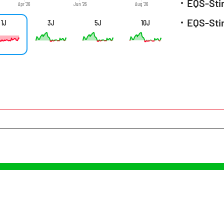
Apr '26
Jun '26
Aug '26
1J
3J
5J
10J