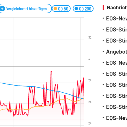
Nachrich
GD 50
GD 200
Vergleichwert hinzufügen
3,2
3
2,8
2,6
2,4