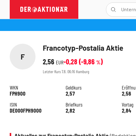
Francotyp-Postalia Aktie
F
2,56
-0,28
(
-9,86
)
EUR
%
Letzter Kurs
7.8. 06:16
Hamburg
WKN
Geldkurs
Eröffn
FPH900
2,57
2,56
ISIN
Briefkurs
Vortag
DE000FPH9000
2,82
2,84
Aktuelles zur Francotyp-Postalia Aktie
(Redaktion