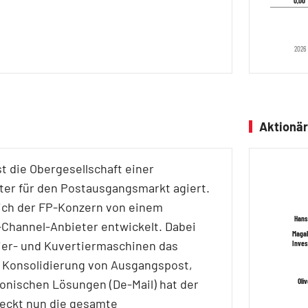
0,00
0,00
2026
Aktionär
t die Obergesellschaft einer
ter für den Postausgangsmarkt agiert.
sich der FP-Konzern von einem
Hans
Hans
-Channel-Anbieter entwickelt. Dabei
Magal
Magal
kier- und Kuvertiermaschinen das
Inves
Inves
e Konsolidierung von Ausgangspost,
ronischen Lösungen (De-Mail) hat der
Oli
Oli
eckt nun die gesamte