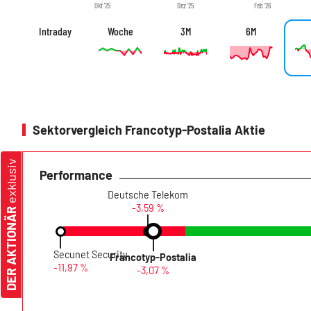
Okt '25
Dez '25
Feb '26
Intraday
Woche
3M
6M
Sektorvergleich Francotyp-Postalia Aktie
exklusiv
Performance
Deutsche Telekom
-3,59 %
DER AKTIONÄR
Secunet Security
Francotyp-Postalia
-11,97 %
-3,07 %