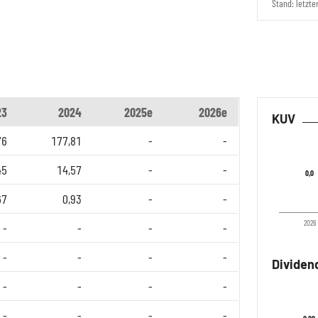
Stand: letzte
23
2024
2025e
2026e
KUV
76
177,81
-
-
45
14,57
-
-
0,0
0,0
67
0,93
-
-
2026
-
-
-
-
-
-
-
-
Dividen
-
-
-
-
-
-
-
-