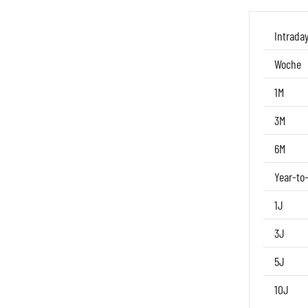
Intrada
Woche
1M
3M
6M
Year-to
1J
3J
5J
10J