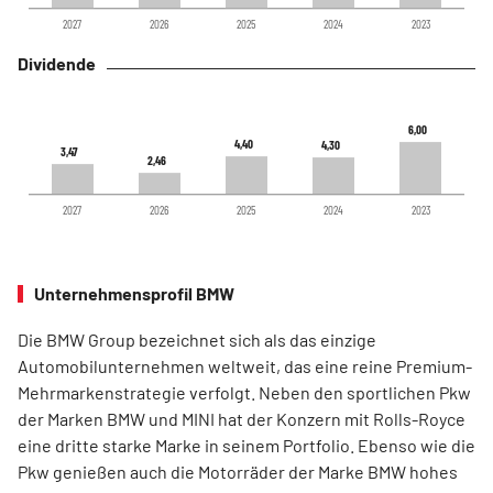
2027
2026
2025
2024
2023
Dividende
6,00
6,00
4,40
4,40
4,30
4,30
3,47
3,47
2,46
2,46
2027
2026
2025
2024
2023
Unternehmensprofil BMW
Die BMW Group bezeichnet sich als das einzige
Automobilunternehmen weltweit, das eine reine Premium-
Mehrmarkenstrategie verfolgt. Neben den sportlichen Pkw
der Marken BMW und MINI hat der Konzern mit Rolls-Royce
eine dritte starke Marke in seinem Portfolio. Ebenso wie die
Pkw genießen auch die Motorräder der Marke BMW hohes