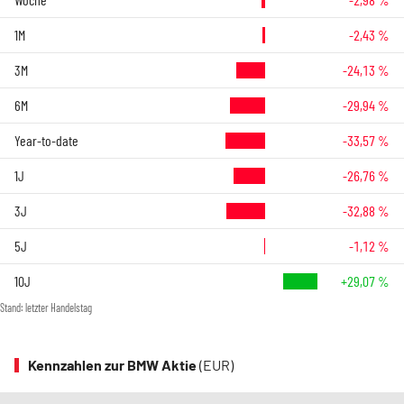
1M
-2,43 %
3M
-24,13 %
6M
-29,94 %
Year-to-date
-33,57 %
1J
-26,76 %
3J
-32,88 %
5J
-1,12 %
10J
+29,07 %
Stand: letzter Handelstag
Kennzahlen zur BMW Aktie
(EUR)