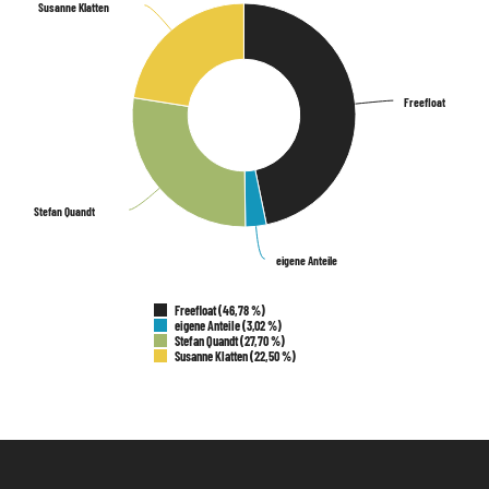
Susanne Klatten
Susanne Klatten
Freefloat
Freefloat
Stefan Quandt
Stefan Quandt
eigene Anteile
eigene Anteile
Freefloat (46,78 %)
eigene Anteile (3,02 %)
Stefan Quandt (27,70 %)
Susanne Klatten (22,50 %)