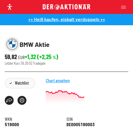
++ Heiß kaufen, eiskalt verdoppeln ++
BMW Aktie
59,82
+1,32
(
+2,25
)
EUR
%
Letzter Kurs
7.8. 20:02
Tradegate
Chart ansehen
Watchlist
WKN
ISIN
519000
DE0005190003