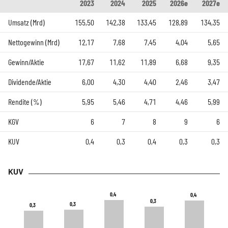
2023
2024
2025
2026e
2027e
Umsatz (Mrd)
155,50
142,38
133,45
128,89
134,35
Nettogewinn (Mrd)
12,17
7,68
7,45
4,04
5,65
Gewinn/Aktie
17,67
11,62
11,89
6,68
9,35
Dividende/Aktie
6,00
4,30
4,40
2,46
3,47
Rendite (%)
5,95
5,46
4,71
4,46
5,99
KGV
6
7
8
9
6
KUV
0,4
0,3
0,4
0,3
0,3
KUV
0,4
0,4
0,4
0,4
0,3
0,3
0,3
0,3
0,3
0,3