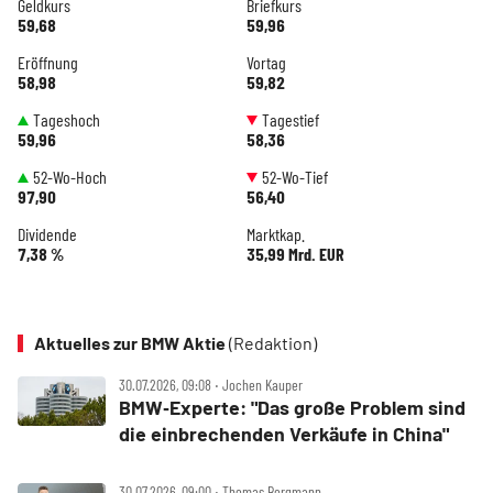
Geldkurs
Briefkurs
59,68
59,96
Eröffnung
Vortag
58,98
59,82
Tageshoch
Tagestief
59,96
58,36
52-Wo-Hoch
52-Wo-Tief
97,90
56,40
Dividende
Marktkap.
7,38 %
35,99 Mrd. EUR
Aktuelles zur BMW Aktie
(Redaktion)
30.07.2026, 09:08 ‧ Jochen Kauper
BMW‑Experte: "Das große Problem sind
die einbrechenden Verkäufe in China"
30.07.2026, 09:00 ‧ Thomas Bergmann