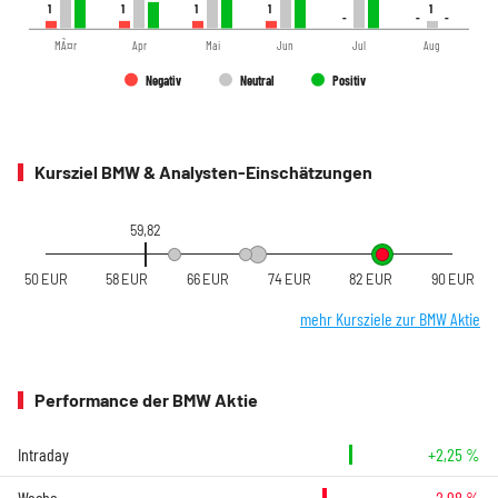
1
1
1
1
1
1
1
1
1
1
-
-
-
-
-
-
MÃ¤r
Apr
Mai
Jun
Jul
Aug
Negativ
Neutral
Positiv
Kursziel BMW & Analysten-Einschätzungen
59,82
50 EUR
58 EUR
66 EUR
74 EUR
82 EUR
90 EUR
mehr Kursziele zur BMW Aktie
Performance der BMW Aktie
Intraday
+2,25 %
Woche
-2,98 %