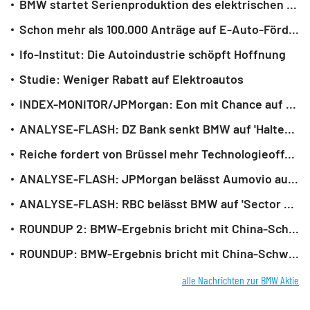
BMW startet Serienproduktion des elektrischen i3 in München
Schon mehr als 100.000 Anträge auf E-Auto-Förderung
Ifo-Institut: Die Autoindustrie schöpft Hoffnung
Studie: Weniger Rabatt auf Elektroautos
INDEX-MONITOR/JPMorgan: Eon mit Chance auf EuroStoxx - VW und BMW wohl raus
ANALYSE-FLASH: DZ Bank senkt BMW auf 'Halten' - Fairer Wert 65 Euro
Reiche fordert von Brüssel mehr Technologieoffenheit für Autoindustrie
ANALYSE-FLASH: JPMorgan belässt Aumovio auf 'Overweight' - Ziel 62 Euro
ANALYSE-FLASH: RBC belässt BMW auf 'Sector Perform' - Ziel 62 Euro
ROUNDUP 2: BMW-Ergebnis bricht mit China-Schwäche ein - Aktie im Plus
ROUNDUP: BMW-Ergebnis bricht mit China-Schwäche ein - Aktie vorbörslich im Minus
alle Nachrichten zur BMW Aktie