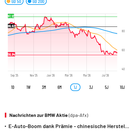
GD 50
GD 200
97,12
86,62
80
60
56,94
40
Sep '25
Nov '25
Jan '26
Mär '26
Mai '26
Jul '26
1D
1W
3M
6M
1J
3J
5J
10J
Nachrichten zur BMW Aktie
(dpa-Afx)
E-Auto-Boom dank Prämie - chinesische Hersteller profitieren