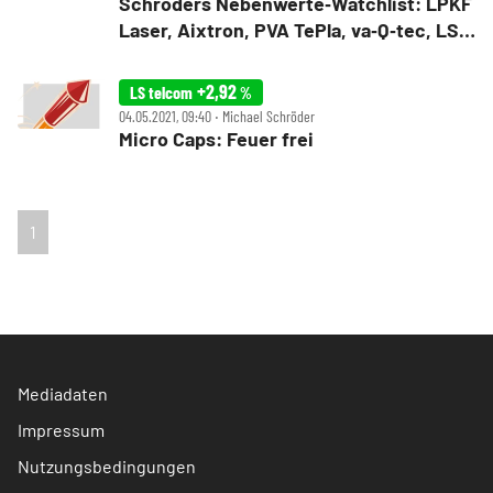
Schröders Nebenwerte‑Watchlist: LPKF
Laser, Aixtron, PVA TePla, va‑Q‑tec, LS
telcom – Quartalszahlen und mehr
+2,92
LS telcom
%
04.05.2021, 09:40 ‧ Michael Schröder
Micro Caps: Feuer frei
1
Mediadaten
Impressum
Nutzungsbedingungen