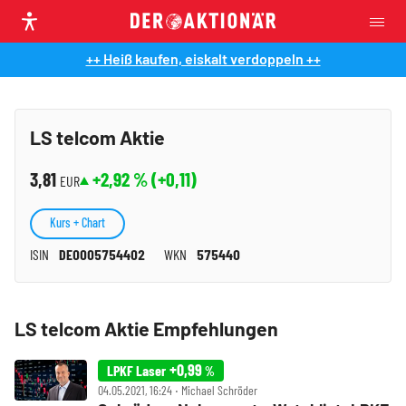
++ Heiß kaufen, eiskalt verdoppeln ++
LS telcom Aktie
3,81
+2,92
% (
+0,11
)
EUR
Kurs + Chart
ISIN
DE0005754402
WKN
575440
LS telcom Aktie Empfehlungen
+0,99
LPKF Laser
%
04.05.2021, 16:24 ‧ Michael Schröder