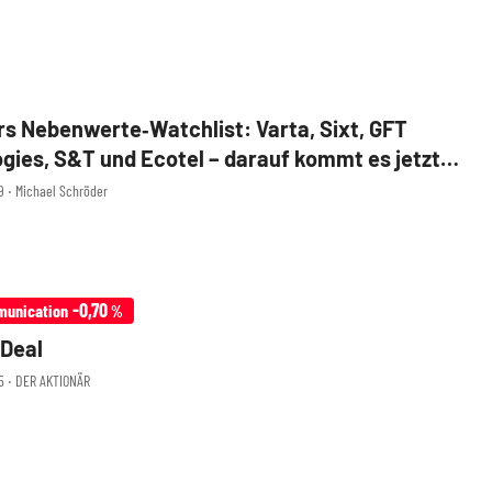
s Nebenwerte‑Watchlist: Varta, Sixt, GFT
gies, S&T und Ecotel – darauf kommt es jetzt
39 ‧ Michael Schröder
-0,70
munication
%
 Deal
05 ‧ DER AKTIONÄR