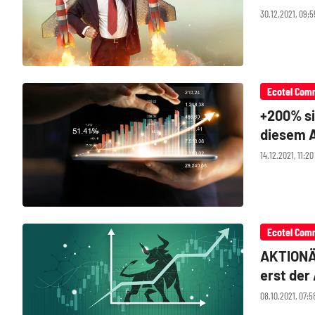
30.12.2021, 09:
Ecotel Com
+200% si
diesem 
14.12.2021, 11:2
Ecotel Com
AKTIONÄ
erst der
08.10.2021, 07:5