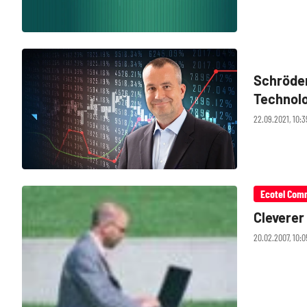
Schröder
Technolo
an!
22.09.2021, 10:
Ecotel Com
Cleverer
20.02.2007, 10: