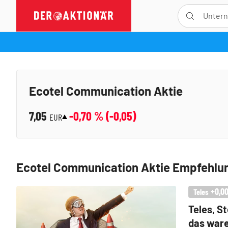
Ecotel Communication Aktie
7,05
-0,70
% (
-0,05
)
EUR
Ecotel Communication Aktie Empfehlu
+0,0
Teles
Teles, S
das ware