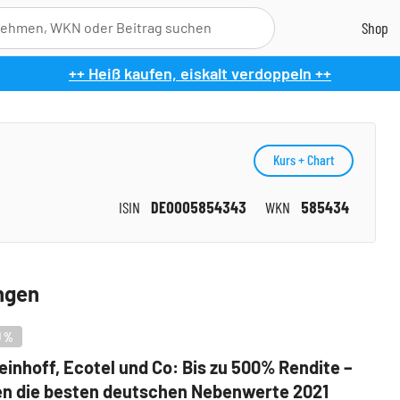
++ Heiß kaufen, eiskalt verdoppeln ++
Kurs + Chart
ISIN
DE0005854343
WKN
585434
ngen
0
%
teinhoff, Ecotel und Co: Bis zu 500% Rendite –
n die besten deutschen Nebenwerte 2021