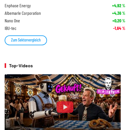
Enphase Energy
+4,92
%
Albemarle Corporation
+4,36
%
Nano One
+0,20
%
IBU-tec
-1,64
%
Zum Sektorvergleich
Top-Videos