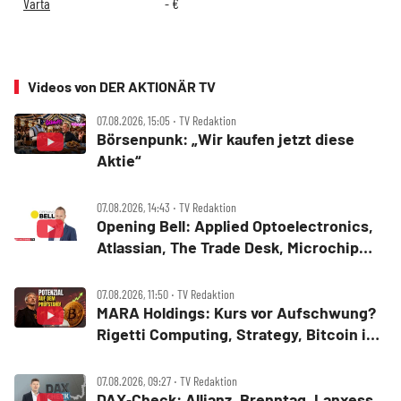
Varta
-
€
Videos von DER AKTIONÄR TV
07.08.2026, 15:05 ‧ TV Redaktion
Börsenpunk: „Wir kaufen jetzt diese
Aktie“
07.08.2026, 14:43 ‧ TV Redaktion
Opening Bell: Applied Optoelectronics,
Atlassian, The Trade Desk, Microchip
Technology, Alphabet, Airbnb, Western
Digital
07.08.2026, 11:50 ‧ TV Redaktion
MARA Holdings: Kurs vor Aufschwung?
Rigetti Computing, Strategy, Bitcoin in
der Analyse
07.08.2026, 09:27 ‧ TV Redaktion
DAX‑Check: Allianz, Brenntag, Lanxess,