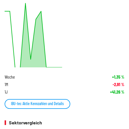
Woche
+1,35
%
1M
-2,91
%
1J
+41,26
%
IBU-tec Aktie Kennzahlen und Details
Sektorvergleich