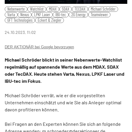
Play
Mute
Settings
PIP
Ente
Nebenwerte
Watchlist
MDAX
SDAX
TECDAX
Michael Schröder
fulls
Varta
Nexus
LPKF Laser
IBU-tec
2G Energy
Teamviewer
GFT Technologies
Eckert & Ziegler
24.10.2023, 11:02
DER AKTIONÄR bei Google bevorzugen
Michael Schröder blickt in seiner Nebenwerte-Watchlist
regelmäßig auf spannende Werte aus dem MDAX, SDAX
oder TecDAX. Heute stehen Varta, Nexus, LPKF Laser und
IBU-tec im Fokus.
Michael Schröder verrät, wie er die vorgestellten
Unternehmen einschätzt und wie Sie als Anleger optimal
davon profitieren können.
Bei Fragen an den Experten können Sie sich an folgende
Adresse wenden: m.schroeder@deraktionaer.de