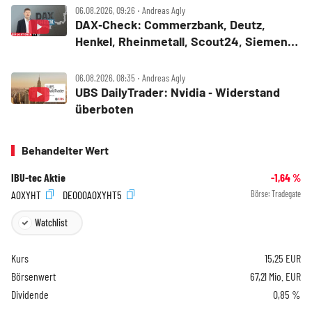
06.08.2026, 09:26 ‧ Andreas Agly
DAX‑Check: Commerzbank, Deutz,
Henkel, Rheinmetall, Scout24, Siemens,
SUSS MicroTec, United Internet
06.08.2026, 08:35 ‧ Andreas Agly
UBS DailyTrader: Nvidia ‑ Widerstand
überboten
Behandelter Wert
IBU-tec Aktie
-1,64
%
A0XYHT
DE000A0XYHT5
Börse:
Tradegate
Watchlist
Kurs
15,25
EUR
Börsenwert
67,21 Mio. EUR
Dividende
0,85 %