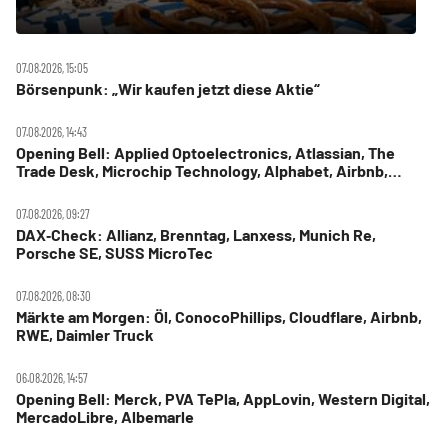
07.08.2026, 15:05
Börsenpunk: „Wir kaufen jetzt diese Aktie“
07.08.2026, 14:43
Opening Bell: Applied Optoelectronics, Atlassian, The
Trade Desk, Microchip Technology, Alphabet, Airbnb,
Western Digital
07.08.2026, 09:27
DAX‑Check: Allianz, Brenntag, Lanxess, Munich Re,
Porsche SE, SUSS MicroTec
07.08.2026, 08:30
Märkte am Morgen: Öl, ConocoPhillips, Cloudflare, Airbnb,
RWE, Daimler Truck
06.08.2026, 14:57
Opening Bell: Merck, PVA TePla, AppLovin, Western Digital,
MercadoLibre, Albemarle