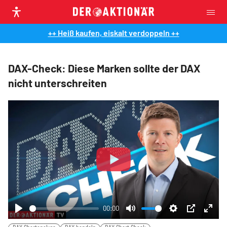
++ Heiß kaufen, eiskalt verdoppeln ++
DAX-Check: Diese Marken sollte der DAX
nicht unterschreiten
Play
00:00
Play
Mute
Settings
PIP
Ente