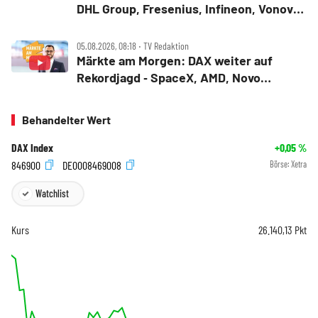
DHL Group, Fresenius, Infineon, Vonovia
im Fokus
05.08.2026, 08:18 ‧ TV Redaktion
Märkte am Morgen: DAX weiter auf
Rekordjagd ‑ SpaceX, AMD, Novo
Nordisk, Siemens Energy, Fresenius
Behandelter Wert
DAX Index
+0,05
%
846900
DE0008469008
Börse:
Xetra
Watchlist
Kurs
26.140,13
Pkt