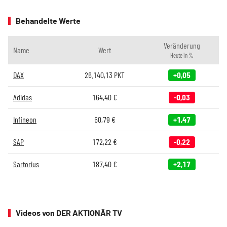
Behandelte Werte
Veränderung
Name
Wert
Heute in %
DAX
26.140,13
PKT
+0,05
Adidas
164,40
€
-0,03
Infineon
60,79
€
+1,47
SAP
172,22
€
-0,22
Sartorius
187,40
€
+2,17
Videos von DER AKTIONÄR TV