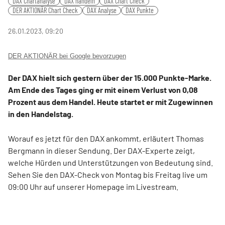
DAX Chartanalyse
DAX handeln
DAX Chart Check
fulls
DER AKTIONÄR Chart Check
DAX Analyse
DAX Punkte
26.01.2023, 09:20
DER AKTIONÄR bei Google bevorzugen
Der DAX hielt sich gestern über der 15.000 Punkte-Marke.
Am Ende des Tages ging er mit einem Verlust von 0,08
Prozent aus dem Handel. Heute startet er mit Zugewinnen
in den Handelstag.
Worauf es jetzt für den DAX ankommt, erläutert Thomas
Bergmann in dieser Sendung. Der DAX-Experte zeigt,
welche Hürden und Unterstützungen von Bedeutung sind.
Sehen Sie den DAX-Check von Montag bis Freitag live um
09:00 Uhr auf unserer Homepage im Livestream.