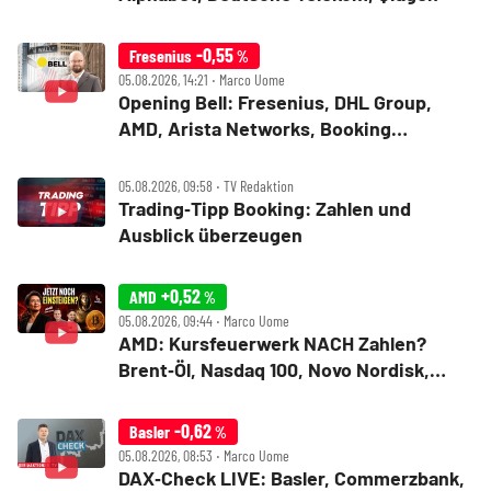
-0,55
Fresenius
%
05.08.2026, 14:21 ‧ Marco Uome
Opening Bell: Fresenius, DHL Group,
AMD, Arista Networks, Booking
Holdings, Walt Disney, Eli Lilly, Uber
05.08.2026, 09:58 ‧ TV Redaktion
Trading‑Tipp Booking: Zahlen und
Ausblick überzeugen
+0,52
AMD
%
05.08.2026, 09:44 ‧ Marco Uome
AMD: Kursfeuerwerk NACH Zahlen?
Brent‑Öl, Nasdaq 100, Novo Nordisk,
Bitcoin
-0,62
Basler
%
05.08.2026, 08:53 ‧ Marco Uome
DAX‑Check LIVE: Basler, Commerzbank,