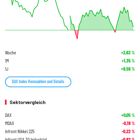
Woche
+2,62
%
1M
+1,35
%
1J
+9,56
%
DAX Index Kennzahlen und Details
Sektorvergleich
DAX
+0,05
%
MDAX
-0,18
%
Infront Nikkei 225
-0,22
%
Infront USA 30 Industrial
-0,82
%