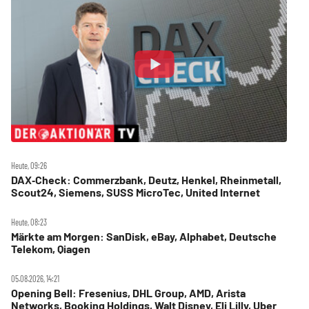
Heute, 09:26
DAX‑Check: Commerzbank, Deutz, Henkel, Rheinmetall,
Scout24, Siemens, SUSS MicroTec, United Internet
Heute, 08:23
Märkte am Morgen: SanDisk, eBay, Alphabet, Deutsche
Telekom, Qiagen
05.08.2026, 14:21
Opening Bell: Fresenius, DHL Group, AMD, Arista
Networks, Booking Holdings, Walt Disney, Eli Lilly, Uber