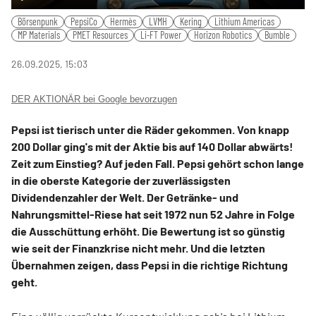
Play
Mute
Settings
PIP
Ente
Börsenpunk
PepsiCo
Hermès
LVMH
Kering
Lithium Americas
fulls
MP Materials
PMET Resources
Li-FT Power
Horizon Robotics
Bumble
26.09.2025, 15:03
DER AKTIONÄR bei Google bevorzugen
Pepsi ist tierisch unter die Räder gekommen. Von knapp
200 Dollar ging's mit der Aktie bis auf 140 Dollar abwärts!
Zeit zum Einstieg? Auf jeden Fall. Pepsi gehört schon lange
in die oberste Kategorie der zuverlässigsten
Dividendenzahler der Welt. Der Getränke- und
Nahrungsmittel-Riese hat seit 1972 nun 52 Jahre in Folge
die Ausschüttung erhöht. Die Bewertung ist so günstig
wie seit der Finanzkrise nicht mehr. Und die letzten
Übernahmen zeigen, dass Pepsi in die richtige Richtung
geht.