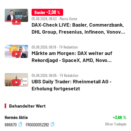
Bitcoin
-2,08
Basler
%
05.08.2026, 08:53 ‧ Marco Uome
DAX‑Check LIVE: Basler, Commerzbank,
DHL Group, Fresenius, Infineon, Vonovia
im Fokus
05.08.2026, 08:18 ‧ TV Redaktion
Märkte am Morgen: DAX weiter auf
Rekordjagd ‑ SpaceX, AMD, Novo
Nordisk, Siemens Energy, Fresenius
05.08.2026, 08:05 ‧ TV Redaktion
UBS Daily Trader: Rheinmetall AG ‑
Erholung fortgesetzt
Behandelter Wert
Hermès Aktie
+3,66
%
886670
FR0000052292
Börse:
Tradegate