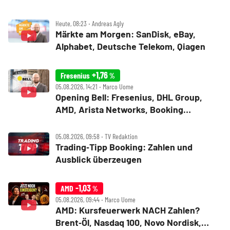
Heute, 08:23 ‧ Andreas Agly
Märkte am Morgen: SanDisk, eBay,
Alphabet, Deutsche Telekom, Qiagen
+1,76
Fresenius
%
05.08.2026, 14:21 ‧ Marco Uome
Opening Bell: Fresenius, DHL Group,
AMD, Arista Networks, Booking
Holdings, Walt Disney, Eli Lilly, Uber
05.08.2026, 09:58 ‧ TV Redaktion
Trading‑Tipp Booking: Zahlen und
Ausblick überzeugen
-1,03
AMD
%
05.08.2026, 09:44 ‧ Marco Uome
AMD: Kursfeuerwerk NACH Zahlen?
Brent‑Öl, Nasdaq 100, Novo Nordisk,