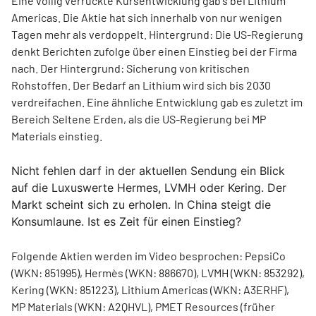
Eine völlig verrückte Kursentwicklung gab's bei Lithium
Americas. Die Aktie hat sich innerhalb von nur wenigen
Tagen mehr als verdoppelt. Hintergrund: Die US-Regierung
denkt Berichten zufolge über einen Einstieg bei der Firma
nach. Der Hintergrund: Sicherung von kritischen
Rohstoffen. Der Bedarf an Lithium wird sich bis 2030
verdreifachen. Eine ähnliche Entwicklung gab es zuletzt im
Bereich Seltene Erden, als die US-Regierung bei MP
Materials einstieg.
Nicht fehlen darf in der aktuellen Sendung ein Blick
auf die Luxuswerte Hermes, LVMH oder Kering. Der
Markt scheint sich zu erholen. In China steigt die
Konsumlaune. Ist es Zeit für einen Einstieg?
Folgende Aktien werden im Video besprochen: PepsiCo
(WKN: 851995), Hermès (WKN: 886670), LVMH (WKN: 853292),
Kering (WKN: 851223), Lithium Americas (WKN: A3ERHF),
MP Materials (WKN: A2QHVL), PMET Resources (früher