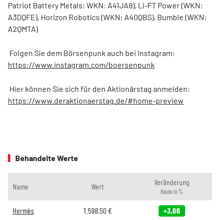
Patriot Battery Metals; WKN: A41JA8), Li-FT Power (WKN:
A3DQFE), Horizon Robotics (WKN: A40QBS), Bumble (WKN:
A2QMTA)
Folgen Sie dem Börsenpunk auch bei Instagram:
https://www.instagram.com/boersenpunk
Hier können Sie sich für den Aktionärstag anmelden:
https://www.deraktionaerstag.de/#home-preview
Behandelte Werte
Veränderung
Name
Wert
Heute in %
Hermès
1.598,50
€
+3,66