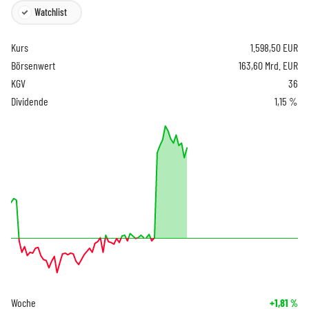
Watchlist
Kurs
1.598,50
EUR
Börsenwert
163,60 Mrd. EUR
KGV
36
Dividende
1,15 %
Woche
+1,81
%