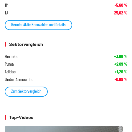
1M
-5,60
%
1J
-25,62
%
Hermès Aktie Kennzahlen und Details
Sektorvergleich
Hermès
+3,66
%
Puma
+2,09
%
Adidas
+1,26
%
Under Armour Inc.
-0,68
%
Zum Sektorvergleich
Top-Videos