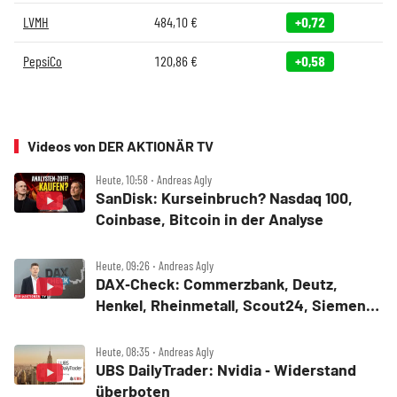
LVMH
484,10
€
+0,72
PepsiCo
120,86
€
+0,58
Videos von DER AKTIONÄR TV
Heute, 10:58 ‧ Andreas Agly
SanDisk: Kurseinbruch? Nasdaq 100,
Coinbase, Bitcoin in der Analyse
Heute, 09:26 ‧ Andreas Agly
DAX‑Check: Commerzbank, Deutz,
Henkel, Rheinmetall, Scout24, Siemens,
SUSS MicroTec, United Internet
Heute, 08:35 ‧ Andreas Agly
UBS DailyTrader: Nvidia ‑ Widerstand
überboten