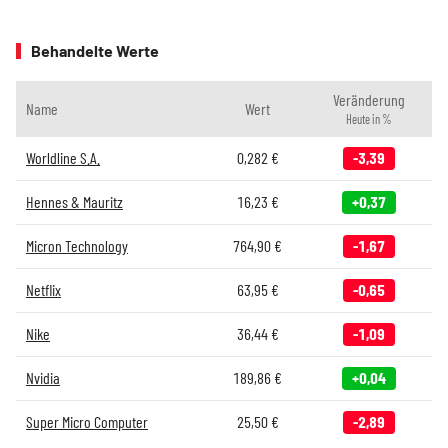
Behandelte Werte
Veränderung
Name
Wert
Heute in %
Worldline S.A.
0,282
€
-3,39
Hennes & Mauritz
16,23
€
+0,37
Micron Technology
764,90
€
-1,67
Netflix
63,95
€
-0,65
Nike
36,44
€
-1,09
Nvidia
189,86
€
+0,04
Super Micro Computer
25,50
€
-2,89