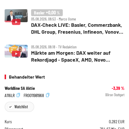
Bitcoin
+0,00
Basler
%
05.08.2026, 08:53 ‧ Marco Uome
DAX‑Check LIVE: Basler, Commerzbank,
DHL Group, Fresenius, Infineon, Vonovia
im Fokus
05.08.2026, 08:18 ‧ TV Redaktion
Märkte am Morgen: DAX weiter auf
Rekordjagd ‑ SpaceX, AMD, Novo
Nordisk, Siemens Energy, Fresenius
Behandelter Wert
Worldline SA Aktie
-3,39
%
A116LR
FR0011981968
Börse:
Stuttgart
Watchlist
Kurs
0,282
EUR
Börsenwert
764,67 Mio. EUR