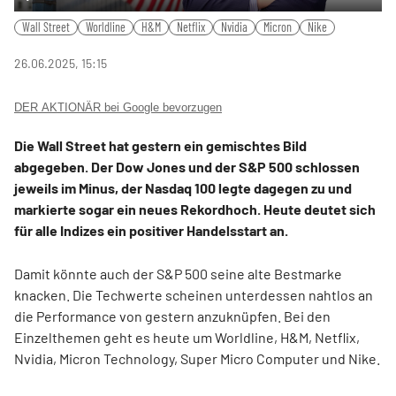
Play
Mute
Settings
PIP
Ente
Wall Street
Worldline
H&M
Netflix
Nvidia
Micron
Nike
fulls
26.06.2025, 15:15
DER AKTIONÄR bei Google bevorzugen
Die Wall Street hat gestern ein gemischtes Bild
abgegeben. Der Dow Jones und der S&P 500 schlossen
jeweils im Minus, der Nasdaq 100 legte dagegen zu und
markierte sogar ein neues Rekordhoch. Heute deutet sich
für alle Indizes ein positiver Handelsstart an.
Damit könnte auch der S&P 500 seine alte Bestmarke
knacken. Die Techwerte scheinen unterdessen nahtlos an
die Performance von gestern anzuknüpfen. Bei den
Einzelthemen geht es heute um Worldline, H&M, Netflix,
Nvidia, Micron Technology, Super Micro Computer und Nike.