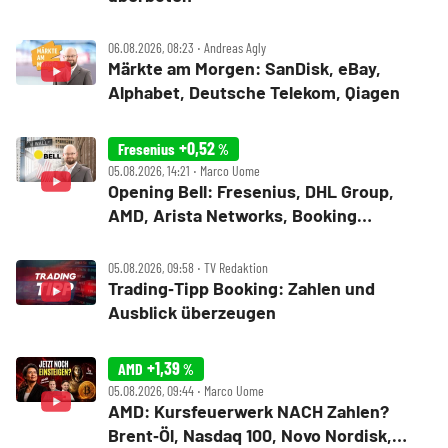
06.08.2026, 08:23 ‧ Andreas Agly
Märkte am Morgen: SanDisk, eBay,
Alphabet, Deutsche Telekom, Qiagen
+0,52
Fresenius
%
05.08.2026, 14:21 ‧ Marco Uome
Opening Bell: Fresenius, DHL Group,
AMD, Arista Networks, Booking
Holdings, Walt Disney, Eli Lilly, Uber
05.08.2026, 09:58 ‧ TV Redaktion
Trading‑Tipp Booking: Zahlen und
Ausblick überzeugen
+1,39
AMD
%
05.08.2026, 09:44 ‧ Marco Uome
AMD: Kursfeuerwerk NACH Zahlen?
Brent‑Öl, Nasdaq 100, Novo Nordisk,