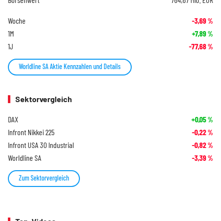
Woche
-3,69
%
1M
+7,89
%
1J
-77,68
%
Worldline SA Aktie Kennzahlen und Details
Sektorvergleich
DAX
+0,05
%
Infront Nikkei 225
-0,22
%
Infront USA 30 Industrial
-0,82
%
Worldline SA
-3,39
%
Zum Sektorvergleich