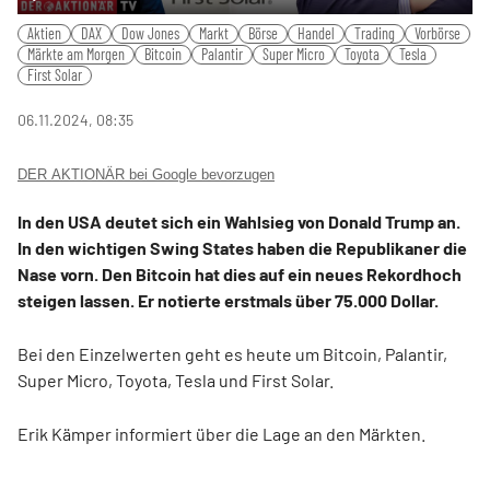
Play
Mute
Settings
PIP
Ente
Aktien
DAX
Dow Jones
Markt
Börse
Handel
Trading
Vorbörse
fulls
Märkte am Morgen
Bitcoin
Palantir
Super Micro
Toyota
Tesla
First Solar
06.11.2024, 08:35
DER AKTIONÄR bei Google bevorzugen
In den USA deutet sich ein Wahlsieg von Donald Trump an.
In den wichtigen Swing States haben die Republikaner die
Nase vorn. Den Bitcoin hat dies auf ein neues Rekordhoch
steigen lassen. Er notierte erstmals über 75.000 Dollar.
Bei den Einzelwerten geht es heute um Bitcoin, Palantir,
Super Micro, Toyota, Tesla und First Solar.
Erik Kämper informiert über die Lage an den Märkten.