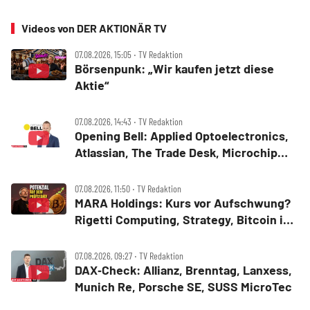
Videos von DER AKTIONÄR TV
07.08.2026, 15:05 ‧ TV Redaktion
Börsenpunk: „Wir kaufen jetzt diese
Aktie“
07.08.2026, 14:43 ‧ TV Redaktion
Opening Bell: Applied Optoelectronics,
Atlassian, The Trade Desk, Microchip
Technology, Alphabet, Airbnb, Western
Digital
07.08.2026, 11:50 ‧ TV Redaktion
MARA Holdings: Kurs vor Aufschwung?
Rigetti Computing, Strategy, Bitcoin in
der Analyse
07.08.2026, 09:27 ‧ TV Redaktion
DAX‑Check: Allianz, Brenntag, Lanxess,
Munich Re, Porsche SE, SUSS MicroTec