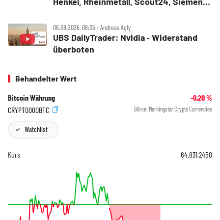
Henkel, Rheinmetall, Scout24, Siemens,
SUSS MicroTec, United Internet
06.08.2026, 08:35 ‧ Andreas Agly
UBS DailyTrader: Nvidia ‑ Widerstand
überboten
Behandelter Wert
Bitcoin Währung
-0,20
%
CRYPT0000BTC
Börse:
Morningstar Crypto Currencies
Watchlist
Kurs
64.831,2450