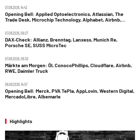
07.08.2026, 14:43
Opening Bell: Applied Optoelectronics, Atlassian, The
Trade Desk, Microchip Technology, Alphabet, Airbnb,
Western Digital
07.08.2026, 09:27
DAX‑Check: Allianz, Brenntag, Lanxess, Munich Re,
Porsche SE, SUSS MicroTec
07.08.2026, 08:30
Märkte am Morgen: Öl, ConocoPhillips, Cloudflare, Airbnb,
RWE, Daimler Truck
06.08.2026, 14:57
Opening Bell: Merck, PVA TePla, AppLovin, Western Digital,
MercadoLibre, Albemarle
Highlights