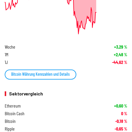
Woche
+3,29
%
1M
+2,48
%
1J
-44,62
%
Bitcoin Währung Kennzahlen und Details
Sektorvergleich
Ethereum
+0,60
%
Bitcoin Cash
0
%
Bitcoin
-0,18
%
Ripple
-0,65
%