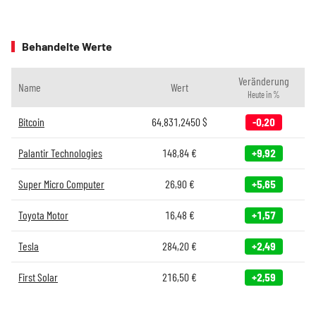
Behandelte Werte
Veränderung
Name
Wert
Heute in %
Bitcoin
64.831,2450
$
-0,20
Palantir Technologies
148,84
€
+9,92
Super Micro Computer
26,90
€
+5,65
Toyota Motor
16,48
€
+1,57
Tesla
284,20
€
+2,49
First Solar
216,50
€
+2,59