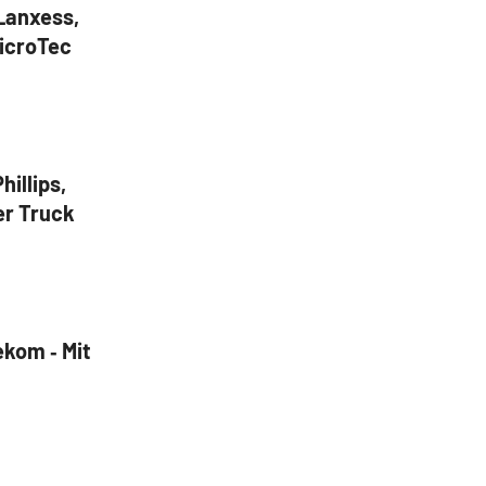
Lanxess,
icroTec
illips,
er Truck
ekom ‑ Mit