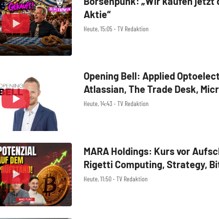
Börsenpunk: „Wir kaufen jetzt 
Aktie“
Heute, 15:05 ‧ TV Redaktion
Opening Bell: Applied Optoelec
Atlassian, The Trade Desk, Mic
Technology, Alphabet, Airbnb,
Heute, 14:43 ‧ TV Redaktion
Digital
MARA Holdings: Kurs vor Aufs
Rigetti Computing, Strategy, Bi
der Analyse
Heute, 11:50 ‧ TV Redaktion