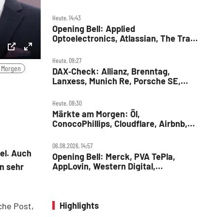
Heute, 14:43
Opening Bell: Applied
Optoelectronics, Atlassian, The Trade
Desk, Microchip Technology,
Alphabet, Airbnb, Western Digital
ettings
PIP
Enter
Heute, 09:27
 Morgen
DAX‑Check: Allianz, Brenntag,
fullscreen
Lanxess, Munich Re, Porsche SE,
SUSS MicroTec
Heute, 08:30
Märkte am Morgen: Öl,
ConocoPhillips, Cloudflare, Airbnb,
RWE, Daimler Truck
06.08.2026, 14:57
el. Auch
Opening Bell: Merck, PVA TePla,
AppLovin, Western Digital,
n sehr
MercadoLibre, Albemarle
Highlights
che Post,