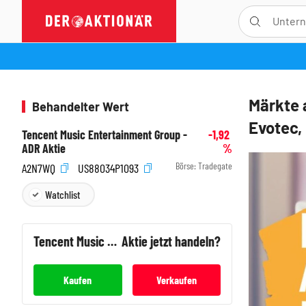
Märkte 
Behandelter Wert
Evotec, 
Tencent Music Entertainment Group -
-1,92
ADR Aktie
%
Börse:
Tradegate
A2N7WQ
US88034P1093
Watchlist
Tencent Music Entertainment Group - ADR
Aktie jetzt handeln?
Kaufen
Verkaufen