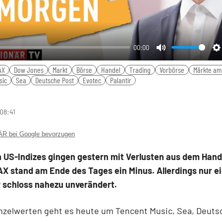
00:00
Mute
S
AX
Dow Jones
Markt
Börse
Handel
Trading
Vorbörse
Märkte am
sic
Sea
Deutsche Post
Evotec
Palantir
 08:41
 bei Google bevorzugen
n US-Indizes gingen gestern mit Verlusten aus dem Hand
X stand am Ende des Tages ein Minus. Allerdings nur ei
r schloss nahezu unverändert.
nzelwerten geht es heute um Tencent Music, Sea, Deuts