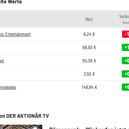
lte Werte
Verä
Wert
Heut
ic Entertainment
8,24
€
-
98,00
€
+
ost
55,38
€
+
3,50
€
+
chnologies
148,84
€
+
von DER AKTIONÄR TV