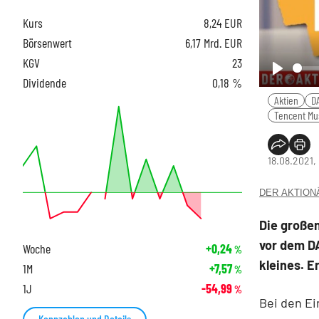
Kurs
8,24
EUR
Börsenwert
6,17 Mrd. EUR
KGV
23
Dividende
0,18 %
Play
Aktien
D
Tencent Mu
18.08.2021,
DER AKTIONÄR
Die große
vor dem DA
Woche
+0,24
%
kleines. E
1M
+7,57
%
1J
-54,99
%
Bei den Ei
Kennzahlen und Details