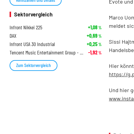
Evote und 
Sektorvergleich
Marco Uome
meldet si
Infront Nikkei 225
+1,08
%
DAX
+0,69
%
Sissi Haj
Infront USA 30 Industrial
+0,25
%
Handelsbe
Tencent Music Entertainment Group - ADR
-1,92
%
Zum Sektorvergleich
Hier könnt
https://g
Und hier 
www.insta