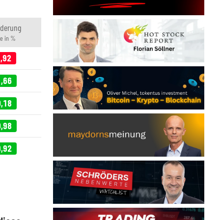
nderung
e in %
1,92
1,66
0,18
0,98
9,92