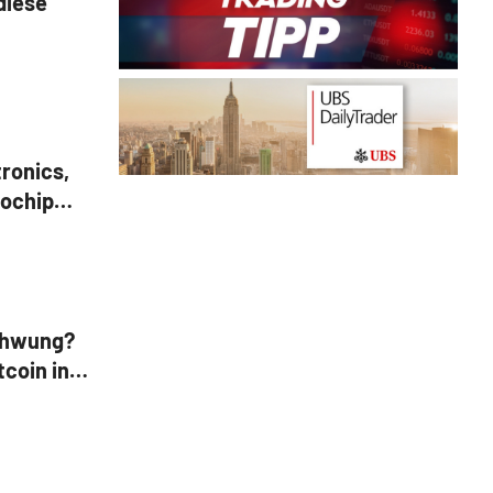
diese
tronics,
rochip
 Western
chwung?
tcoin in