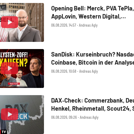
Opening Bell: Merck, PVA TePla,
AppLovin, Western Digital,
MercadoLibre, Albemarle
06.08.2026, 14:57 ‧ Andreas Agly
SanDisk: Kurseinbruch? Nasdaq
Coinbase, Bitcoin in der Analys
06.08.2026, 10:58 ‧ Andreas Agly
DAX‑Check: Commerzbank, Deu
Henkel, Rheinmetall, Scout24,
SUSS MicroTec, United Interne
06.08.2026, 09:26 ‧ Andreas Agly