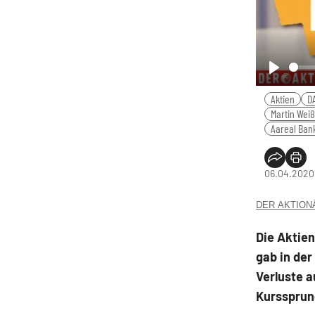
Play
Aktien
D
Martin Weiß
Aareal Ban
06.04.2020
DER AKTIONÄR
Die Aktie
gab in der
Verluste a
Kurssprun