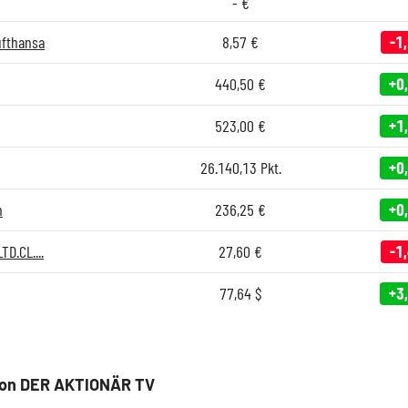
-
€
ufthansa
8,57
€
-1
440,50
€
+0
523,00
€
+1
26.140,13
Pkt.
+0
m
236,25
€
+0
D.CL....
27,60
€
-1
77,64
$
+3
von DER AKTIONÄR TV