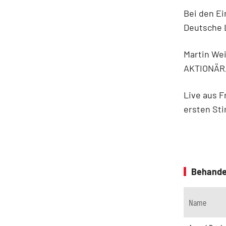
Bei den Ei
Deutsche L
Martin We
AKTIONÄR, 
Live aus F
ersten St
Behande
Name