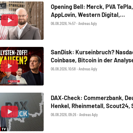
Opening Bell: Merck, PVA TePla,
AppLovin, Western Digital,
MercadoLibre, Albemarle
06.08.2026, 14:57 ‧ Andreas Agly
SanDisk: Kurseinbruch? Nasdaq
Coinbase, Bitcoin in der Analys
06.08.2026, 10:58 ‧ Andreas Agly
DAX‑Check: Commerzbank, Deu
Henkel, Rheinmetall, Scout24,
SUSS MicroTec, United Interne
06.08.2026, 09:26 ‧ Andreas Agly