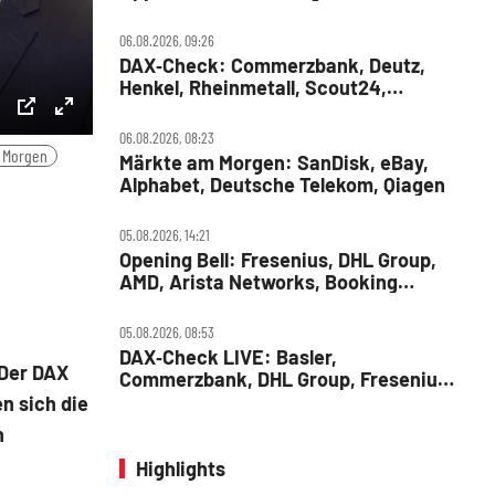
MercadoLibre, Albemarle
06.08.2026, 09:26
DAX‑Check: Commerzbank, Deutz,
Henkel, Rheinmetall, Scout24,
Siemens, SUSS MicroTec, United
Internet
ettings
PIP
Enter
06.08.2026, 08:23
 Morgen
Märkte am Morgen: SanDisk, eBay,
fullscreen
Alphabet, Deutsche Telekom, Qiagen
05.08.2026, 14:21
Opening Bell: Fresenius, DHL Group,
AMD, Arista Networks, Booking
Holdings, Walt Disney, Eli Lilly, Uber
05.08.2026, 08:53
DAX‑Check LIVE: Basler,
 Der DAX
Commerzbank, DHL Group, Fresenius,
Infineon, Vonovia im Fokus
n sich die
n
Highlights