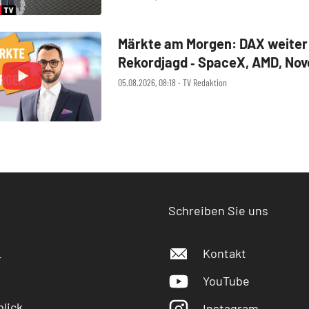
Märkte am Morgen: DAX weiter
Rekordjagd ‑ SpaceX, AMD, Nov
Nordisk, Siemens Energy, Fres
05.08.2026, 08:18 ‧ TV Redaktion
Schreiben Sie uns
Kontakt
r
YouTube
lick
Instagram