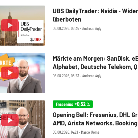
UBS DailyTrader: Nvidia ‑ Wide
überboten
06.08.2026, 08:35 ‧ Andreas Agly
Märkte am Morgen: SanDisk, eB
Alphabet, Deutsche Telekom, Q
06.08.2026, 08:23 ‧ Andreas Agly
+0,52
Fresenius
%
Opening Bell: Fresenius, DHL G
AMD, Arista Networks, Booking
Walt Disney, Eli Lilly, Uber
05.08.2026, 14:21 ‧ Marco Uome