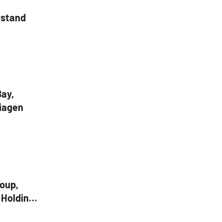
rstand
ay,
iagen
roup,
 Holdings,