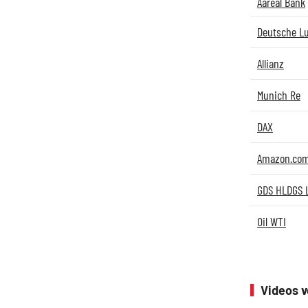
Aareal Bank
Deutsche L
Allianz
Munich Re
DAX
Amazon.co
GDS HLDGS LT
Oil WTI
Videos 