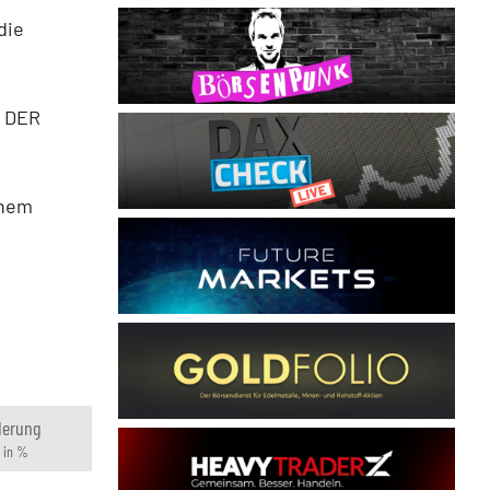
die
n DER
inem
derung
 in %