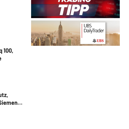
 100,
e
tz,
 Siemens,
t