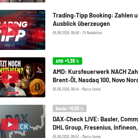
Trading‑Tipp Booking: Zahlen 
Ausblick überzeugen
05.08.2026, 09:58 ‧ TV Redaktion
+1,39
AMD
%
AMD: Kursfeuerwerk NACH Zah
Brent‑Öl, Nasdaq 100, Novo Nor
Bitcoin
05.08.2026, 09:44 ‧ Marco Uome
+0,00
Basler
%
DAX‑Check LIVE: Basler, Comm
DHL Group, Fresenius, Infineon
im Fokus
05.08.2026, 08:53 ‧ Marco Uome