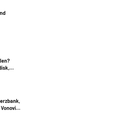
und
len?
disk,
erzbank,
, Vonovia