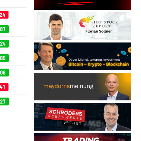
,24
,87
,24
,05
,06
,41
,27