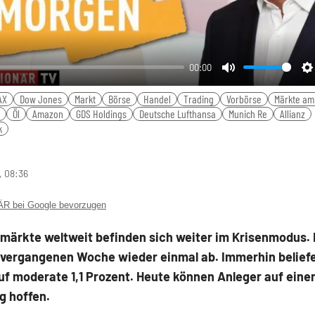
00:00
Mute
S
AX
Dow Jones
Markt
Börse
Handel
Trading
Vorbörse
Märkte am
Öl
Amazon
GDS Holdings
Deutsche Lufthansa
Munich Re
Allianz
k
, 08:36
 bei Google bevorzugen
nmärkte weltweit befinden sich weiter im Krisenmodus.
 vergangenen Woche wieder einmal ab. Immerhin beliefe
uf moderate 1,1 Prozent. Heute können Anleger auf eine
g hoffen.