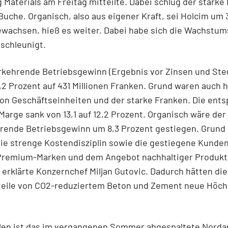
g Materials
am Freitag mitteilte. Dabei schlug der starke
Buche. Organisch, also aus eigener Kraft, sei Holcim um 
ewachsen, hieß es weiter. Dabei habe sich die Wachstu
schleunigt.
kehrende Betriebsgewinn (Ergebnis vor Zinsen und Steu
,2 Prozent auf 431 Millionen Franken. Grund waren auch h
von Geschäftseinheiten und der starke Franken. Die ent
Marge sank von 13,1 auf 12,2 Prozent. Organisch wäre der
rende Betriebsgewinn um 8,3 Prozent gestiegen. Grund 
ie strenge Kostendisziplin sowie die gestiegene Kunde
Premium-Marken und dem Angebot nachhaltiger Produkt
erklärte Konzernchef Miljan Gutovic. Dadurch hätten die
eile von CO2-reduziertem Beton und Zement neue Höch
hlen ist das im vergangenen Sommer abgespaltete Norda