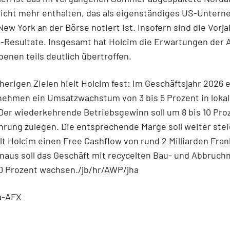
nicht mehr enthalten, das als eigenständiges US-Unter
New York an der Börse notiert ist. Insofern sind die Vorj
-Resultate. Insgesamt hat Holcim die Erwartungen der 
Ebenen teils deutlich übertroffen.
herigen Zielen hielt Holcim fest: Im Geschäftsjahr 2026 
nehmen ein Umsatzwachstum von 3 bis 5 Prozent in lokal
er wiederkehrende Betriebsgewinn soll um 8 bis 10 Proz
hrung zulegen. Die entsprechende Marge soll weiter ste
t Holcim einen Free Cashflow von rund 2 Milliarden Fran
naus soll das Geschäft mit recycelten Bau- und Abbruch
0 Prozent wachsen./jb/hr/AWP/jha
a-AFX