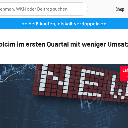
++ Heiß kaufen, eiskalt verdoppeln ++
lcim im ersten Quartal mit weniger Umsat
La