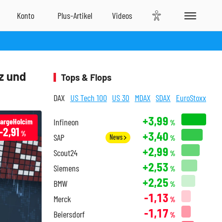
z und
Tops & Flops
DAX
US Tech 100
US 30
MDAX
SDAX
EuroStoxx
+3,99
fargeHolcim
Infineon
%
-2,91
+3,40
%
SAP
News
%
+2,99
Scout24
%
+2,53
Siemens
%
+2,25
BMW
%
-1,13
Merck
%
-1,17
Beiersdorf
%