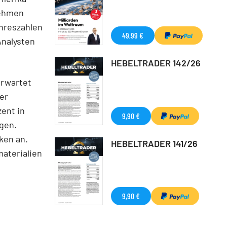
nehmen
ahreszahlen
49,99 €
Analysten
HEBELTRADER 142/26
erwartet
er
ent in
9,90 €
igen.
ken an.
HEBELTRADER 141/26
materialien
9,90 €