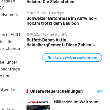
 Franken
Holcim: Die Ziele stehen
3,9
24.10.2025, 10:22 ‧ Lukas Meyer
msdynamik
Schweizer Betonriese im Aufwind –
Holcim trotzt dem Bauloch
ern, Ebit)
30.10.2020, 11:56 ‧ Maximilian Völkl
Buffett‑Depot‑Aktie
ier die
HeidelbergCement: Diese Zahlen
sprechende
machen Mut
Mehr LafargeHolcim Empfehlungen
sei unter
nnachfrage
e und
stwerte
Unsere Neuerscheinungen
Alle
Neuerscheinungen
Milliarden im Weltraum
merika-