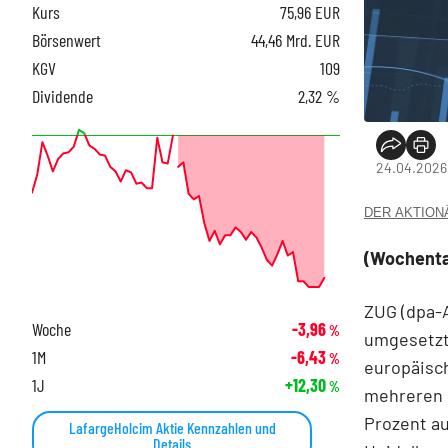
Kurs
75,96
EUR
Börsenwert
44,46 Mrd. EUR
KGV
109
Dividende
2,32 %
24.04.2026
DER AKTIONÄR
(Wochentag
ZUG (dpa-
Woche
-3,96
%
umgesetzt 
1M
-6,43
%
europäisc
1J
+12,30
%
mehreren L
Prozent au
LafargeHolcim Aktie Kennzahlen und
Details