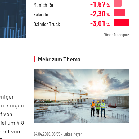
-1,57
Munich Re
%
-2,30
Zalando
%
-3,01
Daimler Truck
%
Börse: Tradegate
Mehr zum Thema
eniger
in einigen
f von
iel um 4,8
rrent von
24.04.2026, 08:55 ‧ Lukas Meyer