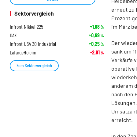
Heidelber
erneut zu 
Sektorvergleich
Prozent g
im März be
Infront Nikkei 225
+1,08
%
DAX
+0,69
%
Der wieder
Infront USA 30 Industrial
+0,25
%
sank um 11
LafargeHolcim
-2,91
%
Verkäufe 
Zum Sektorvergleich
operative 
wiederkeh
anderem d
nach den 
Lösungen, 
Umsatzant
erreicht.
In den Za