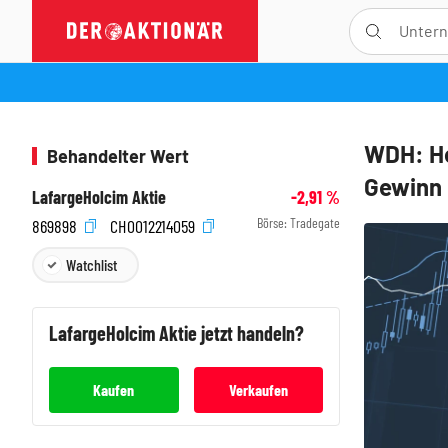
WDH: Ho
Behandelter Wert
Gewinn
LafargeHolcim Aktie
-2,91
%
Börse:
Tradegate
869898
CH0012214059
Watchlist
LafargeHolcim
Aktie jetzt handeln?
Kaufen
Verkaufen