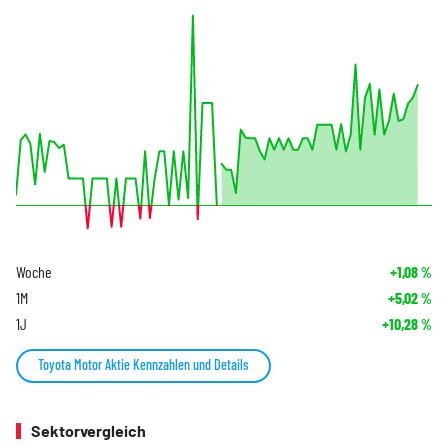
Woche
+1,08
%
1M
+5,02
%
1J
+10,28
%
Toyota Motor Aktie Kennzahlen und Details
Sektorvergleich