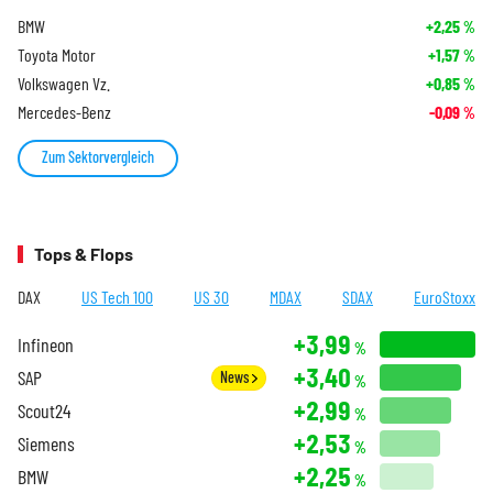
BMW
+2,25
%
Toyota Motor
+1,57
%
Volkswagen Vz.
+0,85
%
Mercedes-Benz
-0,09
%
Zum Sektorvergleich
Tops & Flops
DAX
US Tech 100
US 30
MDAX
SDAX
EuroStoxx
+3,99
Infineon
%
+3,40
SAP
News
%
+2,99
Scout24
%
+2,53
Siemens
%
+2,25
BMW
%