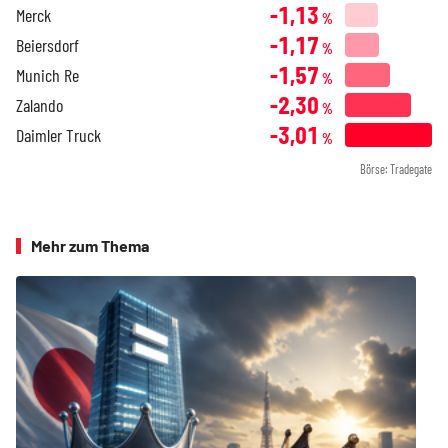
-1,13
Merck
%
-1,17
Beiersdorf
%
-1,57
Munich Re
%
-2,30
Zalando
%
-3,01
Daimler Truck
%
Börse: Tradegate
Mehr zum Thema