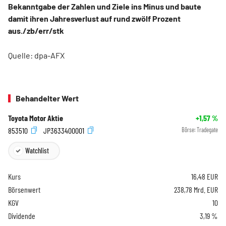
Bekanntgabe der Zahlen und Ziele ins Minus und baute
damit ihren Jahresverlust auf rund zwölf Prozent
aus./zb/err/stk
Quelle: dpa-AFX
Behandelter Wert
Toyota Motor Aktie
+1,57
%
853510
JP3633400001
Börse:
Tradegate
Watchlist
Kurs
16,48
EUR
Börsenwert
238,78 Mrd. EUR
KGV
10
Dividende
3,19 %