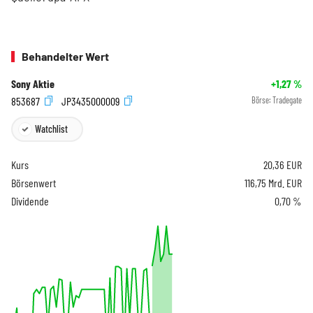
Behandelter Wert
Sony Aktie
+1,27
%
853687
JP3435000009
Börse:
Tradegate
Watchlist
Kurs
20,36
EUR
Börsenwert
116,75 Mrd. EUR
Dividende
0,70 %