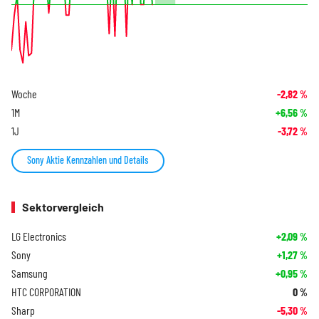
Woche
-2,82
%
1M
+6,56
%
1J
-3,72
%
Sony Aktie Kennzahlen und Details
Sektorvergleich
LG Electronics
+2,09
%
Sony
+1,27
%
Samsung
+0,95
%
HTC CORPORATION
0
%
Sharp
-5,30
%