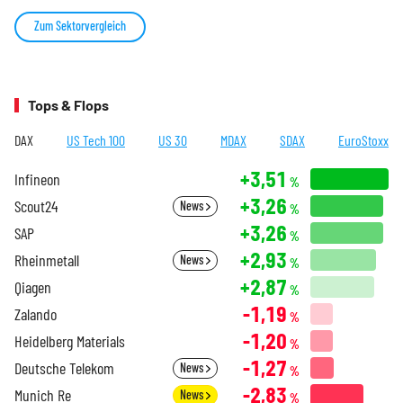
Zum Sektorvergleich
Tops & Flops
DAX
US Tech 100
US 30
MDAX
SDAX
EuroStoxx
+3,51
Infineon
%
+3,26
Scout24
News
%
+3,26
SAP
%
+2,93
Rheinmetall
News
%
+2,87
Qiagen
%
-1,19
Zalando
%
-1,20
Heidelberg Materials
%
-1,27
Deutsche Telekom
News
%
-2,83
Munich Re
News
%