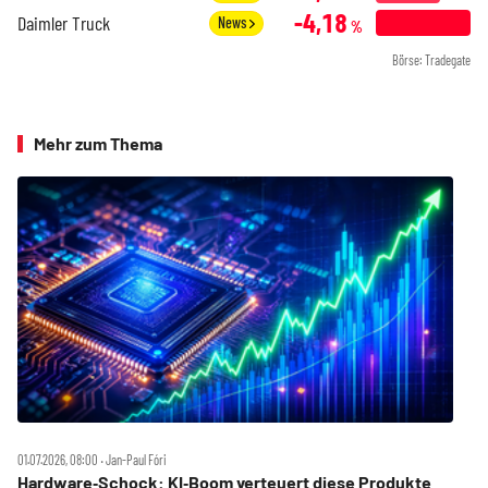
-4,18
Daimler Truck
News
%
Börse: Tradegate
Mehr zum Thema
01.07.2026, 08:00 ‧ Jan-Paul Fóri
Hardware‑Schock: KI‑Boom verteuert diese Produkte