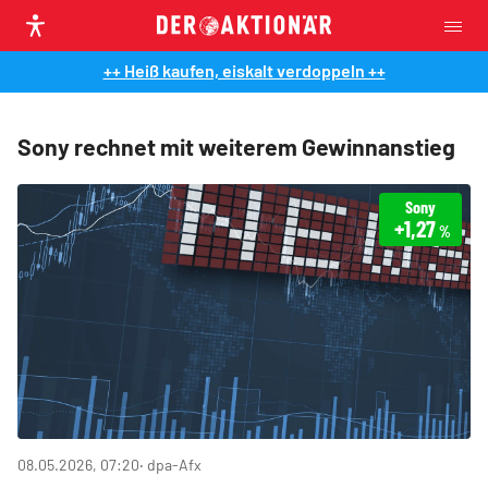
++ Heiß kaufen, eiskalt verdoppeln ++
Sony rechnet mit weiterem Gewinnanstieg
Sony
+1,27
%
08.05.2026, 07:20
‧ dpa-Afx