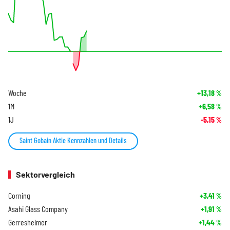
Woche
+13,18
%
1M
+6,58
%
1J
-5,15
%
Saint Gobain Aktie Kennzahlen und Details
Sektorvergleich
Corning
+3,41
%
Asahi Glass Company
+1,91
%
Gerresheimer
+1,44
%