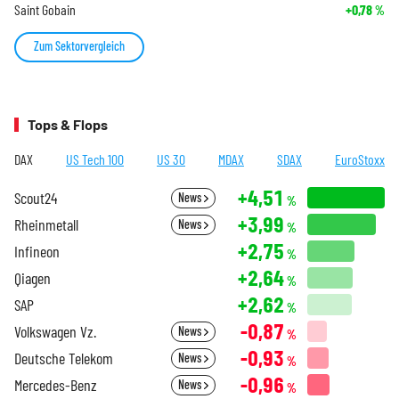
Saint Gobain
+0,78
%
Zum Sektorvergleich
Tops & Flops
DAX
US Tech 100
US 30
MDAX
SDAX
EuroStoxx
+4,51
Scout24
News
%
+3,99
Rheinmetall
News
%
+2,75
Infineon
%
+2,64
Qiagen
%
+2,62
SAP
%
-0,87
Volkswagen Vz.
News
%
-0,93
Deutsche Telekom
News
%
-0,96
Mercedes-Benz
News
%