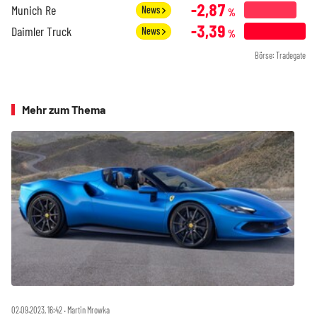
-2,87
Munich Re
News
%
-3,39
Daimler Truck
News
%
Börse: Tradegate
Mehr zum Thema
02.09.2023, 16:42 ‧ Martin Mrowka