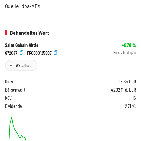
Quelle: dpa-AFX
Behandelter Wert
Saint Gobain Aktie
+0,78
%
872087
FR0000125007
Börse:
Tradegate
Watchlist
Kurs
85,34
EUR
Börsenwert
42,02 Mrd. EUR
KGV
16
Dividende
2,71 %