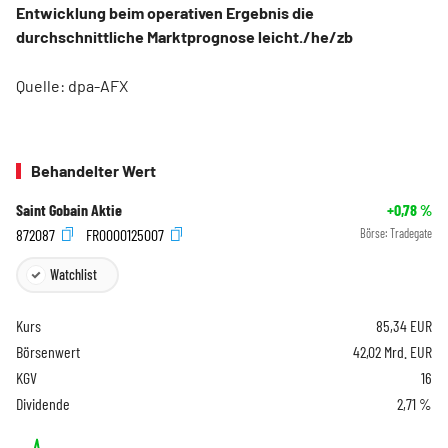
Entwicklung beim operativen Ergebnis die
durchschnittliche Marktprognose leicht./he/zb
Quelle: dpa-AFX
Behandelter Wert
Saint Gobain Aktie
+0,78
%
872087
FR0000125007
Börse:
Tradegate
Watchlist
Kurs
85,34
EUR
Börsenwert
42,02 Mrd. EUR
KGV
16
Dividende
2,71 %