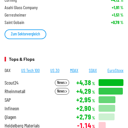
%
Asahi Glass Company
+1,91
%
Gerresheimer
+1,51
%
Saint Gobain
+0,78
%
Zum Sektorvergleich
Tops & Flops
DAX
US Tech 100
US 30
MDAX
SDAX
EuroStoxx
+4,38
Scout24
News
%
+4,29
Rheinmetall
News
%
+2,95
SAP
%
+2,90
Infineon
%
+2,79
Qiagen
%
-1,14
Heidelberg Materials
%