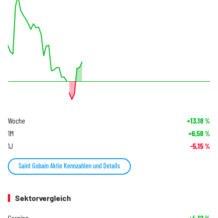
Woche
+13,18
%
1M
+6,58
%
1J
-5,15
%
Saint Gobain Aktie Kennzahlen und Details
Sektorvergleich
Corning
+4,12