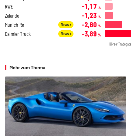
-1,17
RWE
%
-1,23
Zalando
%
-2,60
Munich Re
News
%
-3,89
Daimler Truck
News
%
Börse: Tradegate
Mehr zum Thema