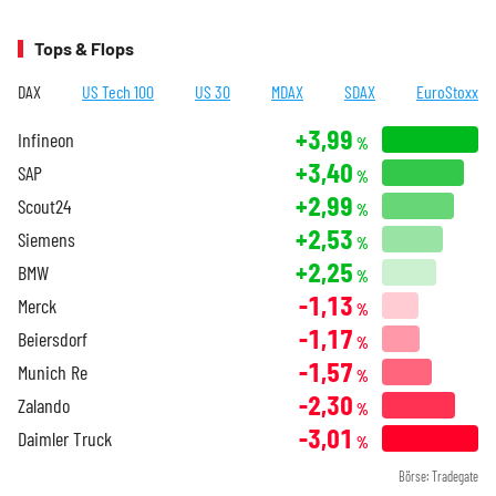
Tops & Flops
DAX
US Tech 100
US 30
MDAX
SDAX
EuroStoxx
+3,99
Infineon
%
+3,40
SAP
%
+2,99
Scout24
%
+2,53
Siemens
%
+2,25
BMW
%
-1,13
Merck
%
-1,17
Beiersdorf
%
-1,57
Munich Re
%
-2,30
Zalando
%
-3,01
Daimler Truck
%
Börse: Tradegate