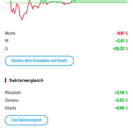
Woche
-0,81
%
1M
+3,91
%
1J
+26,32
%
Siemens Aktie Kennzahlen und Details
Sektorvergleich
Mitsubishi
+3,49
%
Siemens
+2,53
%
Hitachi
+0,99
%
Zum Sektorvergleich