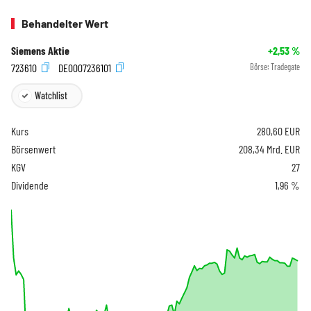
Behandelter Wert
Siemens Aktie
+2,53
%
723610
DE0007236101
Börse:
Tradegate
Watchlist
Kurs
280,60
EUR
Börsenwert
208,34 Mrd. EUR
KGV
27
Dividende
1,96 %