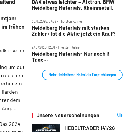
haltend
DAX etwas leichter – Aixtron, BMW,
Heidelberg Materials, Rheinmetall,
s
Symrise und Wacker Chemie im
amtjahr
Check
30.07.2026, 07:59 ‧ Thorsten Küfner
e im frühen
Heidelberg Materials mit starken
Zahlen: Ist die Aktie jetzt ein Kauf?
27.07.2026, 12:01 ‧ Thorsten Küfner
elkurse im
Heidelberg Materials: Nur noch 3
Tage...
ging um gut
Mehr Heidelberg Materials Empfehlungen
em solchen
erhin ein
lliarden
unter dem
ne Angaben.
Unsere Neuerscheinungen
Alle
Neuerscheinungen
Das 2024
HEBELTRADER 141/26
bereits zu