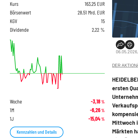
Kurs
163,25
EUR
Börsenwert
28,51 Mrd. EUR
KGV
15
Dividende
2,22 %
06.05.2026
DER AKTIONÄR
HEIDELBER
ersten Qua
Unternehm
Woche
-3,18
%
Verkaufsp
1M
-6,26
%
kompensie
1J
-15,04
%
Mittwoch i
Märkten ha
Kennzahlen und Details