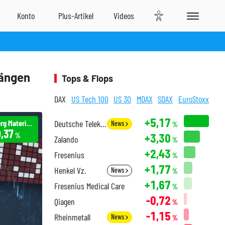
gängen
Tops & Flops
DAX
US Tech 100
US 30
MDAX
SDAX
EuroStoxx
+5,17
Heidelberg Materials
Deutsche Telekom
News
%
,37
+3,30
%
Zalando
%
+2,43
Fresenius
%
+1,77
Henkel Vz.
News
%
+1,67
Fresenius Medical Care
%
-0,72
Qiagen
%
-1,15
Rheinmetall
News
%