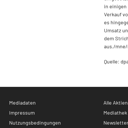
in einige
Verkauf vo
es hingeg
Umsatz un
dem Strich
aus./mne/
Quelle: dp
Mediadaten
Alle Aktien
Impressum
Mediathek
Nutzungsbedingungen
Newslette