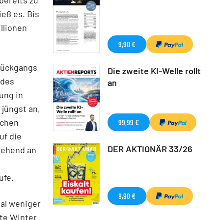
eß es. Bis
llionen
9,90 €
rückgangs
Die zweite KI-Welle rollt
 des
an
ung in
jüngst an,
schen
99,99 €
uf die
DER AKTIONÄR 33/26
gehend an
ufe.
8,90 €
tal weniger
rte Winter