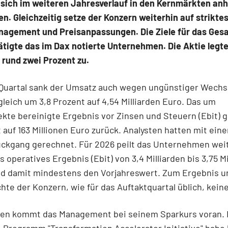
 sich im weiteren Jahresverlauf in den Kernmärkten an
ren. Gleichzeitig setze der Konzern weiterhin auf strikte
agement und Preisanpassungen. Die Ziele für das Ges
ätigte das im Dax
notierte Unternehmen. Die Aktie legt
rund zwei Prozent zu.
 Quartal sank der Umsatz auch wegen ungünstiger Wechs
leich um 3,8 Prozent auf 4,54 Milliarden Euro. Das um
kte bereinigte Ergebnis vor Zinsen und Steuern (Ebit) 
 auf 163 Millionen Euro zurück. Analysten hatten mit ein
ückgang gerechnet. Für 2026 peilt das Unternehmen weit
s operatives Ergebnis (Ebit) von 3,4 Milliarden bis 3,75 Mi
nd damit mindestens den Vorjahreswert. Zum Ergebnis 
hte der Konzern, wie für das Auftaktquartal üblich, kei
en kommt das Management bei seinem Sparkurs voran. 
 Programm "Transformation Accelerator Initiative" habe 