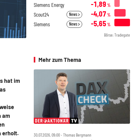
-1,89
Siemens Energy
%
-4,07
Scout24
News
%
-5,65
Siemens
News
%
Börse: Tradegate
Mehr zum Thema
ls
hat im
Das
lweise
n am
en
 erholt.
30.07.2026, 09:00 ‧ Thomas Bergmann