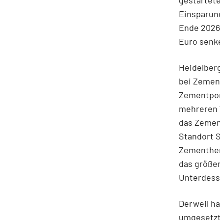
Einsparung
Ende 2026
Euro senk
Heidelber
bei Zement
Zementport
mehreren 
das Zemen
Standort S
Zementhers
das größer
Unterdess
Derweil h
umgesetzt 