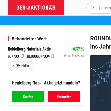
ROUNDUP
Behandelter Wert
ins Jahr
Heidelberg Materials Aktie
+0,37
%
Börse:
Tradegate
604700
DE0006047004
Watchlist
Heidelberg Materials
Aktie jetzt handeln?
Kaufen
Verkaufen