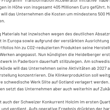
en in Höhe von insgesamt 405 Millionen Euro geführt, hi
 will das Unternehmen die Kosten um mindestens 500 Mi
en.
g Materials hat inzwischen wegen des deutlichen Absatz
 in Europa sowie aufgrund der verstärkten Ausrichtung
folios hin zu CO2-reduzierten Produkten seine Herstell
Werken angepasst. Nun kündigten die Heidelberger erst 
twerk in Paderborn dauerhaft stillzulegen. Am schwedi
kövde will das Unternehmen seine Aktivitäten ab 2027 a
tellung konzentrieren. Die Klinkerproduktion soll weit
e schwedische Werk Slite auf Gotland verlagert werden.
en setzt das Unternehmen aber auch weiterhin auf Zukä
at auch der Schweizer Konkurrent Holcim
im ersten Quar
und verdient. Aufs operative Ergebnis drückten der ha