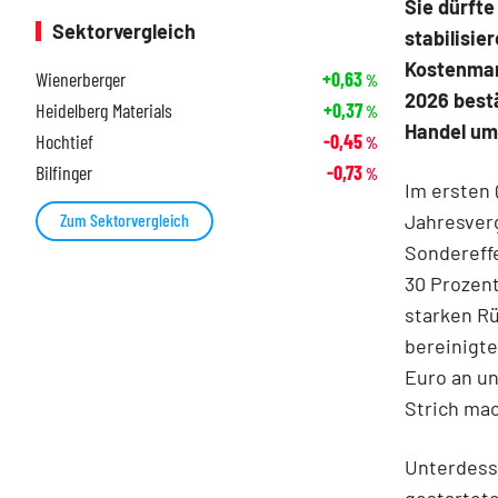
Sie dürfte
Sektorvergleich
stabilisie
Kostenman
Wienerberger
+0,63
%
2026 best
Heidelberg Materials
+0,37
%
Handel um 
Hochtief
-0,45
%
Bilfinger
-0,73
%
Im ersten
Jahresverg
Zum Sektorvergleich
Sondereffe
30 Prozent
starken R
bereinigte
Euro an u
Strich mac
Unterdess
gestartete