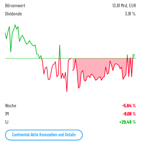
Börsenwert
13,81 Mrd. EUR
Dividende
3,91 %
Woche
-5,64
%
1M
-8,08
%
1J
+29,48
%
Continental Aktie Kennzahlen und Details