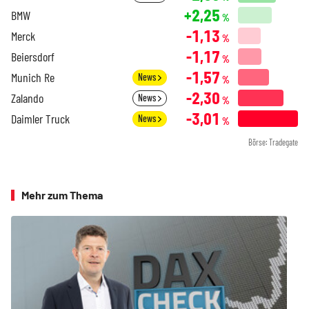
+2,25
BMW
%
-1,13
Merck
%
-1,17
Beiersdorf
%
-1,57
Munich Re
News
%
-2,30
Zalando
News
%
-3,01
Daimler Truck
News
%
Börse: Tradegate
Mehr zum Thema