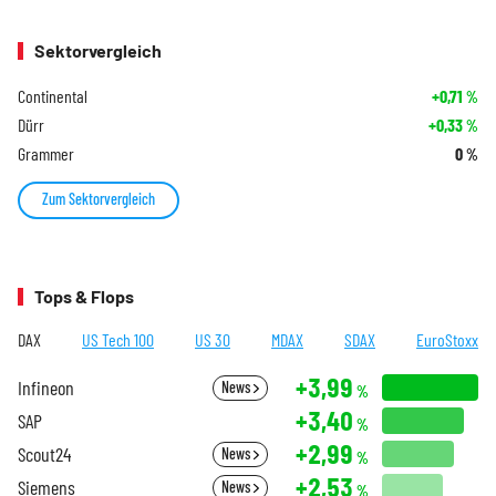
Sektorvergleich
Continental
+0,71
%
Dürr
+0,33
%
Grammer
0
%
Zum Sektorvergleich
Tops & Flops
DAX
US Tech 100
US 30
MDAX
SDAX
EuroStoxx
+3,99
Infineon
News
%
+3,40
SAP
%
+2,99
Scout24
News
%
+2,53
Siemens
News
%