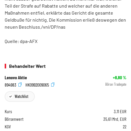
Teil der Strafe auf Rabatte und welcher auf die anderen
Maßnahmen entfiel, erklärte das Gericht die gesamte
Geldbuße für nichtig. Die Kommission erließ deswegen den
neuen Beschluss./vni/DP/nas
Quelle: dpa-AFX
Behandelter Wert
Lenovo Aktie
+8,80
%
894983
HK0992009065
Börse:
Tradegate
Watchlist
Kurs
3,11
EUR
Börsenwert
35,61 Mrd. EUR
KGV
22