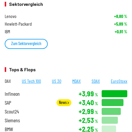
Sektorvergleich
Lenovo
+8,80
%
Hewlett-Packard
+5,89
%
IBM
+0,91
%
Zum Sektorvergleich
Tops & Flops
DAX
US Tech 100
US 30
MDAX
SDAX
EuroStoxx
+3,99
Infineon
%
+3,40
SAP
News
%
+2,99
Scout24
%
+2,53
Siemens
%
+2,25
BMW
%