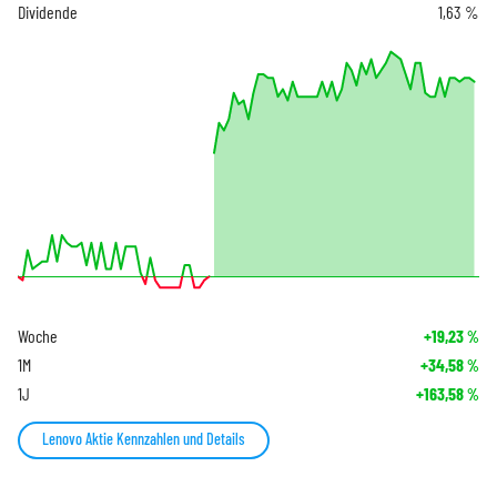
Dividende
1,63 %
Woche
+19,23
%
1M
+34,58
%
1J
+163,58
%
Lenovo Aktie Kennzahlen und Details