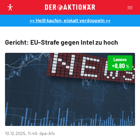
++ Heiß kaufen, eiskalt verdoppeln ++
Gericht: EU-Strafe gegen Intel zu hoch
Lenovo
+8,80
%
10.12.2025, 11:40
‧ dpa-Afx